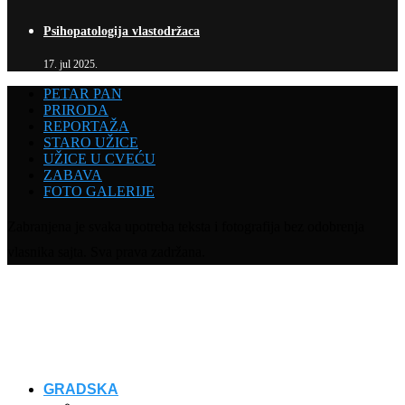
Psihopatologija vlastodržaca
17. jul 2025.
PETAR PAN
PRIRODA
REPORTAŽA
STARO UŽICE
UŽICE U CVEĆU
ZABAVA
FOTO GALERIJE
Zabranjena je svaka upotreba teksta i fotografija bez odobrenja
vlasnika sajta. Sva prava zadržana.
GRADSKA