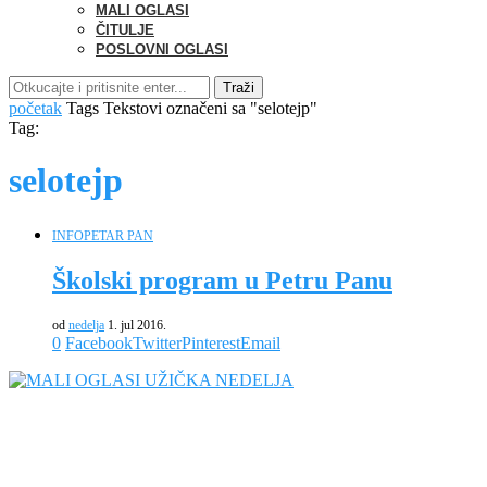
MALI OGLASI
ČITULJE
POSLOVNI OGLASI
Traži
početak
Tags
Tekstovi označeni sa "selotejp"
Tag:
selotejp
INFO
PETAR PAN
Školski program u Petru Panu
od
nedelja
1. jul 2016.
0
Facebook
Twitter
Pinterest
Email