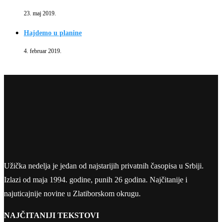
23. maj 2019.
Hajdemo u planine
4. februar 2019.
Užička nedelja je jedan od najstarijih privatnih časopisa u Srbiji.
Izlazi od maja 1994. godine, punih 26 godina. Najčitanije i
najuticajnije novine u Zlatiborskom okrugu.
NAJČITANIJI TEKSTOVI