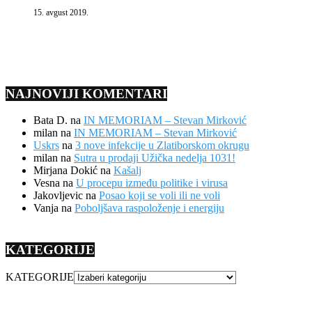
15. avgust 2019.
NAJNOVIJI KOMENTARI
Bata D.
na
IN MEMORIAM – Stevan Mirković
milan
na
IN MEMORIAM – Stevan Mirković
Uskrs
na
3 nove infekcije u Zlatiborskom okrugu
milan
na
Sutra u prodaji Užička nedelja 1031!
Mirjana Dokić
na
Kašalj
Vesna
na
U procepu između politike i virusa
Jakovljevic
na
Posao koji se voli ili ne voli
Vanja
na
Poboljšava raspoloženje i energiju
KATEGORIJE
KATEGORIJE