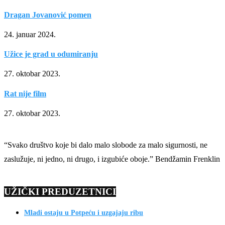
Dragan Jovanović pomen
24. januar 2024.
Užice je grad u odumiranju
27. oktobar 2023.
Rat nije film
27. oktobar 2023.
“Svako društvo koje bi dalo malo slobode za malo sigurnosti, ne
zaslužuje, ni jedno, ni drugo, i izgubiće oboje.” Bendžamin Frenklin
UŽIČKI PREDUZETNICI
Mladi ostaju u Potpeću i uzgajaju ribu