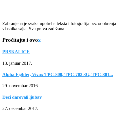
Zabranjena je svaka upotreba teksta i fotografija bez odobrenja
vlasnika sajta. Sva prava zadržana.
Pročitajte i ovo
x
PRSKALICE
13. januar 2017.
Alpha Fighter, Vivax TPC-800, TPC-702 3G, TPC-801...
29. novembar 2016.
Deci darovali ljubav
27. decembar 2017.