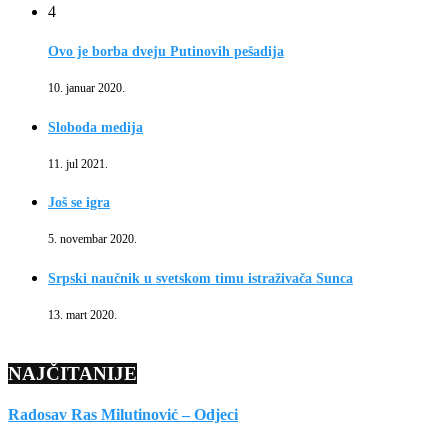
4
Ovo je borba dveju Putinovih pešadija
10. januar 2020.
Sloboda medija
11. jul 2021.
Još se igra
5. novembar 2020.
Srpski naučnik u svetskom timu istraživača Sunca
13. mart 2020.
NAJČITANIJE
Radosav Ras Milutinović – Odjeci