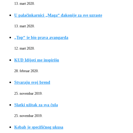
13. mart 2020.
U palačinkarnici „Maga“ đakonije za sve uzraste
13. mart 2020.
„Top“ je bio prava avangarda
12. mart 2020.
KUD Idijoti me inspirišu
28. februar 2020.
Stvaraju svoj brend
25. novembar 2019.
Slatki užitak za sva čula
25. novembar 2019.
Kebab je specifičnog ukusa