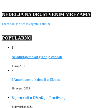
NEDELJA NA DRUŠTVENIM MREŽAMA
Facebook
Twitter
Instagram
Youtube
POPULARNO
1
Ne odustajemo od gradnje gondole
1. maj 2017.
2
I Amerikanci u koloniji u Zlakusi
19. avgust 2015.
Bajden vodi u Džordžiji i Pensilvaniji
6. novembar 2020.