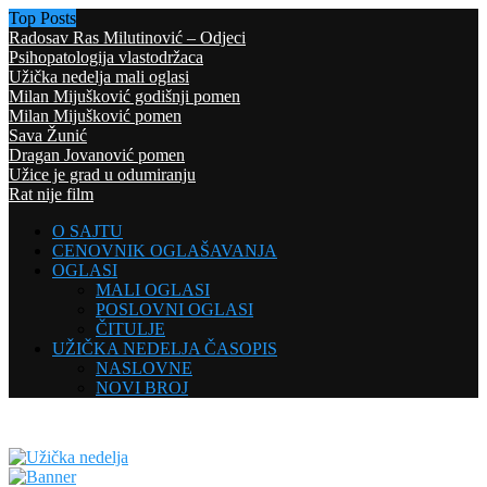
Top Posts
Radosav Ras Milutinović – Odjeci
Psihopatologija vlastodržaca
Užička nedelja mali oglasi
Milan Mijušković godišnji pomen
Milan Mijušković pomen
Sava Žunić
Dragan Jovanović pomen
Užice je grad u odumiranju
Rat nije film
O SAJTU
CENOVNIK OGLAŠAVANJA
OGLASI
MALI OGLASI
POSLOVNI OGLASI
ČITULJE
UŽIČKA NEDELJA ČASOPIS
NASLOVNE
NOVI BROJ