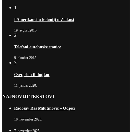
1
I Amerikanci u koloniji u Zlakusi
19. avgust 2015.
2
Telefoni autobuske stanice
9. oktobar 2015.
3
Cvet, slon ili bojkot
11. januar 2020.
NAJNOVIJI TEKSTOVI
Radosav Ras Milutinović – Odjeci
10. novembar 2025.
7. novembar 2025.