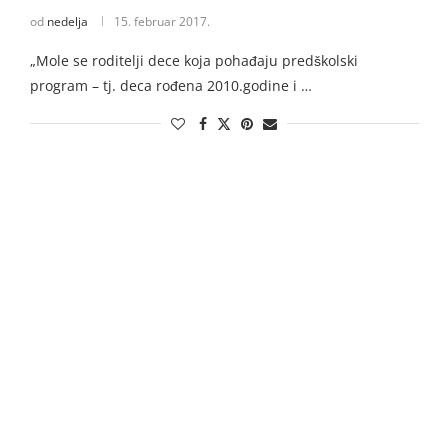
od
nedelja
15. februar 2017.
„Mole se roditelji dece koja pohađaju predškolski
program – tj. deca rođena 2010.godine i …