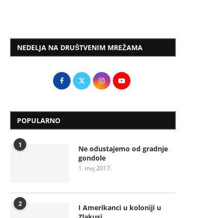
NEDELJA NA DRUŠTVENIM MREŽAMA
POPULARNO
1
Ne odustajemo od gradnje
gondole
1. maj 2017.
2
I Amerikanci u koloniji u
Zlakusi