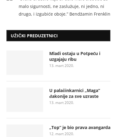
malo sigurnosti, ne zaslužuje, ni jedno, ni
drugo, i izgubiće oboje.” Bendžamin Frenklin
UŽIČKI PREDUZETNICI
Mladi ostaju u Potpeću i
uzgajaju ribu
13. mart 2020.
U palačinkarnici „Maga“
đakonije za sve uzraste
13. mart 2020.
„Top“ je bio prava avangarda
12. mart 2020.