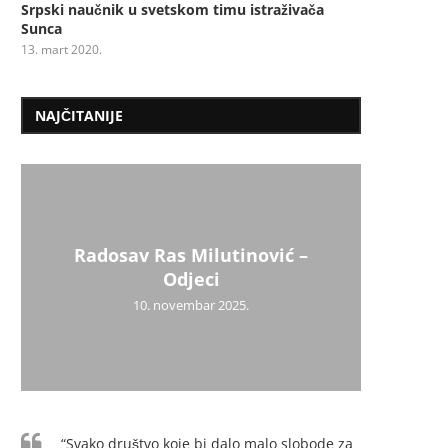
Srpski naučnik u svetskom timu istraživača
Sunca
13. mart 2020.
NAJČITANIJE
Radosav Ras Milutinović –
Mil
Psiho
Užic
Uži
Dr
Mi
Odjeci
10. novembar 2025.
“Svako društvo koje bi dalo malo slobode za