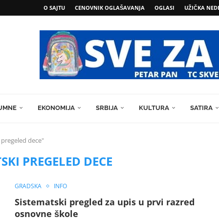
O SAJTU
CENOVNIK OGLAŠAVANJA
OGLASI
UŽIČKA NED
MEN
UMNE
EKONOMIJA
SRBIJA
KULTURA
SATIRA
 pregeled dece"
SKI PREGELED DECE
GRADSKA
INFO
Sistematski pregled za upis u prvi razred
osnovne škole