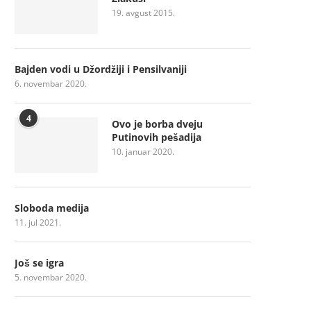
19. avgust 2015.
Bajden vodi u Džordžiji i Pensilvaniji
6. novembar 2020.
4
Ovo je borba dveju
Putinovih pešadija
10. januar 2020.
Sloboda medija
11. jul 2021.
Još se igra
5. novembar 2020.