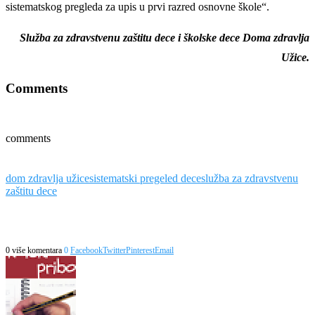
sistematskog pregleda za upis u prvi razred osnovne škole“.
Služba za zdravstvenu zaštitu dece i školske dece Doma zdravlja
Užice.
Comments
comments
dom zdravlja užice
sistematski pregeled dece
služba za zdravstvenu
zaštitu dece
0 više komentara
0
Facebook
Twitter
Pinterest
Email