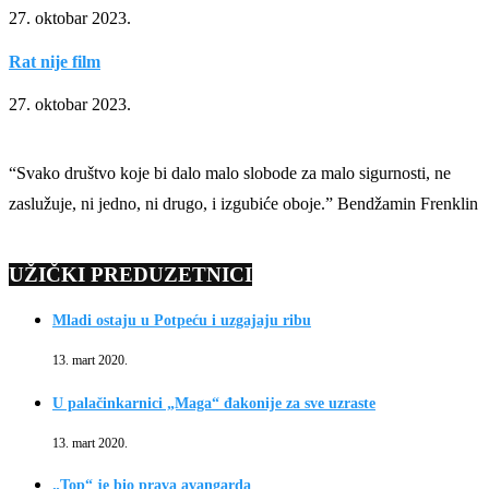
27. oktobar 2023.
Rat nije film
27. oktobar 2023.
“Svako društvo koje bi dalo malo slobode za malo sigurnosti, ne
zaslužuje, ni jedno, ni drugo, i izgubiće oboje.” Bendžamin Frenklin
UŽIČKI PREDUZETNICI
Mladi ostaju u Potpeću i uzgajaju ribu
13. mart 2020.
U palačinkarnici „Maga“ đakonije za sve uzraste
13. mart 2020.
„Top“ je bio prava avangarda