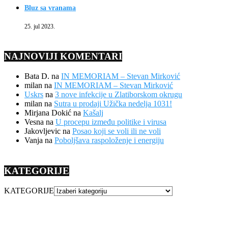
Bluz sa vranama
25. jul 2023.
NAJNOVIJI KOMENTARI
Bata D.
na
IN MEMORIAM – Stevan Mirković
milan
na
IN MEMORIAM – Stevan Mirković
Uskrs
na
3 nove infekcije u Zlatiborskom okrugu
milan
na
Sutra u prodaji Užička nedelja 1031!
Mirjana Dokić
na
Kašalj
Vesna
na
U procepu između politike i virusa
Jakovljevic
na
Posao koji se voli ili ne voli
Vanja
na
Poboljšava raspoloženje i energiju
KATEGORIJE
KATEGORIJE