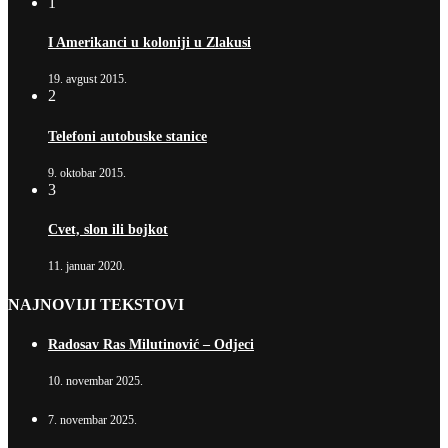
1
I Amerikanci u koloniji u Zlakusi
19. avgust 2015.
2
Telefoni autobuske stanice
9. oktobar 2015.
3
Cvet, slon ili bojkot
11. januar 2020.
NAJNOVIJI TEKSTOVI
Radosav Ras Milutinović – Odjeci
10. novembar 2025.
7. novembar 2025.