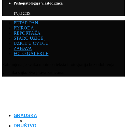
Psihopatologija vlastodržaca
17. jul 2025.
PETAR PAN
PRIRODA
REPORTAŽA
STARO UŽICE
UŽICE U CVEĆU
ZABAVA
FOTO GALERIJE
Zabranjena je svaka upotreba teksta i fotografija bez odobrenja
vlasnika sajta. Sva prava zadržana.
GRADSKA
DRUŠTVO