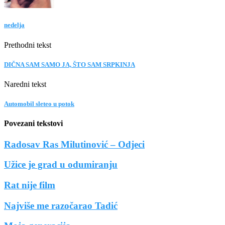
nedelja
Prethodni tekst
DIČNA SAM SAMO JA, ŠTO SAM SRPKINJA
Naredni tekst
Automobil sleteo u potok
Povezani tekstovi
Radosav Ras Milutinović – Odjeci
Užice je grad u odumiranju
Rat nije film
Najviše me razočarao Tadić