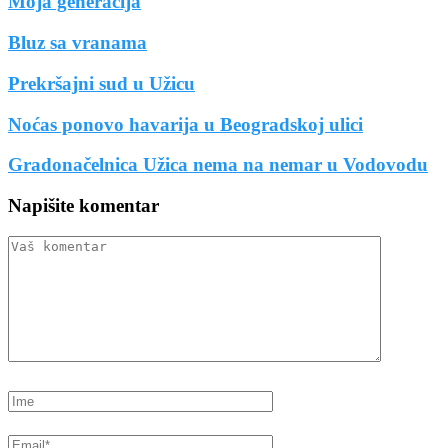
Moja generacija
Bluz sa vranama
Prekršajni sud u Užicu
Noćas ponovo havarija u Beogradskoj ulici
Gradonačelnica Užica nema na nemar u Vodovodu
Napišite komentar