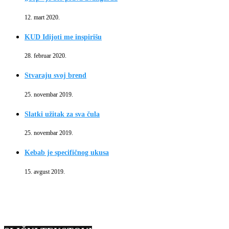
12. mart 2020.
KUD Idijoti me inspirišu
28. februar 2020.
Stvaraju svoj brend
25. novembar 2019.
Slatki užitak za sva čula
25. novembar 2019.
Kebab je specifičnog ukusa
15. avgust 2019.