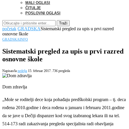
MALI OGLASI
ČITULJE
POSLOVNI OGLASI
Traži
početak
GRADSKA
Sistematski pregled za upis u prvi razred
osnovne škole
GRADSKA
INFO
Sistematski pregled za upis u prvi razred
osnovne škole
Napisao/la
nedelja
15. februar 2017.
736
pregleda
Dom zdravlja
„Mole se roditelji dece koja pohađaju predškolski program – tj. deca
rođena 2010.godine i deca rođena u januaru i februaru 2011.godine
da se jave u Dečiji dispanzer kod svog izabranog lekara ili na tel.
514-173 radi zakazivanja pregleda specijalista radi obavljanja