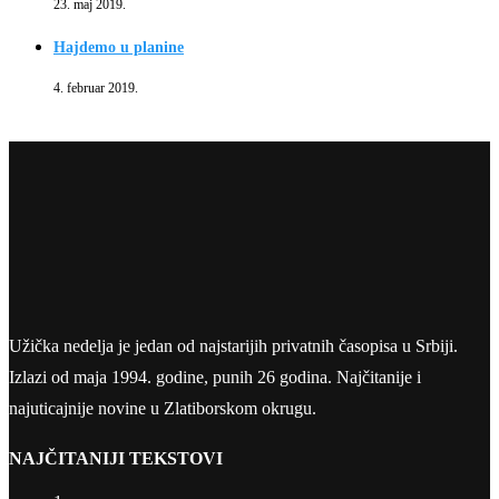
23. maj 2019.
Hajdemo u planine
4. februar 2019.
Užička nedelja je jedan od najstarijih privatnih časopisa u Srbiji.
Izlazi od maja 1994. godine, punih 26 godina. Najčitanije i
najuticajnije novine u Zlatiborskom okrugu.
NAJČITANIJI TEKSTOVI