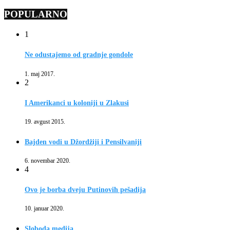
POPULARNO
1
Ne odustajemo od gradnje gondole
1. maj 2017.
2
I Amerikanci u koloniji u Zlakusi
19. avgust 2015.
Bajden vodi u Džordžiji i Pensilvaniji
6. novembar 2020.
4
Ovo je borba dveju Putinovih pešadija
10. januar 2020.
Sloboda medija