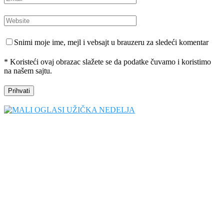
Snimi moje ime, mejl i vebsajt u brauzeru za sledeći komentar
* Koristeći ovaj obrazac slažete se da podatke čuvamo i koristimo
na našem sajtu.