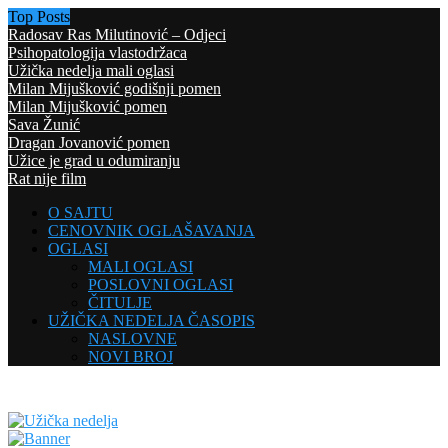
Top Posts
Radosav Ras Milutinović – Odjeci
Psihopatologija vlastodržaca
Užička nedelja mali oglasi
Milan Mijušković godišnji pomen
Milan Mijušković pomen
Sava Žunić
Dragan Jovanović pomen
Užice je grad u odumiranju
Rat nije film
O SAJTU
CENOVNIK OGLAŠAVANJA
OGLASI
MALI OGLASI
POSLOVNI OGLASI
ČITULJE
UŽIČKA NEDELJA ČASOPIS
NASLOVNE
NOVI BROJ