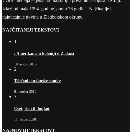
Užička nedelja je jedan od najstarijih privatnih časopisa u Srbiji.
Izlazi od maja 1994. godine, punih 26 godina. Najčitanije i
najuticajnije novine u Zlatiborskom okrugu.
NAJČITANIJI TEKSTOVI
1
I Amerikanci u koloniji u Zlakusi
19. avgust 2015.
2
Telefoni autobuske stanice
9. oktobar 2015.
3
Cvet, slon ili bojkot
11. januar 2020.
NAJNOVIJI TEKSTOVI