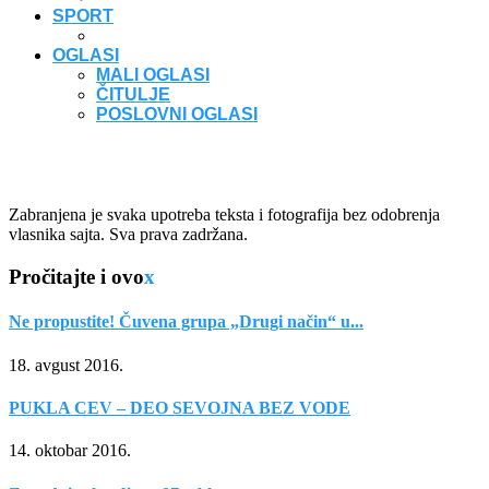
SPORT
OGLASI
MALI OGLASI
ČITULJE
POSLOVNI OGLASI
Zabranjena je svaka upotreba teksta i fotografija bez odobrenja
vlasnika sajta. Sva prava zadržana.
Pročitajte i ovo
x
Ne propustite! Čuvena grupa „Drugi način“ u...
18. avgust 2016.
PUKLA CEV – DEO SEVOJNA BEZ VODE
14. oktobar 2016.