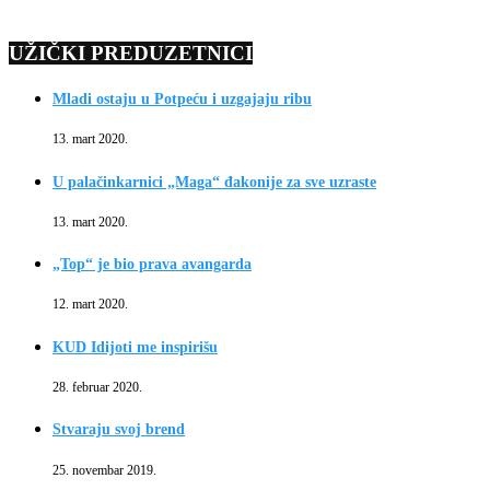
UŽIČKI PREDUZETNICI
Mladi ostaju u Potpeću i uzgajaju ribu
13. mart 2020.
U palačinkarnici „Maga“ đakonije za sve uzraste
13. mart 2020.
„Top“ je bio prava avangarda
12. mart 2020.
KUD Idijoti me inspirišu
28. februar 2020.
Stvaraju svoj brend
25. novembar 2019.