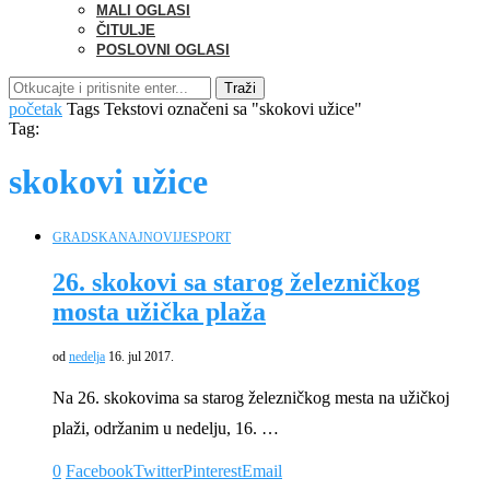
MALI OGLASI
ČITULJE
POSLOVNI OGLASI
Traži
početak
Tags
Tekstovi označeni sa "skokovi užice"
Tag:
skokovi užice
GRADSKA
NAJNOVIJE
SPORT
26. skokovi sa starog železničkog
mosta užička plaža
od
nedelja
16. jul 2017.
Na 26. skokovima sa starog železničkog mesta na užičkoj
plaži, održanim u nedelju, 16. …
0
Facebook
Twitter
Pinterest
Email