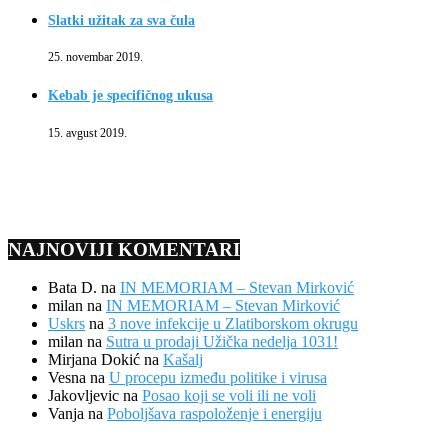
Slatki užitak za sva čula
25. novembar 2019.
Kebab je specifičnog ukusa
15. avgust 2019.
NAJNOVIJI KOMENTARI
Bata D.
na
IN MEMORIAM – Stevan Mirković
milan
na
IN MEMORIAM – Stevan Mirković
Uskrs
na
3 nove infekcije u Zlatiborskom okrugu
milan
na
Sutra u prodaji Užička nedelja 1031!
Mirjana Dokić
na
Kašalj
Vesna
na
U procepu između politike i virusa
Jakovljevic
na
Posao koji se voli ili ne voli
Vanja
na
Poboljšava raspoloženje i energiju