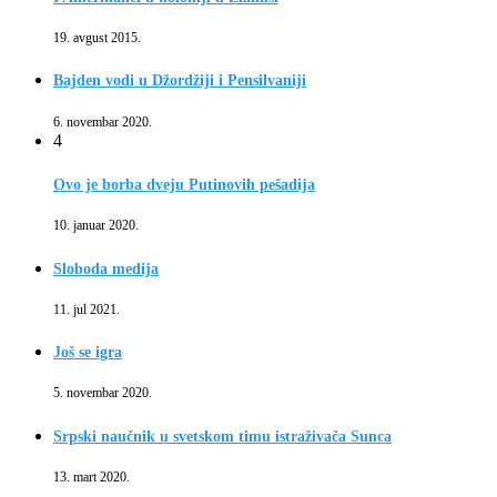
19. avgust 2015.
Bajden vodi u Džordžiji i Pensilvaniji
6. novembar 2020.
4
Ovo je borba dveju Putinovih pešadija
10. januar 2020.
Sloboda medija
11. jul 2021.
Još se igra
5. novembar 2020.
Srpski naučnik u svetskom timu istraživača Sunca
13. mart 2020.