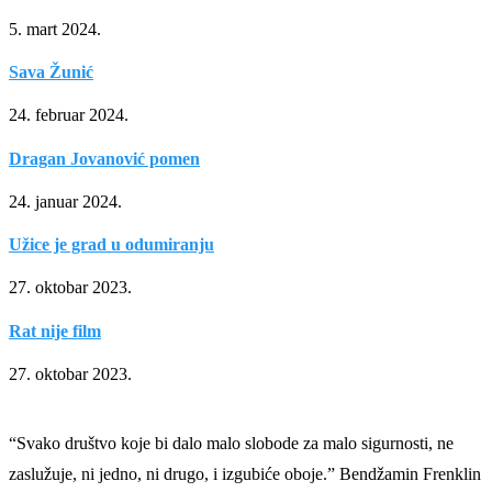
5. mart 2024.
Sava Žunić
24. februar 2024.
Dragan Jovanović pomen
24. januar 2024.
Užice je grad u odumiranju
27. oktobar 2023.
Rat nije film
27. oktobar 2023.
“Svako društvo koje bi dalo malo slobode za malo sigurnosti, ne
zaslužuje, ni jedno, ni drugo, i izgubiće oboje.” Bendžamin Frenklin