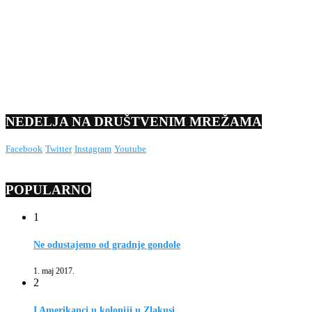
NEDELJA NA DRUŠTVENIM MREŽAMA
Facebook
Twitter
Instagram
Youtube
POPULARNO
1
Ne odustajemo od gradnje gondole
1. maj 2017.
2
I Amerikanci u koloniji u Zlakusi