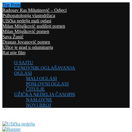
Top Posts
Radosav Ras Milutinović – Odjeci
Psihopatologija vlastodržaca
Užička nedelja mali oglasi
Milan Mijušković godišnji pomen
Milan Mijušković pomen
Sava Žunić
Dragan Jovanović pomen
Užice je grad u odumiranju
Rat nije film
O SAJTU
CENOVNIK OGLAŠAVANJA
OGLASI
MALI OGLASI
POSLOVNI OGLASI
ČITULJE
UŽIČKA NEDELJA ČASOPIS
NASLOVNE
NOVI BROJ