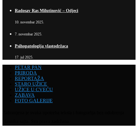
Radosav Ras Milutinović – Odjeci
10. novembar 2025.
7. novembar 2025.
Psihopatologija vlastodržaca
17. jul 2025.
PETAR PAN
PRIRODA
REPORTAŽA
STARO UŽICE
UŽICE U CVEĆU
ZABAVA
FOTO GALERIJE
Zabranjena je svaka upotreba teksta i fotografija bez odobrenja
vlasnika sajta. Sva prava zadržana.