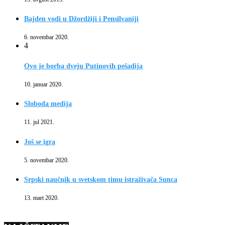
Bajden vodi u Džordžiji i Pensilvaniji
6. novembar 2020.
4
Ovo je borba dveju Putinovih pešadija
10. januar 2020.
Sloboda medija
11. jul 2021.
Još se igra
5. novembar 2020.
Srpski naučnik u svetskom timu istraživača Sunca
13. mart 2020.