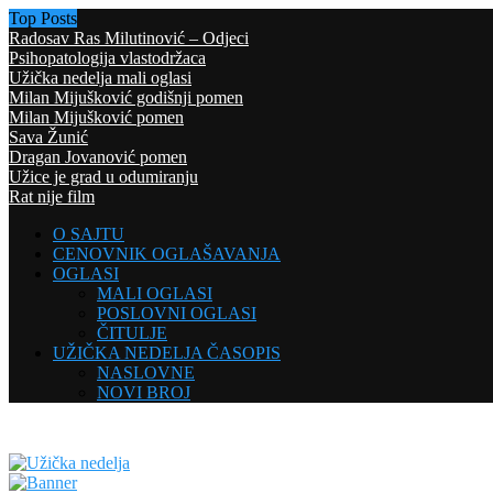
Top Posts
Radosav Ras Milutinović – Odjeci
Psihopatologija vlastodržaca
Užička nedelja mali oglasi
Milan Mijušković godišnji pomen
Milan Mijušković pomen
Sava Žunić
Dragan Jovanović pomen
Užice je grad u odumiranju
Rat nije film
O SAJTU
CENOVNIK OGLAŠAVANJA
OGLASI
MALI OGLASI
POSLOVNI OGLASI
ČITULJE
UŽIČKA NEDELJA ČASOPIS
NASLOVNE
NOVI BROJ