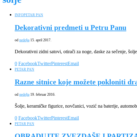
INFO
PETAR PAN
Dekorativni predmeti u Petru Panu
od
nedelja
15. april 2017.
Dekorativni zidni satovi, otirači za noge, daske za sečenje, šolje
0
Facebook
Twitter
Pinterest
Email
PETAR PAN
Razne sitnice koje možete pokloniti d
od
nedelja
19. februar 2016.
Šolje, keramičke figurice, novčanici, vozić na baterije, a
0
Facebook
Twitter
Pinterest
Email
PETAR PAN
OBRADUJTE ZVEZDAŠE I PARTIZ