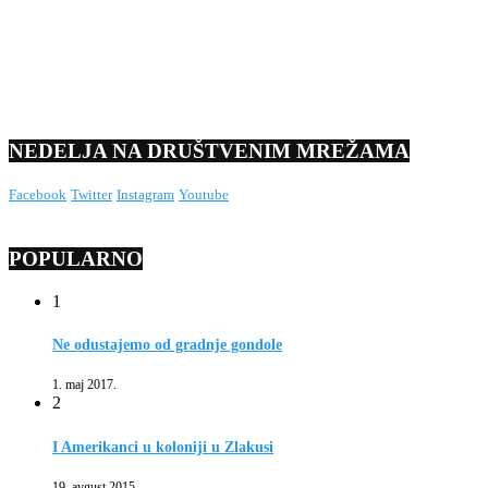
NEDELJA NA DRUŠTVENIM MREŽAMA
Facebook
Twitter
Instagram
Youtube
POPULARNO
1
Ne odustajemo od gradnje gondole
1. maj 2017.
2
I Amerikanci u koloniji u Zlakusi
19. avgust 2015.