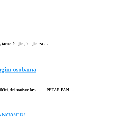
, tacne, činijice, kutijice za …
ragim osobama
utomobilčići, dekorativne kese… PETAR PAN …
ANOVCE!