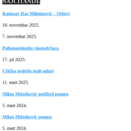
NAJČITANIJE
Radosav Ras Milutinović – Odjeci
10. novembar 2025.
7. novembar 2025.
Psihopatologija vlastodržaca
17. jul 2025.
Užička nedelja mali oglasi
11. mart 2025.
Milan Mijušković godišnji pomen
5. mart 2024.
Milan Mijušković pomen
5. mart 2024.