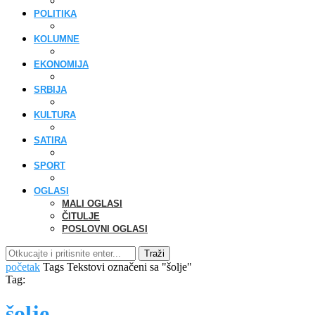
POLITIKA
KOLUMNE
EKONOMIJA
SRBIJA
KULTURA
SATIRA
SPORT
OGLASI
MALI OGLASI
ČITULJE
POSLOVNI OGLASI
Traži
početak
Tags
Tekstovi označeni sa "šolje"
Tag:
šolje