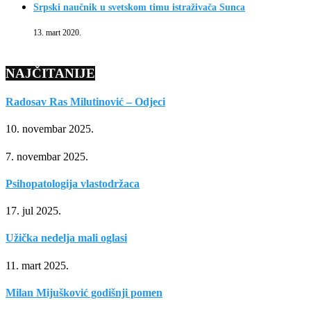
Srpski naučnik u svetskom timu istraživača Sunca
13. mart 2020.
NAJČITANIJE
Radosav Ras Milutinović – Odjeci
10. novembar 2025.
7. novembar 2025.
Psihopatologija vlastodržaca
17. jul 2025.
Užička nedelja mali oglasi
11. mart 2025.
Milan Mijušković godišnji pomen