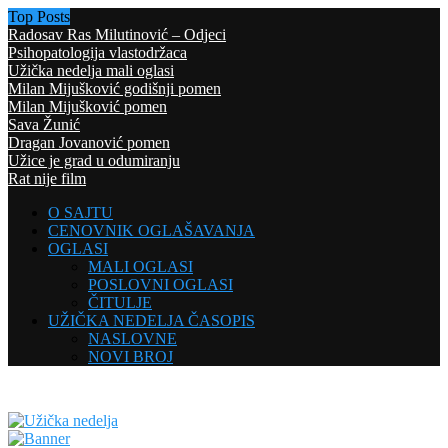
Top Posts
Radosav Ras Milutinović – Odjeci
Psihopatologija vlastodržaca
Užička nedelja mali oglasi
Milan Mijušković godišnji pomen
Milan Mijušković pomen
Sava Žunić
Dragan Jovanović pomen
Užice je grad u odumiranju
Rat nije film
O SAJTU
CENOVNIK OGLAŠAVANJA
OGLASI
MALI OGLASI
POSLOVNI OGLASI
ČITULJE
UŽIČKA NEDELJA ČASOPIS
NASLOVNE
NOVI BROJ