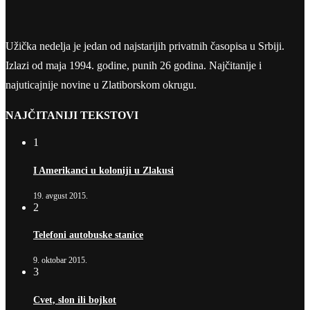
Užička nedelja je jedan od najstarijih privatnih časopisa u Srbiji.
Izlazi od maja 1994. godine, punih 26 godina. Najčitanije i
najuticajnije novine u Zlatiborskom okrugu.
NAJČITANIJI TEKSTOVI
1
I Amerikanci u koloniji u Zlakusi
19. avgust 2015.
2
Telefoni autobuske stanice
9. oktobar 2015.
3
Cvet, slon ili bojkot