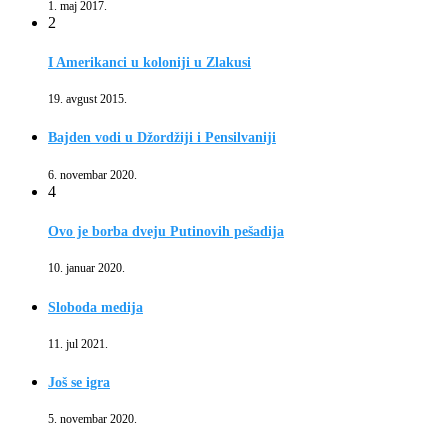
1. maj 2017.
2
I Amerikanci u koloniji u Zlakusi
19. avgust 2015.
Bajden vodi u Džordžiji i Pensilvaniji
6. novembar 2020.
4
Ovo je borba dveju Putinovih pešadija
10. januar 2020.
Sloboda medija
11. jul 2021.
Još se igra
5. novembar 2020.