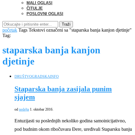
MALI OGLASI
ČITULJE
POSLOVNI OGLASI
Traži
početak
Tags
Tekstovi označeni sa "staparska banja kanjon djetinje"
Tag:
staparska banja kanjon
djetinje
DRUŠTVO
GRADSKA
INFO
Staparska banja zasijala punim
sjajem
od
nedelja
1. oktobar 2016.
Entuzijasti su poslednjih nekoliko godina samoinicijativno,
pod budnim okom ribočuvara Đere, uređivali Staparsku banju