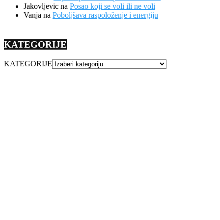
Jakovljevic
na
Posao koji se voli ili ne voli
Vanja
na
Poboljšava raspoloženje i energiju
KATEGORIJE
KATEGORIJE