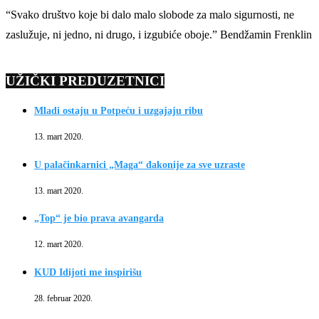
“Svako društvo koje bi dalo malo slobode za malo sigurnosti, ne
zaslužuje, ni jedno, ni drugo, i izgubiće oboje.” Bendžamin Frenklin
UŽIČKI PREDUZETNICI
Mladi ostaju u Potpeću i uzgajaju ribu
13. mart 2020.
U palačinkarnici „Maga“ đakonije za sve uzraste
13. mart 2020.
„Top“ je bio prava avangarda
12. mart 2020.
KUD Idijoti me inspirišu
28. februar 2020.