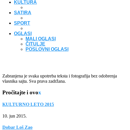
KULTURA
SATIRA
SPORT
OGLASI
MALI OGLASI
ČITULJE
POSLOVNI OGLASI
Zabranjena je svaka upotreba teksta i fotografija bez odobrenja
vlasnika sajta. Sva prava zadržana.
Pročitajte i ovo
x
KULTURNO LETO 2015
10. jun 2015.
Dobar Loš Zao