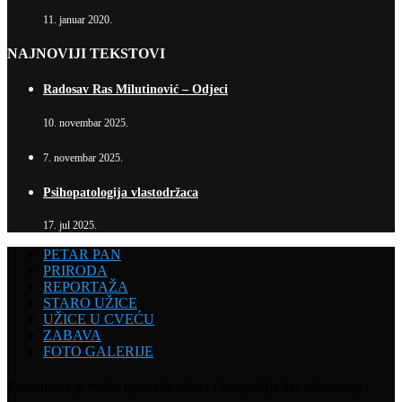
11. januar 2020.
NAJNOVIJI TEKSTOVI
Radosav Ras Milutinović – Odjeci
10. novembar 2025.
7. novembar 2025.
Psihopatologija vlastodržaca
17. jul 2025.
PETAR PAN
PRIRODA
REPORTAŽA
STARO UŽICE
UŽICE U CVEĆU
ZABAVA
FOTO GALERIJE
Zabranjena je svaka upotreba teksta i fotografija bez odobrenja