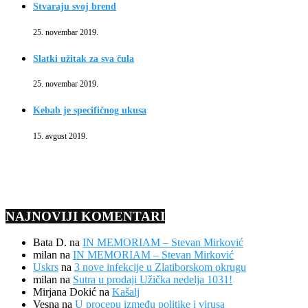
Stvaraju svoj brend
25. novembar 2019.
Slatki užitak za sva čula
25. novembar 2019.
Kebab je specifičnog ukusa
15. avgust 2019.
NAJNOVIJI KOMENTARI
Bata D.
na
IN MEMORIAM – Stevan Mirković
milan
na
IN MEMORIAM – Stevan Mirković
Uskrs
na
3 nove infekcije u Zlatiborskom okrugu
milan
na
Sutra u prodaji Užička nedelja 1031!
Mirjana Dokić
na
Kašalj
Vesna
na
U procepu između politike i virusa