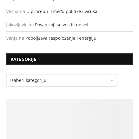
Vesna
na
U procepu između politike i virusa
Jakovljevic
na
Posao koji se voli ili ne voli
Vanja
na
Poboljšava raspoloženje i energiju
KATEGORIJE