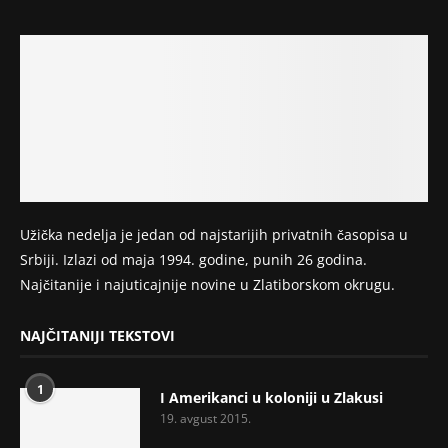
Užička nedelja je jedan od najstarijih privatnih časopisa u
Srbiji. Izlazi od maja 1994. godine, punih 26 godina.
Najčitanije i najuticajnije novine u Zlatiborskom okrugu.
NAJČITANIJI TEKSTOVI
1
I Amerikanci u koloniji u Zlakusi
19. avgust 2015.