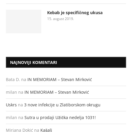
Kebab je specifičnog ukusa
15. avgust 2019.
NAJNOVIJI KOMENTARI
Bata D.
na
IN MEMORIAM – Stevan Mirković
milan
na
IN MEMORIAM – Stevan Mirković
Uskrs
na
3 nove infekcije u Zlatiborskom okrugu
milan
na
Sutra u prodaji Užička nedelja 1031!
Mirjana Dokić
na
Kašalj