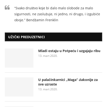
“Svako društvo koje bi dalo malo slobode za malo
sigurnosti, ne zaslužuje, ni jedno, ni drugo, i izgubiće
oboje.” Bendžamin Frenklin
UŽIČKI PREDUZETNICI
Mladi ostaju u Potpeću i uzgajaju ribu
13. mart 2020.
U palačinkarnici „Maga“ đakonije za
sve uzraste
13. mart 2020.