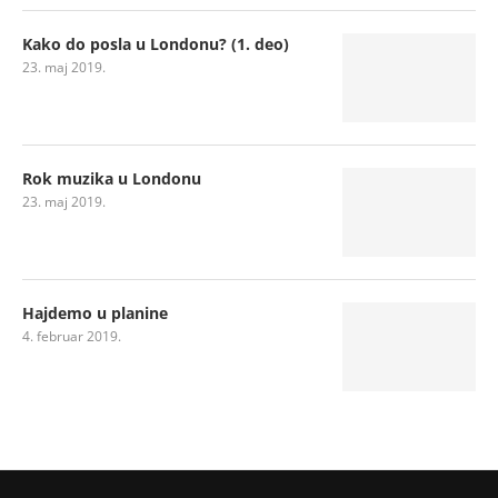
Kako do posla u Londonu? (1. deo)
23. maj 2019.
Rok muzika u Londonu
23. maj 2019.
Hajdemo u planine
4. februar 2019.