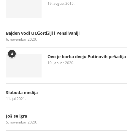
19. avgust 2015.
Bajden vodi u Džordžiji i Pensilvaniji
6. novembar 2020.
4
Ovo je borba dveju Putinovih pešadija
10. januar 2020.
Sloboda medija
11. jul 2021.
Još se igra
5. novembar 2020.