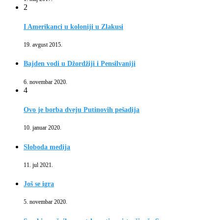
2
I Amerikanci u koloniji u Zlakusi
19. avgust 2015.
Bajden vodi u Džordžiji i Pensilvaniji
6. novembar 2020.
4
Ovo je borba dveju Putinovih pešadija
10. januar 2020.
Sloboda medija
11. jul 2021.
Još se igra
5. novembar 2020.