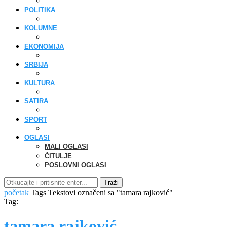
POLITIKA
KOLUMNE
EKONOMIJA
SRBIJA
KULTURA
SATIRA
SPORT
OGLASI
MALI OGLASI
ČITULJE
POSLOVNI OGLASI
Traži
početak
Tags
Tekstovi označeni sa "tamara rajković"
Tag:
tamara rajković