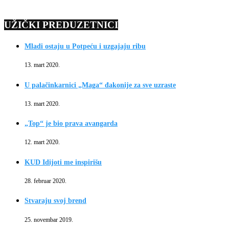
UŽIČKI PREDUZETNICI
Mladi ostaju u Potpeću i uzgajaju ribu
13. mart 2020.
U palačinkarnici „Maga“ đakonije za sve uzraste
13. mart 2020.
„Top“ je bio prava avangarda
12. mart 2020.
KUD Idijoti me inspirišu
28. februar 2020.
Stvaraju svoj brend
25. novembar 2019.