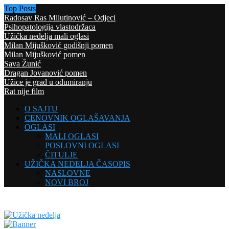
Top Posts
Radosav Ras Milutinović – Odjeci
Psihopatologija vlastodržaca
Užička nedelja mali oglasi
Milan Mijušković godišnji pomen
Milan Mijušković pomen
Sava Žunić
Dragan Jovanović pomen
Užice je grad u odumiranju
Rat nije film
O SAJTU
CENOVNIK OGLAŠAVANJA
OGLASI
MALI OGLASI
POSLOVNI OGLASI
ČITULJE
UŽIČKA NEDELJA ČASOPIS
NASLOVNE
NOVI BROJ