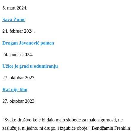
5. mart 2024.
Sava Žunić
24. februar 2024.
Dragan Jovanović pomen
24. januar 2024.
Užice je grad u odumiranju
27. oktobar 2023.
Rat nije film
27. oktobar 2023.
“Svako društvo koje bi dalo malo slobode za malo sigurnosti, ne
zaslužuje, ni jedno, ni drugo, i izgubiće oboje.” Bendžamin Frenklin