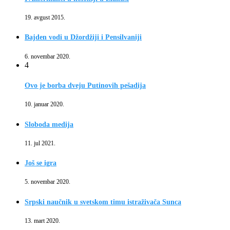
19. avgust 2015.
Bajden vodi u Džordžiji i Pensilvaniji
6. novembar 2020.
4
Ovo je borba dveju Putinovih pešadija
10. januar 2020.
Sloboda medija
11. jul 2021.
Još se igra
5. novembar 2020.
Srpski naučnik u svetskom timu istraživača Sunca
13. mart 2020.