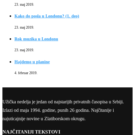
23. maj 2019.
Kako do posla u Londonu? (1. deo)
23. maj 2019.
Rok muzika u Londonu
23. maj 2019.
Hajdemo u planine
4. februar 2019.
Užička nedelja je jedan od najstarijih privatnih časopisa u Srbiji.
Izlazi od maja 1994. godine, punih 26 godina. Najčitanije i
najuticajnije novine u Zlatiborskom okrugu.
NAJČITANIJI TEKSTOVI