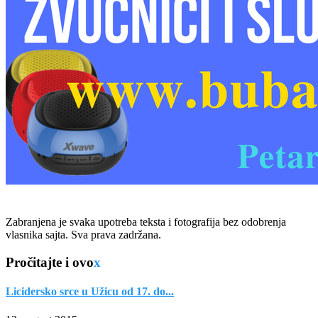
Zabranjena je svaka upotreba teksta i fotografija bez odobrenja
vlasnika sajta. Sva prava zadržana.
Pročitajte i ovo
x
Licidersko srce u Užicu od 17. do...