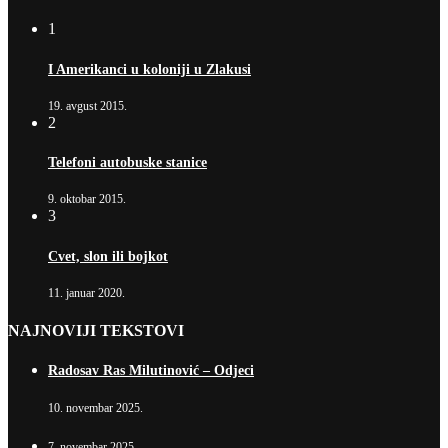
1
I Amerikanci u koloniji u Zlakusi
19. avgust 2015.
2
Telefoni autobuske stanice
9. oktobar 2015.
3
Cvet, slon ili bojkot
11. januar 2020.
NAJNOVIJI TEKSTOVI
Radosav Ras Milutinović – Odjeci
10. novembar 2025.
7. novembar 2025.