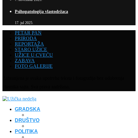
Psihopatologija vlastodržaca
17. jul 2025.
PETAR PAN
PRIRODA
REPORTAŽA
STARO UŽICE
UŽICE U CVEĆU
ZABAVA
FOTO GALERIJE
Zabranjena je svaka upotreba teksta i fotografija bez odobrenja
vlasnika sajta. Sva prava zadržana.
GRADSKA
DRUŠTVO
POLITIKA