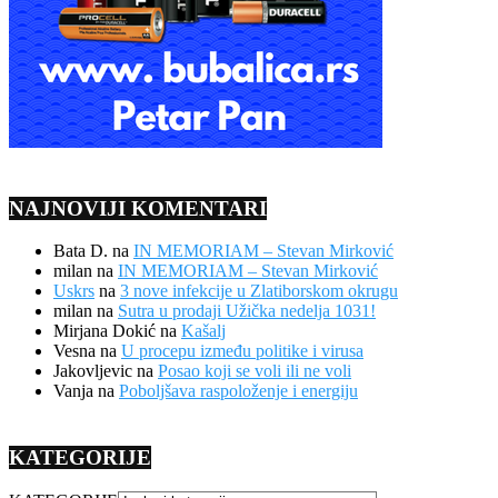
NAJNOVIJI KOMENTARI
Bata D.
na
IN MEMORIAM – Stevan Mirković
milan
na
IN MEMORIAM – Stevan Mirković
Uskrs
na
3 nove infekcije u Zlatiborskom okrugu
milan
na
Sutra u prodaji Užička nedelja 1031!
Mirjana Dokić
na
Kašalj
Vesna
na
U procepu između politike i virusa
Jakovljevic
na
Posao koji se voli ili ne voli
Vanja
na
Poboljšava raspoloženje i energiju
KATEGORIJE