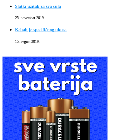
Slatki užitak za sva čula
25. novembar 2019.
Kebab je specifičnog ukusa
15. avgust 2019.