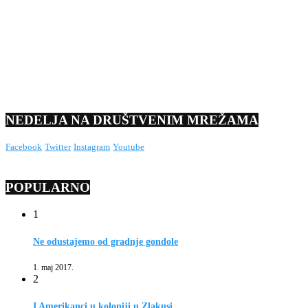
NEDELJA NA DRUŠTVENIM MREŽAMA
Facebook
Twitter
Instagram
Youtube
POPULARNO
1
Ne odustajemo od gradnje gondole
1. maj 2017.
2
I Amerikanci u koloniji u Zlakusi