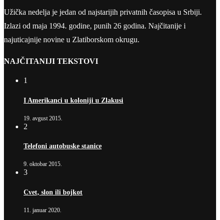
Užička nedelja je jedan od najstarijih privatnih časopisa u Srbiji.
Izlazi od maja 1994. godine, punih 26 godina. Najčitanije i
najuticajnije novine u Zlatiborskom okrugu.
NAJČITANIJI TEKSTOVI
1
I Amerikanci u koloniji u Zlakusi
19. avgust 2015.
2
Telefoni autobuske stanice
9. oktobar 2015.
3
Cvet, slon ili bojkot
11. januar 2020.