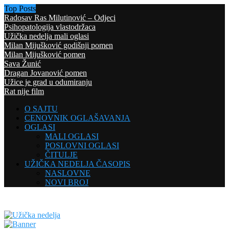
Top Posts
Radosav Ras Milutinović – Odjeci
Psihopatologija vlastodržaca
Užička nedelja mali oglasi
Milan Mijušković godišnji pomen
Milan Mijušković pomen
Sava Žunić
Dragan Jovanović pomen
Užice je grad u odumiranju
Rat nije film
O SAJTU
CENOVNIK OGLAŠAVANJA
OGLASI
MALI OGLASI
POSLOVNI OGLASI
ČITULJE
UŽIČKA NEDELJA ČASOPIS
NASLOVNE
NOVI BROJ