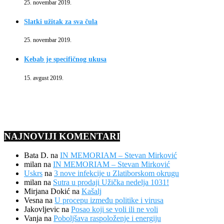
25. novembar 2019.
Slatki užitak za sva čula
25. novembar 2019.
Kebab je specifičnog ukusa
15. avgust 2019.
NAJNOVIJI KOMENTARI
Bata D.
na
IN MEMORIAM – Stevan Mirković
milan
na
IN MEMORIAM – Stevan Mirković
Uskrs
na
3 nove infekcije u Zlatiborskom okrugu
milan
na
Sutra u prodaji Užička nedelja 1031!
Mirjana Dokić
na
Kašalj
Vesna
na
U procepu između politike i virusa
Jakovljevic
na
Posao koji se voli ili ne voli
Vanja
na
Poboljšava raspoloženje i energiju