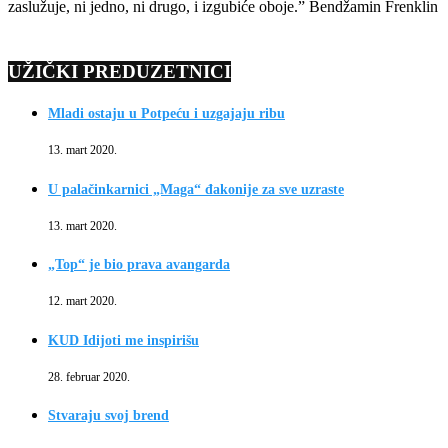
zaslužuje, ni jedno, ni drugo, i izgubiće oboje.” Bendžamin Frenklin
UŽIČKI PREDUZETNICI
Mladi ostaju u Potpeću i uzgajaju ribu
13. mart 2020.
U palačinkarnici „Maga“ đakonije za sve uzraste
13. mart 2020.
„Top“ je bio prava avangarda
12. mart 2020.
KUD Idijoti me inspirišu
28. februar 2020.
Stvaraju svoj brend