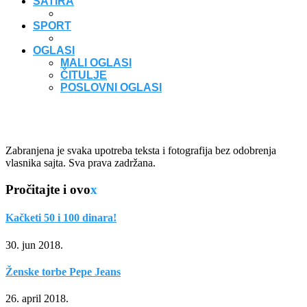
SATIRA
SPORT
OGLASI
MALI OGLASI
ČITULJE
POSLOVNI OGLASI
Zabranjena je svaka upotreba teksta i fotografija bez odobrenja
vlasnika sajta. Sva prava zadržana.
Pročitajte i ovo
x
Kačketi 50 i 100 dinara!
30. jun 2018.
Ženske torbe Pepe Jeans
26. april 2018.