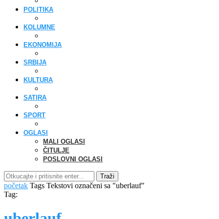
POLITIKA
KOLUMNE
EKONOMIJA
SRBIJA
KULTURA
SATIRA
SPORT
OGLASI
MALI OGLASI
ČITULJE
POSLOVNI OGLASI
Traži
početak
Tags
Tekstovi označeni sa "uberlauf"
Tag:
uberlauf