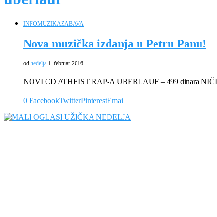
INFO
MUZIKA
ZABAVA
Nova muzička izdanja u Petru Panu!
od
nedelja
1. februar 2016.
NOVI CD ATHEIST RAP-A UBERLAUF – 499 dinara N
0
Facebook
Twitter
Pinterest
Email