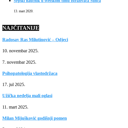
Srpski naučnik u svetskom timu istraživača Sunca
13. mart 2020.
NAJČITANIJE
Radosav Ras Milutinović – Odjeci
10. novembar 2025.
7. novembar 2025.
Psihopatologija vlastodržaca
17. jul 2025.
Užička nedelja mali oglasi
11. mart 2025.
Milan Mijušković godišnji pomen