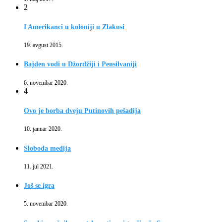
2
I Amerikanci u koloniji u Zlakusi
19. avgust 2015.
Bajden vodi u Džordžiji i Pensilvaniji
6. novembar 2020.
4
Ovo je borba dveju Putinovih pešadija
10. januar 2020.
Sloboda medija
11. jul 2021.
Još se igra
5. novembar 2020.