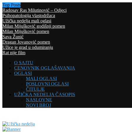
Top Posts
Radosav Ras Milutinović – Odjeci
Psihopatologija vlastodržaca
Užička nedelja mali oglasi
Milan Mijušković godišnji pomen
Milan Mijušković pomen
Sava Žunić
Dragan Jovanović pomen
Užice je grad u odumiranju
Rat nije film
O SAJTU
CENOVNIK OGLAŠAVANJA
OGLASI
MALI OGLASI
POSLOVNI OGLASI
ČITULJE
UŽIČKA NEDELJA ČASOPIS
NASLOVNE
NOVI BROJ