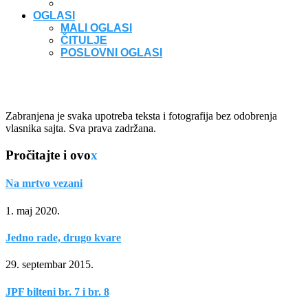
OGLASI
MALI OGLASI
ČITULJE
POSLOVNI OGLASI
Zabranjena je svaka upotreba teksta i fotografija bez odobrenja
vlasnika sajta. Sva prava zadržana.
Pročitajte i ovo
x
Na mrtvo vezani
1. maj 2020.
Jedno rade, drugo kvare
29. septembar 2015.
JPF bilteni br. 7 i br. 8