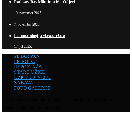
Radosav Ras Milutinović – Odjeci
10. novembar 2025.
7. novembar 2025.
Psihopatologija vlastodržaca
17. jul 2025.
PETAR PAN
PRIRODA
REPORTAŽA
STARO UŽICE
UŽICE U CVEĆU
ZABAVA
FOTO GALERIJE
Zabranjena je svaka upotreba teksta i fotografija bez odobrenja
vlasnika sajta. Sva prava zadržana.