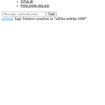
ČITULJE
POSLOVNI OGLASI
Traži
početak
Tags
Tekstovi označeni sa "užička nedelja 1008"