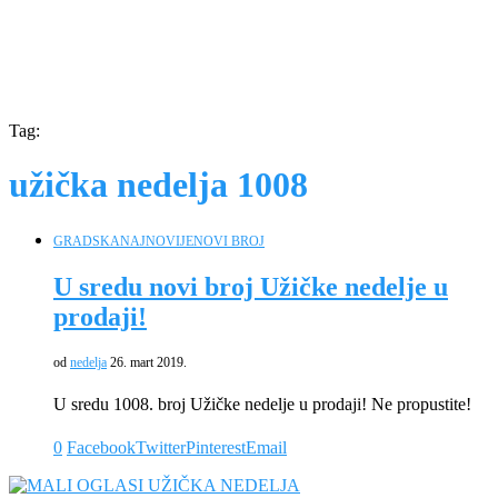
Tag:
užička nedelja 1008
GRADSKA
NAJNOVIJE
NOVI BROJ
U sredu novi broj Užičke nedelje u
prodaji!
od
nedelja
26. mart 2019.
U sredu 1008. broj Užičke nedelje u prodaji! Ne propustite!
0
Facebook
Twitter
Pinterest
Email