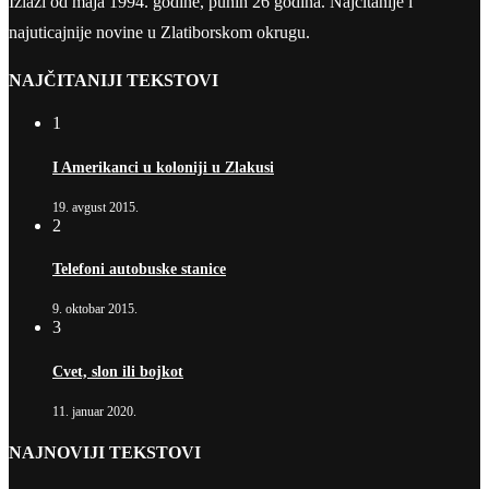
Izlazi od maja 1994. godine, punih 26 godina. Najčitanije i
najuticajnije novine u Zlatiborskom okrugu.
NAJČITANIJI TEKSTOVI
1
I Amerikanci u koloniji u Zlakusi
19. avgust 2015.
2
Telefoni autobuske stanice
9. oktobar 2015.
3
Cvet, slon ili bojkot
11. januar 2020.
NAJNOVIJI TEKSTOVI