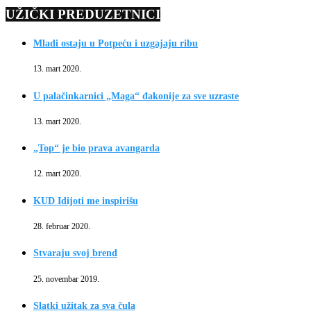
UŽIČKI PREDUZETNICI
Mladi ostaju u Potpeću i uzgajaju ribu
13. mart 2020.
U palačinkarnici „Maga“ đakonije za sve uzraste
13. mart 2020.
„Top“ je bio prava avangarda
12. mart 2020.
KUD Idijoti me inspirišu
28. februar 2020.
Stvaraju svoj brend
25. novembar 2019.
Slatki užitak za sva čula