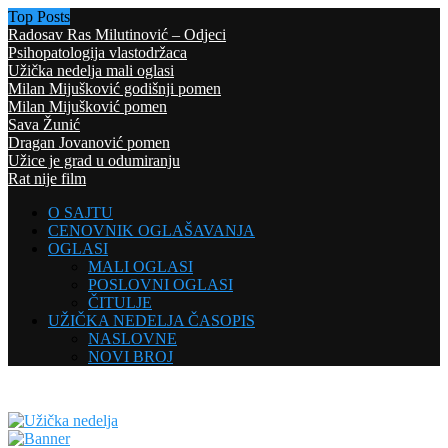
Top Posts
Radosav Ras Milutinović – Odjeci
Psihopatologija vlastodržaca
Užička nedelja mali oglasi
Milan Mijušković godišnji pomen
Milan Mijušković pomen
Sava Žunić
Dragan Jovanović pomen
Užice je grad u odumiranju
Rat nije film
O SAJTU
CENOVNIK OGLAŠAVANJA
OGLASI
MALI OGLASI
POSLOVNI OGLASI
ČITULJE
UŽIČKA NEDELJA ČASOPIS
NASLOVNE
NOVI BROJ