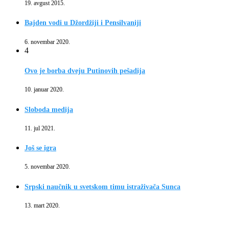
19. avgust 2015.
Bajden vodi u Džordžiji i Pensilvaniji
6. novembar 2020.
4
Ovo je borba dveju Putinovih pešadija
10. januar 2020.
Sloboda medija
11. jul 2021.
Još se igra
5. novembar 2020.
Srpski naučnik u svetskom timu istraživača Sunca
13. mart 2020.