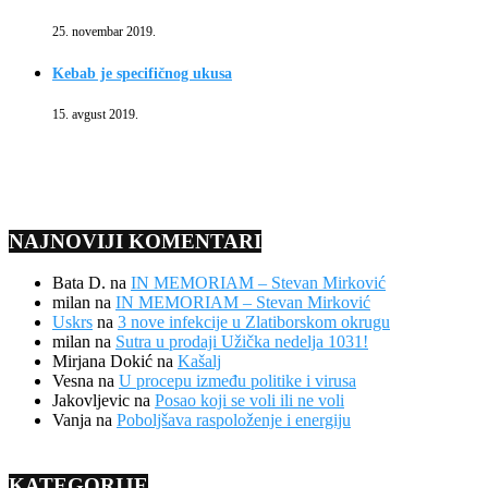
25. novembar 2019.
Kebab je specifičnog ukusa
15. avgust 2019.
NAJNOVIJI KOMENTARI
Bata D.
na
IN MEMORIAM – Stevan Mirković
milan
na
IN MEMORIAM – Stevan Mirković
Uskrs
na
3 nove infekcije u Zlatiborskom okrugu
milan
na
Sutra u prodaji Užička nedelja 1031!
Mirjana Dokić
na
Kašalj
Vesna
na
U procepu između politike i virusa
Jakovljevic
na
Posao koji se voli ili ne voli
Vanja
na
Poboljšava raspoloženje i energiju
KATEGORIJE