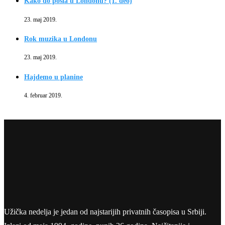
Kako do posla u Londonu? (1. deo)
23. maj 2019.
Rok muzika u Londonu
23. maj 2019.
Hajdemo u planine
4. februar 2019.
Užička nedelja je jedan od najstarijih privatnih časopisa u Srbiji.