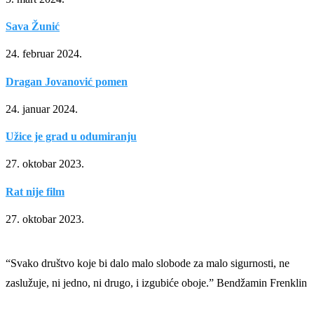
Sava Žunić
24. februar 2024.
Dragan Jovanović pomen
24. januar 2024.
Užice je grad u odumiranju
27. oktobar 2023.
Rat nije film
27. oktobar 2023.
“Svako društvo koje bi dalo malo slobode za malo sigurnosti, ne
zaslužuje, ni jedno, ni drugo, i izgubiće oboje.” Bendžamin Frenklin