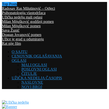
Top Posts
Radosav Ras Milutinović – Odjeci
Psihopatologija vlastodržaca
Užička nedelja mali oglasi
Milan Mijušković godišnji pomen
Milan Mijušković pomen
Sava Žunić
Dragan Jovanović pomen
Užice je grad u odumiranju
Rat nije film
O SAJTU
CENOVNIK OGLAŠAVANJA
OGLASI
MALI OGLASI
POSLOVNI OGLASI
ČITULJE
UŽIČKA NEDELJA ČASOPIS
NASLOVNE
NOVI BROJ