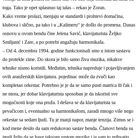
toga. Tako je opet splasnuo taj talas – rekao je Zoran.
Kako vreme prolazi, menjaju se standardi i prohtevi domaćina,
klubova i slično, pa tako i u „Kalimeru“ je došlo do promena. Danas
osnovu u ovom bendu čine Jelena Savić, klavijaturista Željko
Smiljanić i Zare, a po potrebi angažuju harmonikaša.
– Od 4. decembra 1994. godine funkcionisali smo u istom sastavu
do protekle zime. Do skora je bilo samo živa muzika, nikakve
tehnike nismo koristili. Međutim, tehnika napreduje i pojavljivanjem
ovih aranžerskih klavijatura. pojedinac može da zvuči kao
kompletan orkestar. Potrebno je je da se samo pusti matrica ili čak i
ne mora, jer dobar klavijaturista sposoban je da iskoristi sve
mogućnosti koje ona pruža. I dešava se da klavijaturista sa
pevačicom i, eventualno sa harmonikašom, zaradi mnogo više nego
orkestar sa sedam ljudi. Tu je manji napor, manje tenzija. Zimus se i
kod mene desilo da sam redukovao sastav benda. Članovi benda su
imali želju da se bave takvom vrstom muzike i ja sam to prihvatio.