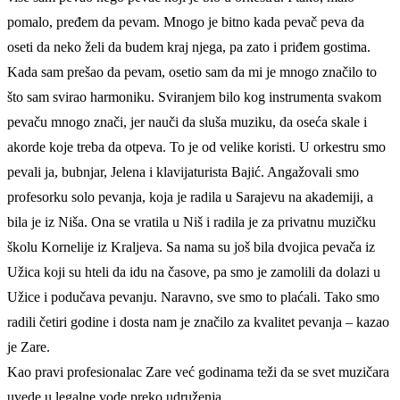
pomalo, pređem da pevam. Mnogo je bitno kada pevač peva da
oseti da neko želi da budem kraj njega, pa zato i priđem gostima.
Kada sam prešao da pevam, osetio sam da mi je mnogo značilo to
što sam svirao harmoniku. Sviranjem bilo kog instrumenta svakom
pevaču mnogo znači, jer nauči da sluša muziku, da oseća skale i
akorde koje treba da otpeva. To je od velike koristi. U orkestru smo
pevali ja, bubnjar, Jelena i klavijaturista Bajić. Angažovali smo
profesorku solo pevanja, koja je radila u Sarajevu na akademiji, a
bila je iz Niša. Ona se vratila u Niš i radila je za privatnu muzičku
školu Kornelije iz Kraljeva. Sa nama su još bila dvojica pevača iz
Užica koji su hteli da idu na časove, pa smo je zamolili da dolazi u
Užice i podučava pevanju. Naravno, sve smo to plaćali. Tako smo
radili četiri godine i dosta nam je značilo za kvalitet pevanja – kazao
je Zare.
Kao pravi profesionalac Zare već godinama teži da se svet muzičara
uvede u legalne vode preko udruženja.