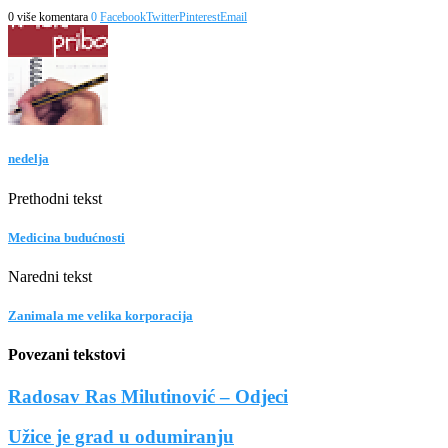
0 više komentara
0
Facebook
Twitter
Pinterest
Email
nedelja
Prethodni tekst
Medicina budućnosti
Naredni tekst
Zanimala me velika korporacija
Povezani tekstovi
Radosav Ras Milutinović – Odjeci
Užice je grad u odumiranju