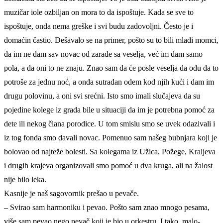
muzičar iole ozbiljan on mora to da ispoštuje. Kada se sve to
ispoštuje, onda nema greške i svi budu zadovoljni. Često je i
domaćin častio. Dešavalo se na primer, pošto su to bili mladi momci,
da im ne dam sav novac od zarade sa veselja, već im dam samo
pola, a da oni to ne znaju. Znao sam da će posle veselja da odu da to
potroše za jednu noć, a onda sutradan odem kod njih kući i dam im
drugu polovinu, a oni svi srećni. Isto smo imali slučajeva da su
pojedine kolege iz grada bile u situaciji da im je potrebna pomoć za
dete ili nekog člana porodice. U tom smislu smo se uvek odazivali i
iz tog fonda smo davali novac. Pomenuo sam našeg bubnjara koji je
bolovao od najteže bolesti. Sa kolegama iz Užica, Požege, Kraljeva
i drugih krajeva organizovali smo pomoć u dva kruga, ali na žalost
nije bilo leka.
Kasnije je naš sagovornik prešao u pevače.
– Svirao sam harmoniku i pevao. Pošto sam znao mnogo pesama,
više sam pevao nego pevač koji je bio u orkestru. I tako, malo-