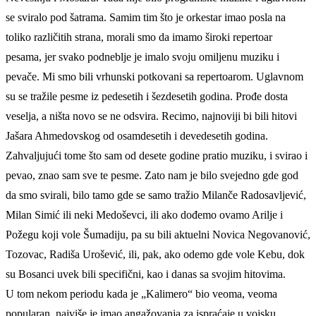
se sviralo pod šatrama. Samim tim što je orkestar imao posla na
toliko različitih strana, morali smo da imamo široki repertoar
pesama, jer svako podneblje je imalo svoju omiljenu muziku i
pevače. Mi smo bili vrhunski potkovani sa repertoarom. Uglavnom
su se tražile pesme iz pedesetih i šezdesetih godina. Prođe dosta
veselja, a ništa novo se ne odsvira. Recimo, najnoviji bi bili hitovi
Jašara Ahmedovskog od osamdesetih i devedesetih godina.
Zahvaljujući tome što sam od desete godine pratio muziku, i svirao i
pevao, znao sam sve te pesme. Zato nam je bilo svejedno gde god
da smo svirali, bilo tamo gde se samo tražio Milanče Radosavljević,
Milan Simić ili neki Medoševci, ili ako dođemo ovamo Arilje i
Požegu koji vole Šumadiju, pa su bili aktuelni Novica Negovanović,
Tozovac, Radiša Urošević, ili, pak, ako odemo gde vole Kebu, dok
su Bosanci uvek bili specifični, kao i danas sa svojim hitovima.
U tom nekom periodu kada je „Kalimero“ bio veoma, veoma
popularan, najviše je imao angažovanja za ispraćaje u vojsku.