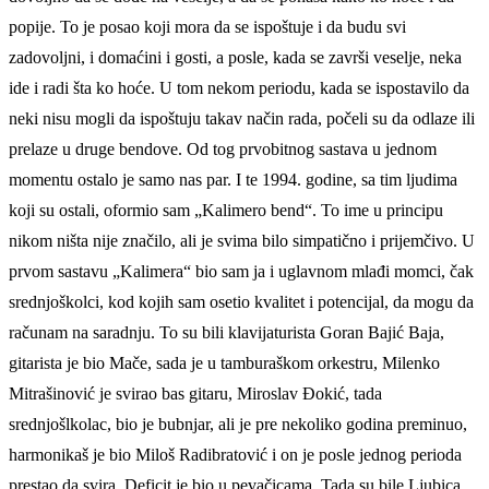
popije. To je posao koji mora da se ispoštuje i da budu svi
zadovoljni, i domaćini i gosti, a posle, kada se završi veselje, neka
ide i radi šta ko hoće. U tom nekom periodu, kada se ispostavilo da
neki nisu mogli da ispoštuju takav način rada, počeli su da odlaze ili
prelaze u druge bendove. Od tog prvobitnog sastava u jednom
momentu ostalo je samo nas par. I te 1994. godine, sa tim ljudima
koji su ostali, oformio sam „Kalimero bend“. To ime u principu
nikom ništa nije značilo, ali je svima bilo simpatično i prijemčivo. U
prvom sastavu „Kalimera“ bio sam ja i uglavnom mlađi momci, čak
srednjoškolci, kod kojih sam osetio kvalitet i potencijal, da mogu da
računam na saradnju. To su bili klavijaturista Goran Bajić Baja,
gitarista je bio Mače, sada je u tamburaškom orkestru, Milenko
Mitrašinović je svirao bas gitaru, Miroslav Đokić, tada
srednjošlkolac, bio je bubnjar, ali je pre nekoliko godina preminuo,
harmonikaš je bio Miloš Radibratović i on je posle jednog perioda
prestao da svira. Deficit je bio u pevačicama. Tada su bile Ljubica,