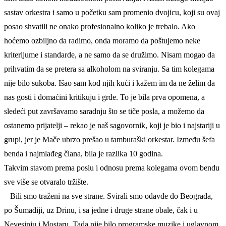
sastav orkestra i samo u početku sam promenio dvojicu, koji su ovaj
posao shvatili ne onako profesionalno koliko je trebalo. Ako
hoćemo ozbiljno da radimo, onda moramo da poštujemo neke
kriterijume i standarde, a ne samo da se družimo. Nisam mogao da
prihvatim da se pretera sa alkoholom na sviranju. Sa tim kolegama
nije bilo sukoba. Išao sam kod njih kući i kažem im da ne želim da
nas gosti i domaćini kritikuju i grde. To je bila prva opomena, a
sledeći put završavamo saradnju što se tiče posla, a možemo da
ostanemo prijatelji – rekao je naš sagovornik, koji je bio i najstariji u
grupi, jer je Mače ubrzo prešao u tamburaški orkestar. Između šefa
benda i najmlađeg člana, bila je razlika 10 godina.
Takvim stavom prema poslu i odnosu prema kolegama ovom bendu
sve više se otvaralo tržište.
– Bili smo traženi na sve strane. Svirali smo odavde do Beograda,
po Šumadiji, uz Drinu, i sa jedne i druge strane obale, čak i u
Nevesinju i Mostaru. Tada nije bilo programske muzike i uglavnom