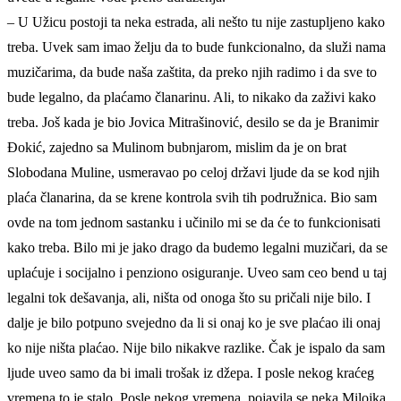
– U Užicu postoji ta neka estrada, ali nešto tu nije zastupljeno kako
treba. Uvek sam imao želju da to bude funkcionalno, da služi nama
muzičarima, da bude naša zaštita, da preko njih radimo i da sve to
bude legalno, da plaćamo članarinu. Ali, to nikako da zaživi kako
treba. Još kada je bio Jovica Mitrašinović, desilo se da je Branimir
Đokić, zajedno sa Mulinom bubnjarom, mislim da je on brat
Slobodana Muline, usmeravao po celoj državi ljude da se kod njih
plaća članarina, da se krene kontrola svih tih podružnica. Bio sam
ovde na tom jednom sastanku i učinilo mi se da će to funkcionisati
kako treba. Bilo mi je jako drago da budemo legalni muzičari, da se
uplaćuje i socijalno i penziono osiguranje. Uveo sam ceo bend u taj
legalni tok dešavanja, ali, ništa od onoga što su pričali nije bilo. I
dalje je bilo potpuno svejedno da li si onaj ko je sve plaćao ili onaj
ko nije ništa plaćao. Nije bilo nikakve razlike. Čak je ispalo da sam
ljude uveo samo da bi imali trošak iz džepa. I posle nekog kraćeg
vremena to je stalo. Posle nekog vremena, pojavila se neka Milojka,