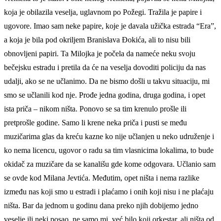
koja je obilazila veselja, uglavnom po Požegi. Tražila je papire i
ugovore. Imao sam neke papire, koje je davala užička estrada “Era”,
a koja je bila pod okriljem Branislava Đokića, ali to nisu bili
obnovljeni papiri. Ta Milojka je počela da nameće neku svoju
bečejsku estradu i pretila da će na veselja dovoditi policiju da nas
udalji, ako se ne učlanimo. Da ne bismo došli u takvu situaciju, mi
smo se učlanili kod nje. Prođe jedna godina, druga godina, i opet
ista priča – nikom ništa. Ponovo se sa tim krenulo prošle ili
pretprošle godine. Samo li krene neka priča i pusti se među
muzičarima glas da kreću kazne ko nije učlanjen u neko udruženje i
ko nema licencu, ugovor o radu sa tim vlasnicima lokalima, to bude
okidač za muzičare da se kanališu gde kome odgovara. Učlanio sam
se ovde kod Milana Jevtića. Međutim, opet ništa i nema razlike
između nas koji smo u estradi i plaćamo i onih koji nisu i ne plaćaju
ništa. Bar da jednom u godinu dana preko njih dobijemo jedno
veselje ili neki posao, ne samo mi, već bilo koji orkestar, ali ništa od