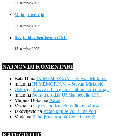
27. oktobar 2023.
Moja generacija
27. oktobar 2023.
Revija bluz bendova u GKC
15. oktobar 2023.
NAJNOVIJI KOMENTARI
Bata D.
na
IN MEMORIAM – Stevan Mirković
milan
na
IN MEMORIAM – Stevan Mirković
Uskrs
na
3 nove infekcije u Zlatiborskom okrugu
milan
na
Sutra u prodaji Užička nedelja 1031!
Mirjana Dokić
na
Kašalj
Vesna
na
U procepu između politike i virusa
Jakovljevic
na
Posao koji se voli ili ne voli
Vanja
na
Poboljšava raspoloženje i energiju
KATEGORIJE