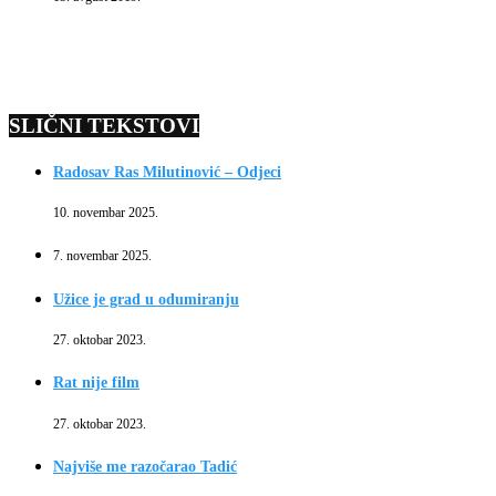
SLIČNI TEKSTOVI
Radosav Ras Milutinović – Odjeci
10. novembar 2025.
7. novembar 2025.
Užice je grad u odumiranju
27. oktobar 2023.
Rat nije film
27. oktobar 2023.
Najviše me razočarao Tadić