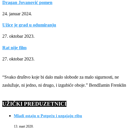
Dragan Jovanović pomen
24. januar 2024.
Užice je grad u odumiranju
27. oktobar 2023.
Rat nije film
27. oktobar 2023.
“Svako društvo koje bi dalo malo slobode za malo sigurnosti, ne
zaslužuje, ni jedno, ni drugo, i izgubiće oboje.” Bendžamin Frenklin
UŽIČKI PREDUZETNICI
Mladi ostaju u Potpeću i uzgajaju ribu
13. mart 2020.