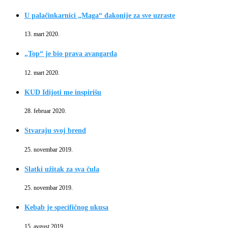
U palačinkarnici „Maga“ đakonije za sve uzraste
13. mart 2020.
„Top“ je bio prava avangarda
12. mart 2020.
KUD Idijoti me inspirišu
28. februar 2020.
Stvaraju svoj brend
25. novembar 2019.
Slatki užitak za sva čula
25. novembar 2019.
Kebab je specifičnog ukusa
15. avgust 2019.