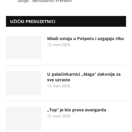
oboje.” Bendžamin Frenklin
UŽIČKI PREDUZETNICI
Mladi ostaju u Potpeću i uzgajaju ribu
13. mart 2020.
U palačinkarnici „Maga“ đakonije za
sve uzraste
13. mart 2020.
„Top“ je bio prava avangarda
12. mart 2020.