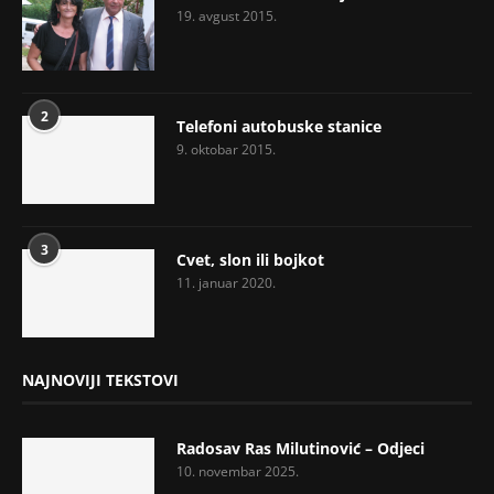
19. avgust 2015.
2
Telefoni autobuske stanice
9. oktobar 2015.
3
Cvet, slon ili bojkot
11. januar 2020.
NAJNOVIJI TEKSTOVI
Radosav Ras Milutinović – Odjeci
10. novembar 2025.