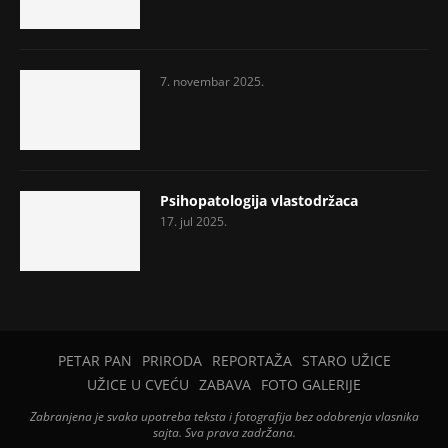
7. novembar 2025.
Psihopatologija vlastodržaca
17. jul 2025.
PETAR PAN
PRIRODA
REPORTAŽA
STARO UŽICE
UŽICE U CVEĆU
ZABAVA
FOTO GALERIJE
Zabranjena je svaka upotreba teksta i fotografija bez odobrenja vlasnika
sajta. Sva prava zadržana.