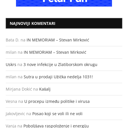
NAJNOVIJI KOMENTARI
Bata D.
na
IN MEMORIAM – Stevan Mirković
milan
na
IN MEMORIAM – Stevan Mirković
Uskrs
na
3 nove infekcije u Zlatiborskom okrugu
milan
na
Sutra u prodaji Užička nedelja 1031!
Mirjana Dokić
na
Kašalj
Vesna
na
U procepu između politike i virusa
Jakovljevic
na
Posao koji se voli ili ne voli
Vanja
na
Poboljšava raspoloženje i energiju