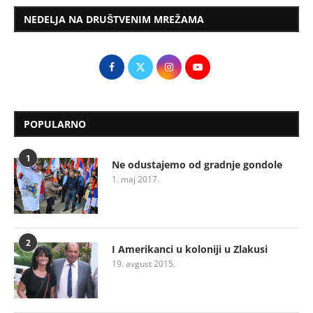
NEDELJA NA DRUŠTVENIM MREŽAMA
POPULARNO
1
Ne odustajemo od gradnje gondole
1. maj 2017.
2
I Amerikanci u koloniji u Zlakusi
19. avgust 2015.