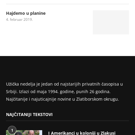
Hajdemo u planine
4. februar 2019.
Užička nedelja je jedan od najstarijih privatnih časopisa u
Srbiji. Izlazi od maja 1994. godine, punih 26 godina.
Najčitanije i najuticajnije novine u Zlatiborskom okrugu.
NAJČITANIJI TEKSTOVI
1
I Amerikanci u koloniji u Zlakusi