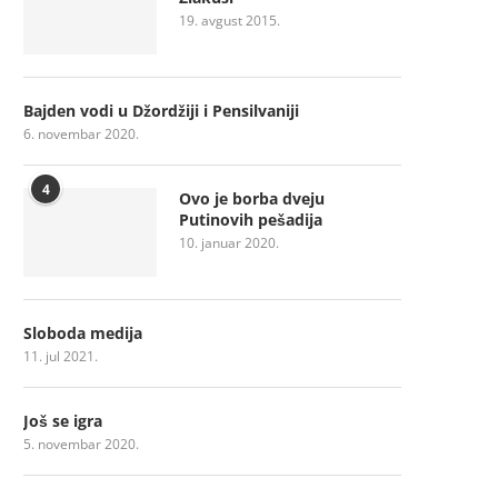
19. avgust 2015.
Bajden vodi u Džordžiji i Pensilvaniji
6. novembar 2020.
4
Ovo je borba dveju
Putinovih pešadija
10. januar 2020.
Sloboda medija
11. jul 2021.
Još se igra
5. novembar 2020.