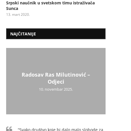
Srpski naučnik u svetskom timu istraživača
Sunca
13. mart 2020.
NAJČITANIJE
Radosav Ras Milutinović –
Mil
Psiho
Užic
Uži
Dr
Mi
Odjeci
10. novembar 2025.
“Svako društvo koje bi dalo malo slobode za