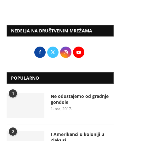
NEDELJA NA DRUŠTVENIM MREŽAMA
POPULARNO
1
Ne odustajemo od gradnje
gondole
1. maj 2017.
2
I Amerikanci u koloniji u
Zlakusi