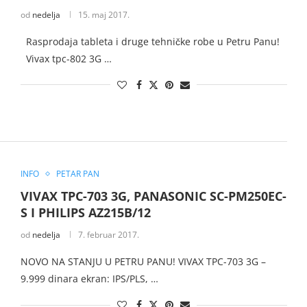
od
nedelja
15. maj 2017.
Rasprodaja tableta i druge tehničke robe u Petru Panu!
Vivax tpc-802 3G …
INFO
PETAR PAN
VIVAX TPC-703 3G, PANASONIC SC-PM250EC-
S I PHILIPS AZ215B/12
od
nedelja
7. februar 2017.
NOVO NA STANJU U PETRU PANU! VIVAX TPC-703 3G –
9.999 dinara ekran: IPS/PLS, …