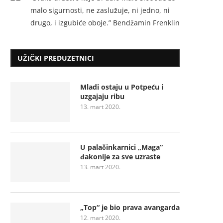
malo sigurnosti, ne zaslužuje, ni jedno, ni
drugo, i izgubiće oboje.” Bendžamin Frenklin
UŽIČKI PREDUZETNICI
Mladi ostaju u Potpeću i
uzgajaju ribu
13. mart 2020.
U palačinkarnici „Maga“
đakonije za sve uzraste
13. mart 2020.
„Top“ je bio prava avangarda
12. mart 2020.