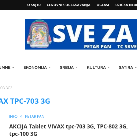
O SAJTU
CENOVNIK OGLAŠAVANJA
OGLASI
UŽIČKA NED
MEN
UMNE
EKONOMIJA
SRBIJA
KULTURA
SATIRA
703 3G"
AX TPC-703 3G
INFO
PETAR PAN
AKCIJA Tablet VIVAX tpc-703 3G, TPC-802 3G,
tpc-100 3G