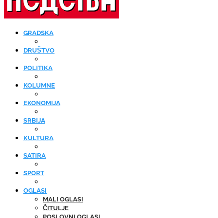
GRADSKA
DRUŠTVO
POLITIKA
KOLUMNE
EKONOMIJA
SRBIJA
KULTURA
SATIRA
SPORT
OGLASI
MALI OGLASI
ČITULJE
POSLOVNI OGLASI