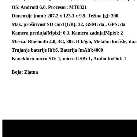
OS: Android 6.0,
Procesor: MT8321
Dimenzije [mm]: 207.2 x 123.3 x 9.5,
Težina [g]: 390
Max. proširivost SD card [GB]: 32,
GSM: da , GPS: da
Kamera prednja[Mpix]: 0,3,
Kamera zadnja[Mpix]: 2
Mreža: Bluetooth 4.0, 3G, 802.11 b/g/n,
Metalno kučište, du
Trajanje baterije [h]:6,
Baterija [mAh]:4000
Konektori:
micro SD: 1,
micro USB: 1,
Audio In/Out: 1
Boja: Zlatna