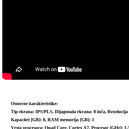
Osnovne karakteristike:
Tip ekrana: IPS/PLS, Dijagonala ekrana: 8 inča, Rezolucij
Kapacitet [GB]: 8,
RAM memorija [GB]: 1
Vrsta procesora: Quad Core, Cortex A7, Procesor [GHz]: 