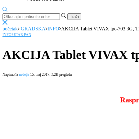
Traži
početak
GRADSKA
INFO
AKCIJA Tablet VIVAX tpc-703 3G, T
INFO
PETAR PAN
AKCIJA Tablet VIVAX tp
Napisao/la
nedelja
15. maj 2017.
1,2K
pregleda
Raspr