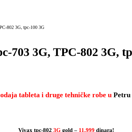
PC-802 3G, tpc-100 3G
c-703 3G, TPC-802 3G, tp
odaja tableta i druge tehničke robe u
Petru
Vivax tpc-802
3G
gold –
11.999
dinara!