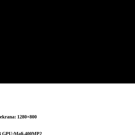
a ekrana: 1280×800
1,3 GPU:Mali-400MP2