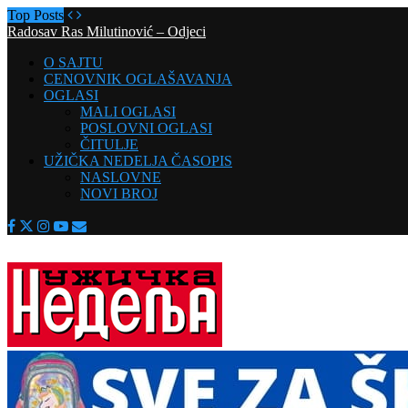
Top Posts
Radosav Ras Milutinović – Odjeci
O SAJTU
CENOVNIK OGLAŠAVANJA
OGLASI
MALI OGLASI
POSLOVNI OGLASI
ČITULJE
UŽIČKA NEDELJA ČASOPIS
NASLOVNE
NOVI BROJ