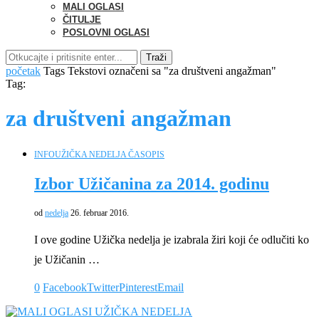
MALI OGLASI
ČITULJE
POSLOVNI OGLASI
Traži
početak
Tags
Tekstovi označeni sa "za društveni angažman"
Tag:
za društveni angažman
INFO
UŽIČKA NEDELJA ČASOPIS
Izbor Užičanina za 2014. godinu
od
nedelja
26. februar 2016.
I ove godine Užička nedelja je izabrala žiri koji će odlučiti ko
je Užičanin …
0
Facebook
Twitter
Pinterest
Email