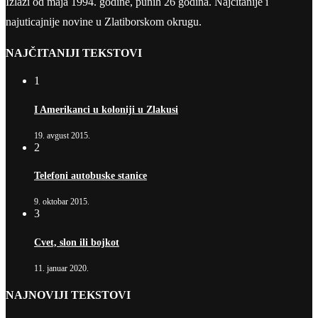
Izlazi od maja 1994. godine, punih 26 godina. Najčitanije i
najuticajnije novine u Zlatiborskom okrugu.
NAJČITANIJI TEKSTOVI
1
I Amerikanci u koloniji u Zlakusi
19. avgust 2015.
2
Telefoni autobuske stanice
9. oktobar 2015.
3
Cvet, slon ili bojkot
11. januar 2020.
NAJNOVIJI TEKSTOVI