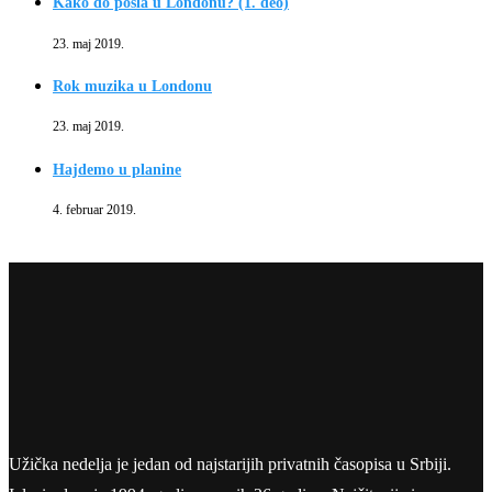
Kako do posla u Londonu? (1. deo)
23. maj 2019.
Rok muzika u Londonu
23. maj 2019.
Hajdemo u planine
4. februar 2019.
Užička nedelja je jedan od najstarijih privatnih časopisa u Srbiji.