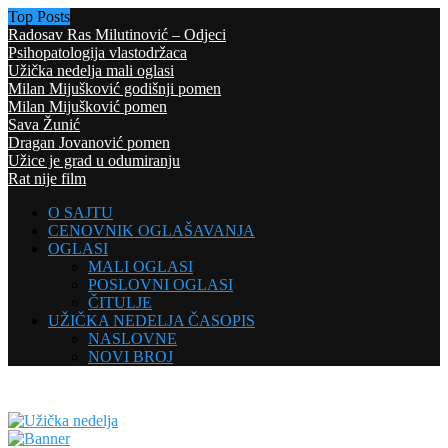
Top Posts
Radosav Ras Milutinović – Odjeci
Psihopatologija vlastodržaca
Užička nedelja mali oglasi
Milan Mijušković godišnji pomen
Milan Mijušković pomen
Sava Žunić
Dragan Jovanović pomen
Užice je grad u odumiranju
Rat nije film
O SAJTU
CENOVNIK OGLAŠAVANJA
OGLASI
MALI OGLASI
POSLOVNI OGLASI
ČITULJE
UŽIČKA NEDELJA ČASOPIS
NASLOVNE
NOVI BROJ