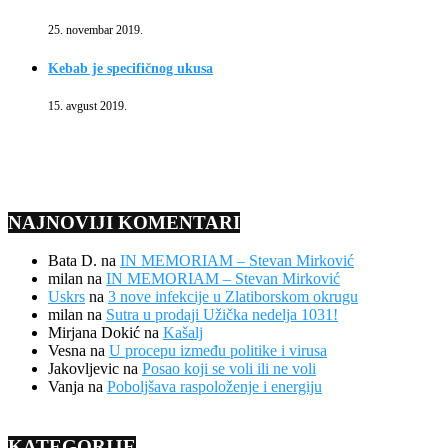
25. novembar 2019.
Kebab je specifičnog ukusa
15. avgust 2019.
NAJNOVIJI KOMENTARI
Bata D.
na
IN MEMORIAM – Stevan Mirković
milan
na
IN MEMORIAM – Stevan Mirković
Uskrs
na
3 nove infekcije u Zlatiborskom okrugu
milan
na
Sutra u prodaji Užička nedelja 1031!
Mirjana Dokić
na
Kašalj
Vesna
na
U procepu između politike i virusa
Jakovljevic
na
Posao koji se voli ili ne voli
Vanja
na
Poboljšava raspoloženje i energiju
KATEGORIJE