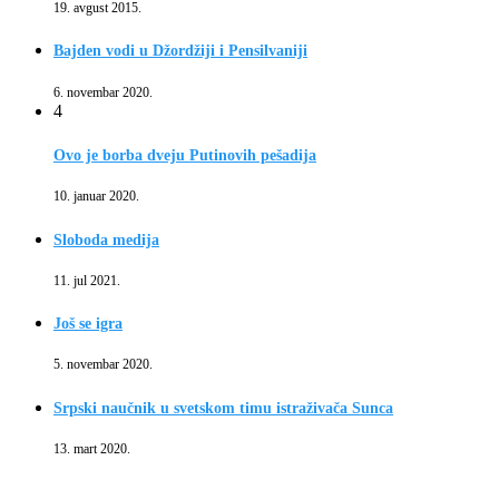
19. avgust 2015.
Bajden vodi u Džordžiji i Pensilvaniji
6. novembar 2020.
4
Ovo je borba dveju Putinovih pešadija
10. januar 2020.
Sloboda medija
11. jul 2021.
Još se igra
5. novembar 2020.
Srpski naučnik u svetskom timu istraživača Sunca
13. mart 2020.