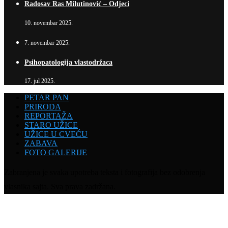
Radosav Ras Milutinović – Odjeci
10. novembar 2025.
7. novembar 2025.
Psihopatologija vlastodržaca
17. jul 2025.
PETAR PAN
PRIRODA
REPORTAŽA
STARO UŽICE
UŽICE U CVEĆU
ZABAVA
FOTO GALERIJE
Zabranjena je svaka upotreba teksta i fotografija bez odobrenja
vlasnika sajta. Sva prava zadržana.