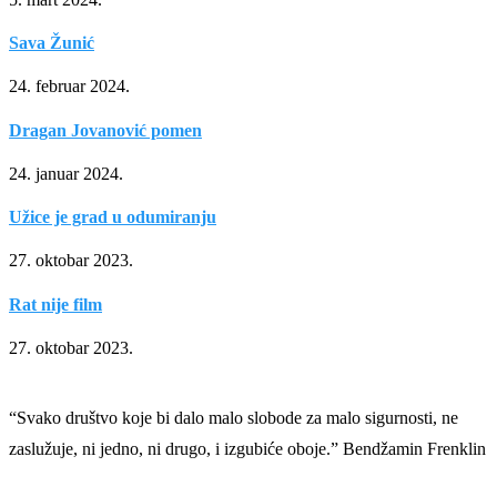
Sava Žunić
24. februar 2024.
Dragan Jovanović pomen
24. januar 2024.
Užice je grad u odumiranju
27. oktobar 2023.
Rat nije film
27. oktobar 2023.
“Svako društvo koje bi dalo malo slobode za malo sigurnosti, ne
zaslužuje, ni jedno, ni drugo, i izgubiće oboje.” Bendžamin Frenklin