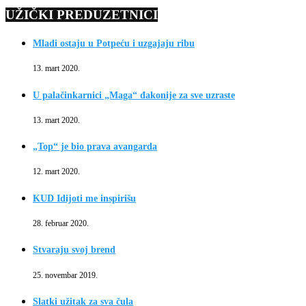
UŽIČKI PREDUZETNICI
Mladi ostaju u Potpeću i uzgajaju ribu
13. mart 2020.
U palačinkarnici „Maga“ đakonije za sve uzraste
13. mart 2020.
„Top“ je bio prava avangarda
12. mart 2020.
KUD Idijoti me inspirišu
28. februar 2020.
Stvaraju svoj brend
25. novembar 2019.
Slatki užitak za sva čula