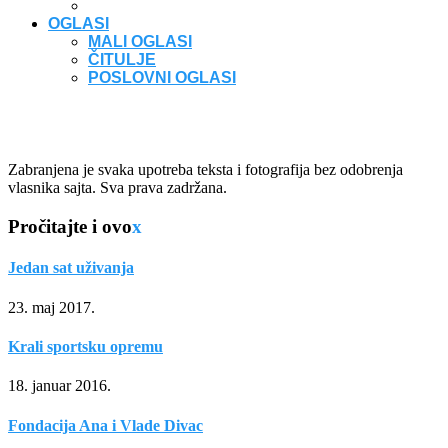
OGLASI
MALI OGLASI
ČITULJE
POSLOVNI OGLASI
Zabranjena je svaka upotreba teksta i fotografija bez odobrenja
vlasnika sajta. Sva prava zadržana.
Pročitajte i ovo
x
Jedan sat uživanja
23. maj 2017.
Krali sportsku opremu
18. januar 2016.
Fondacija Ana i Vlade Divac