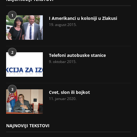
1
I Amerikanci u koloniji u Zlakusi
19. avgust 2015.
2
Telefoni autobuske stanice
9. oktobar 2015.
3
Cvet, slon ili bojkot
11. januar 2020.
NAJNOVIJI TEKSTOVI