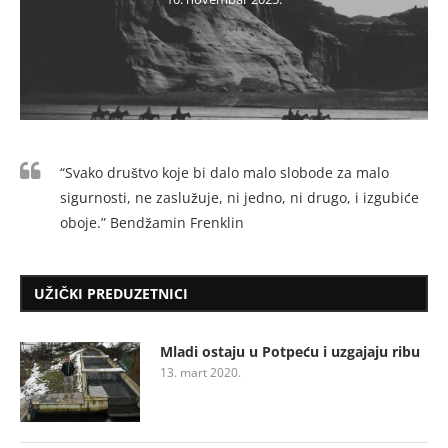
“Svako društvo koje bi dalo malo slobode za malo
sigurnosti, ne zaslužuje, ni jedno, ni drugo, i izgubiće
oboje.” Bendžamin Frenklin
UŽIČKI PREDUZETNICI
Mladi ostaju u Potpeću i uzgajaju ribu
13. mart 2020.