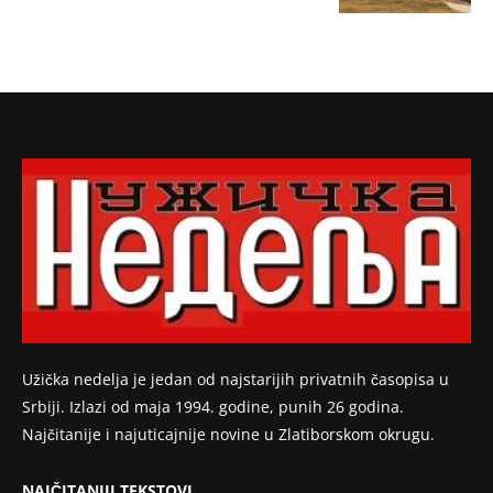
Užička nedelja je jedan od najstarijih privatnih časopisa u
Srbiji. Izlazi od maja 1994. godine, punih 26 godina.
Najčitanije i najuticajnije novine u Zlatiborskom okrugu.
NAJČITANIJI TEKSTOVI