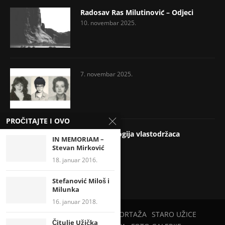
Radosav Ras Milutinović – Odjeci
10. novembar 2025.
7. novembar 2025.
PROČITAJTE I OVO
Psihopatologija vlastodržaca
IN MEMORIAM –
17. jul 2025.
Stevan Mirković
18. januar 2016.
Stefanović Miloš i
Milunka
16. januar 2018.
PETAR PAN
PRIRODA
REPORTAŽA
STARO UŽICE
Čitulje Užička