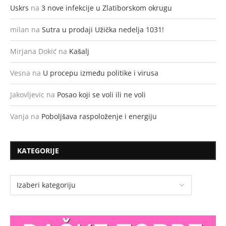
Uskrs
na
3 nove infekcije u Zlatiborskom okrugu
milan
na
Sutra u prodaji Užička nedelja 1031!
Mirjana Dokić
na
Kašalj
Vesna
na
U procepu između politike i virusa
Jakovljevic
na
Posao koji se voli ili ne voli
Vanja
na
Poboljšava raspoloženje i energiju
KATEGORIJE