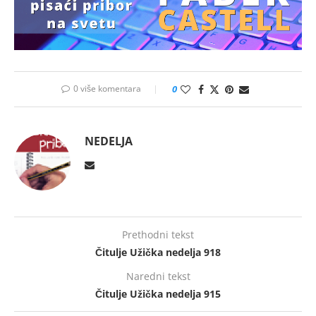
0 više komentara
0
NEDELJA
Prethodni tekst
Čitulje Užička nedelja 918
Naredni tekst
Čitulje Užička nedelja 915