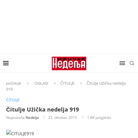
početak
OGLASI
ČITULJE
Čitulje Užička nedelja
919
ČITULJE
Čitulje Užička nedelja 919
Napisao/la
Nedelja
23. oktobar 2015.
1,8K
pregleda