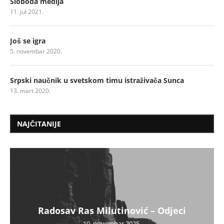
Sloboda medija
11. jul 2021.
Još se igra
5. novembar 2020.
Srpski naučnik u svetskom timu istraživača Sunca
13. mart 2020.
NAJČITANIJE
Radosav Ras Milutinović – Odjeci
10. novembar 2025.