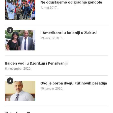
Ne odustajemo od gradnje gondole
1. maj 2017.
2
I Amerikanci u koloniji u Zlakusi
19. avgust 2015.
Bajden vodi u Džordžiji i Pensilvaniji
6. novembar 2020.
4
Ovo je borba dveju Putinovih pešadija
10. januar 2020.