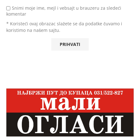
Snimi moje ime, mejl i vebsajt u brauzeru za sledeći
komentar
* Koristeći ovaj obrazac slažete se da podatke čuvamo i
koristimo na našem sajtu.