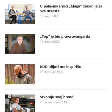
U palačinkarnici „Maga“ đakonije za
sve uzraste
13. mart 2020.
„Top“ je bio prava avangarda
12. mart 2020.
KUD Idijoti me inspirišu
28. februar 2020.
Stvaraju svoj brend
25. novembar 2019.