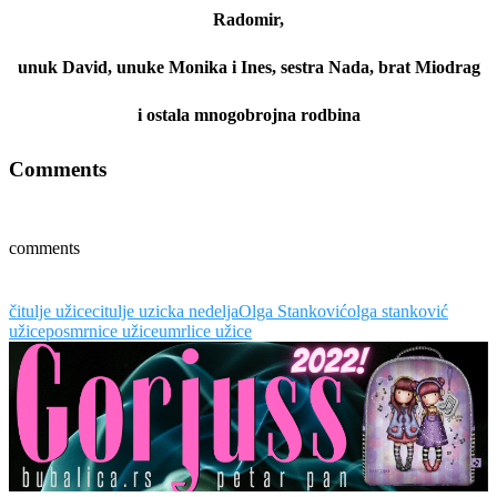
Radomir,
unuk David, unuke Monika i Ines, sestra Nada, brat
Miodrag
i ostala mnogobrojna rodbina
Comments
comments
čitulje užice
citulje uzicka nedelja
Olga Stanković
olga stanković
užice
posmrnice užice
umrlice užice