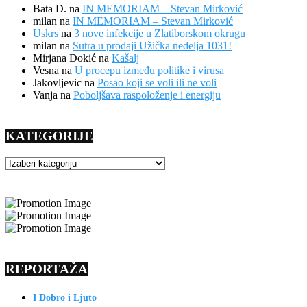
Bata D.
na
IN MEMORIAM – Stevan Mirković
milan
na
IN MEMORIAM – Stevan Mirković
Uskrs
na
3 nove infekcije u Zlatiborskom okrugu
milan
na
Sutra u prodaji Užička nedelja 1031!
Mirjana Dokić
na
Kašalj
Vesna
na
U procepu između politike i virusa
Jakovljevic
na
Posao koji se voli ili ne voli
Vanja
na
Poboljšava raspoloženje i energiju
KATEGORIJE
KATEGORIJE
REPORTAŽA
I Dobro i Ljuto