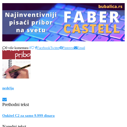
0 više komentara
0
Facebook
Twitter
Pinterest
Email
nedelja
Prethodni tekst
Oukitel C2 za samo 9.999 dinara
Naredni tekst