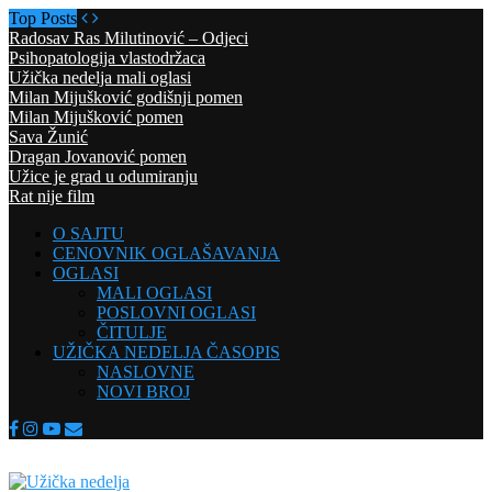
Top Posts
Radosav Ras Milutinović – Odjeci
Psihopatologija vlastodržaca
Užička nedelja mali oglasi
Milan Mijušković godišnji pomen
Milan Mijušković pomen
Sava Žunić
Dragan Jovanović pomen
Užice je grad u odumiranju
Rat nije film
O SAJTU
CENOVNIK OGLAŠAVANJA
OGLASI
MALI OGLASI
POSLOVNI OGLASI
ČITULJE
UŽIČKA NEDELJA ČASOPIS
NASLOVNE
NOVI BROJ