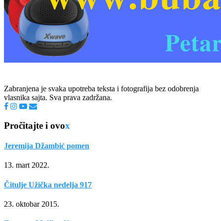
Zabranjena je svaka upotreba teksta i fotografija bez odobrenja
vlasnika sajta. Sva prava zadržana.
Pročitajte i ovo
x
Jeremija Džambić pomen
13. mart 2022.
Čitulje Užička nedelja 917
23. oktobar 2015.