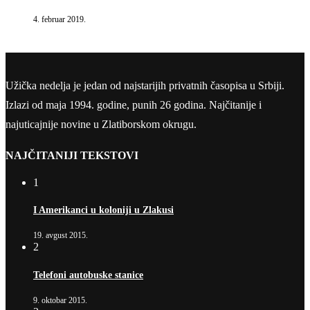
4. februar 2019.
Užička nedelja je jedan od najstarijih privatnih časopisa u Srbiji.
Izlazi od maja 1994. godine, punih 26 godina. Najčitanije i
najuticajnije novine u Zlatiborskom okrugu.
NAJČITANIJI TEKSTOVI
1
I Amerikanci u koloniji u Zlakusi
19. avgust 2015.
2
Telefoni autobuske stanice
9. oktobar 2015.