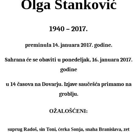
Olga Stanković
1940 – 2017.
preminula 14. januara 2017. godine.
Sahrana će se obaviti u ponedeljak, 16. januara 2017.
godine
u 14 časova na Dovarju. Izjave saučešća primamo na
groblju.
OŽALOŠĆEN
I
:
suprug Radoš, sin Toni, ćerka Sonja,
snaha
Branislava, zet