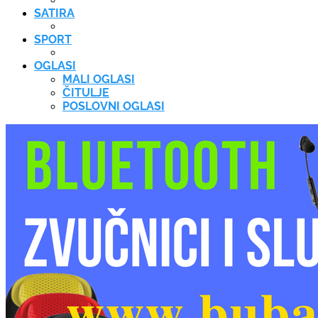
SATIRA
SPORT
OGLASI
MALI OGLASI
ČITULJE
POSLOVNI OGLASI