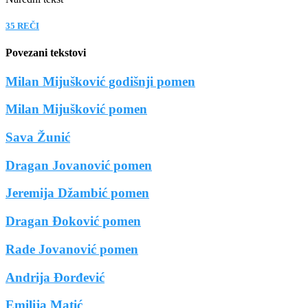
35 REČI
Povezani tekstovi
Milan Mijušković godišnji pomen
Milan Mijušković pomen
Sava Žunić
Dragan Jovanović pomen
Jeremija Džambić pomen
Dragan Đoković pomen
Rade Jovanović pomen
Andrija Đorđević
Emilija Matić