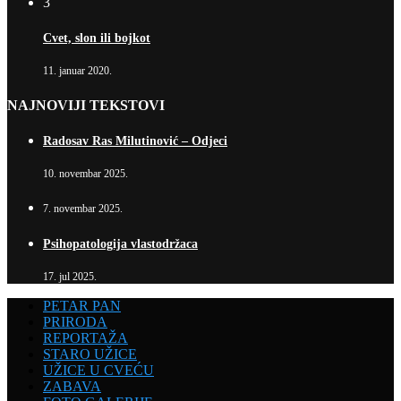
3
Cvet, slon ili bojkot
11. januar 2020.
NAJNOVIJI TEKSTOVI
Radosav Ras Milutinović – Odjeci
10. novembar 2025.
7. novembar 2025.
Psihopatologija vlastodržaca
17. jul 2025.
PETAR PAN
PRIRODA
REPORTAŽA
STARO UŽICE
UŽICE U CVEĆU
ZABAVA