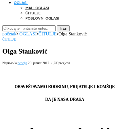
OGLASI
MALI OGLASI
ČITULJE
POSLOVNI OGLASI
Traži
početak
OGLASI
ČITULJE
Olga Stanković
ČITULJE
Olga Stanković
Napisao/la
nedelja
20. januar 2017.
1,7K
pregleda
OBAVEŠTAVAMO RODBINU, PRIJATELJE I KOMŠIJE
DA
JE
NAŠA DRAGA