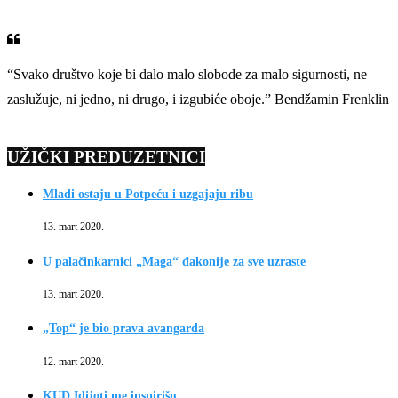
“Svako društvo koje bi dalo malo slobode za malo sigurnosti, ne
zaslužuje, ni jedno, ni drugo, i izgubiće oboje.” Bendžamin Frenklin
UŽIČKI PREDUZETNICI
Mladi ostaju u Potpeću i uzgajaju ribu
13. mart 2020.
U palačinkarnici „Maga“ đakonije za sve uzraste
13. mart 2020.
„Top“ je bio prava avangarda
12. mart 2020.
KUD Idijoti me inspirišu