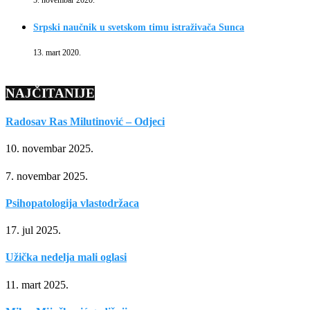
5. novembar 2020.
Srpski naučnik u svetskom timu istraživača Sunca
13. mart 2020.
NAJČITANIJE
Radosav Ras Milutinović – Odjeci
10. novembar 2025.
7. novembar 2025.
Psihopatologija vlastodržaca
17. jul 2025.
Užička nedelja mali oglasi
11. mart 2025.