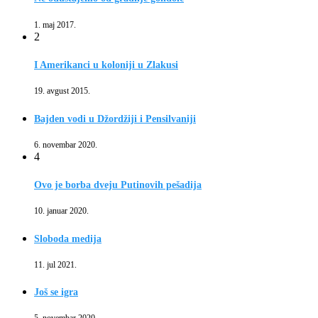
1. maj 2017.
2
I Amerikanci u koloniji u Zlakusi
19. avgust 2015.
Bajden vodi u Džordžiji i Pensilvaniji
6. novembar 2020.
4
Ovo je borba dveju Putinovih pešadija
10. januar 2020.
Sloboda medija
11. jul 2021.
Još se igra