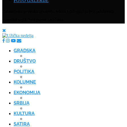
FOTO GALERIJE
Zabranjena je svaka upotreba teksta i fotografija bez odobrenja
vlasnika sajta. Sva prava zadržana.
GRADSKA
DRUŠTVO
POLITIKA
KOLUMNE
EKONOMIJA
SRBIJA
KULTURA
SATIRA