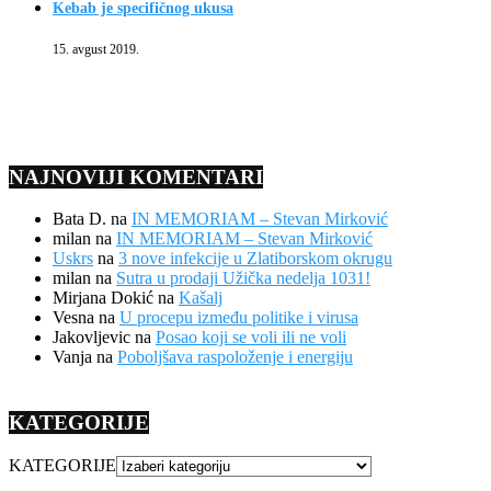
Kebab je specifičnog ukusa
15. avgust 2019.
NAJNOVIJI KOMENTARI
Bata D.
na
IN MEMORIAM – Stevan Mirković
milan
na
IN MEMORIAM – Stevan Mirković
Uskrs
na
3 nove infekcije u Zlatiborskom okrugu
milan
na
Sutra u prodaji Užička nedelja 1031!
Mirjana Dokić
na
Kašalj
Vesna
na
U procepu između politike i virusa
Jakovljevic
na
Posao koji se voli ili ne voli
Vanja
na
Poboljšava raspoloženje i energiju
KATEGORIJE
KATEGORIJE