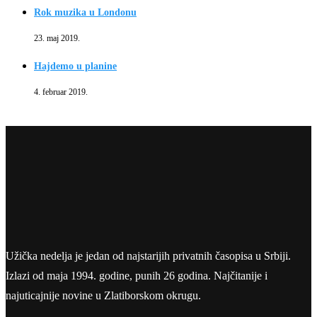
Rok muzika u Londonu
23. maj 2019.
Hajdemo u planine
4. februar 2019.
Užička nedelja je jedan od najstarijih privatnih časopisa u Srbiji.
Izlazi od maja 1994. godine, punih 26 godina. Najčitanije i
najuticajnije novine u Zlatiborskom okrugu.