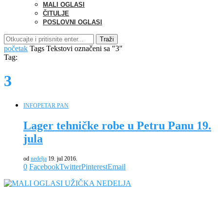
MALI OGLASI
ČITULJE
POSLOVNI OGLASI
Traži
početak
Tags
Tekstovi označeni sa "3"
Tag:
3
INFO
PETAR PAN
Lager tehničke robe u Petru Panu 19.
jula
od
nedelja
19. jul 2016.
0
Facebook
Twitter
Pinterest
Email