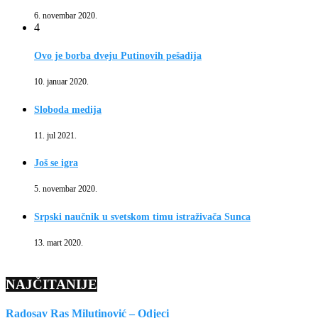
6. novembar 2020.
4
Ovo je borba dveju Putinovih pešadija
10. januar 2020.
Sloboda medija
11. jul 2021.
Još se igra
5. novembar 2020.
Srpski naučnik u svetskom timu istraživača Sunca
13. mart 2020.
NAJČITANIJE
Radosav Ras Milutinović – Odjeci