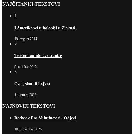
NAJČITANIJI TEKSTOVI
1
I Amerikanci u koloniji u Zlakusi
19. avgust 2015.
2
Telefoni autobuske stanice
9. oktobar 2015.
3
Cvet, slon ili bojkot
11. januar 2020.
NAJNOVIJI TEKSTOVI
Radosav Ras Milutinović – Odjeci
10. novembar 2025.