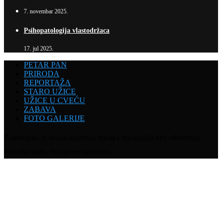
7. novembar 2025.
Psihopatologija vlastodržaca
17. jul 2025.
PETAR PAN
PRIRODA
REPORTAŽA
STARO UŽICE
UŽICE U CVEĆU
ZABAVA
FOTO GALERIJE
Zabranjena je svaka upotreba teksta i fotografija bez odobrenja
vlasnika sajta. Sva prava zadržana.