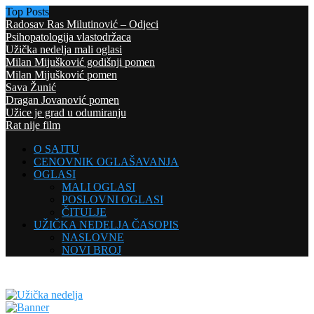
Top Posts
Radosav Ras Milutinović – Odjeci
Psihopatologija vlastodržaca
Užička nedelja mali oglasi
Milan Mijušković godišnji pomen
Milan Mijušković pomen
Sava Žunić
Dragan Jovanović pomen
Užice je grad u odumiranju
Rat nije film
O SAJTU
CENOVNIK OGLAŠAVANJA
OGLASI
MALI OGLASI
POSLOVNI OGLASI
ČITULJE
UŽIČKA NEDELJA ČASOPIS
NASLOVNE
NOVI BROJ