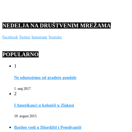
NEDELJA NA DRUŠTVENIM MREŽAMA
Facebook
Twitter
Instagram
Youtube
POPULARNO
1
Ne odustajemo od gradnje gondole
1. maj 2017.
2
I Amerikanci u koloniji u Zlakusi
19. avgust 2015.
Bajden vodi u Džordžiji i Pensilvaniji