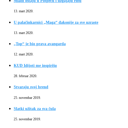
Mladi ostaju u Potpeću i uzgajaju ribu
13. mart 2020.
U palačinkarnici „Maga“ đakonije za sve uzraste
13. mart 2020.
„Top“ je bio prava avangarda
12. mart 2020.
KUD Idijoti me inspirišu
28. februar 2020.
Stvaraju svoj brend
25. novembar 2019.
Slatki užitak za sva čula
25. novembar 2019.