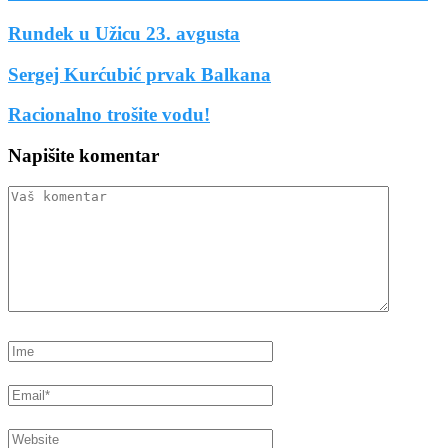
Rundek u Užicu 23. avgusta
Sergej Kurćubić prvak Balkana
Racionalno trošite vodu!
Napišite komentar