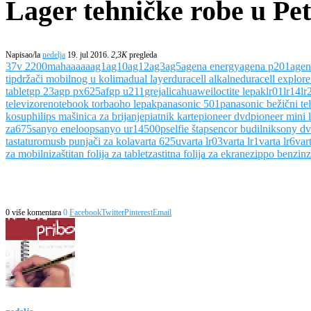
Lager tehničke robe u Pet
Napisao/la
nedelja
19. jul 2016.
2,3K
pregleda
3
7v 2200mah
aa
aaa
ag1
ag10
ag12
ag3
ag5
agena energy
agena p201
agen
tip
držači mobilnog u kolima
dual layer
duracell alkalne
duracell explore
tablet
gp 23a
gp px625af
gp u211
grejalica
huawei
loctite lepak
lr01
lr14
lr
televizore
notebook torba
oho lepak
panasonic 501
panasonic bežični te
kosu
philips mašinica za brijanje
piatnik karte
pioneer dvd
pioneer mini l
za675
sanyo eneloop
sanyo ur14500p
selfie štap
sencor budilnik
sony d
tastaturom
usb punjači za kola
varta 625u
varta lr03
varta lr1
varta lr6
var
za mobilni
zaštitan folija za tablet
zastitna folija za ekrane
zippo benzin
z
0 više komentara
0
Facebook
Twitter
Pinterest
Email