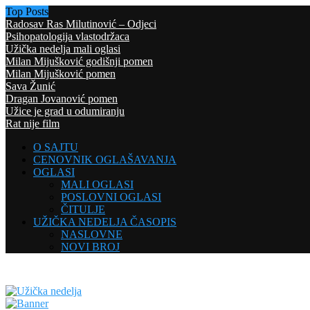
Top Posts
Radosav Ras Milutinović – Odjeci
Psihopatologija vlastodržaca
Užička nedelja mali oglasi
Milan Mijušković godišnji pomen
Milan Mijušković pomen
Sava Žunić
Dragan Jovanović pomen
Užice je grad u odumiranju
Rat nije film
O SAJTU
CENOVNIK OGLAŠAVANJA
OGLASI
MALI OGLASI
POSLOVNI OGLASI
ČITULJE
UŽIČKA NEDELJA ČASOPIS
NASLOVNE
NOVI BROJ