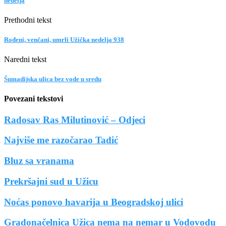
nedelja
Prethodni tekst
Rođeni, venčani, umrli Užička nedelja 938
Naredni tekst
Šumadijska ulica bez vode u sredu
Povezani tekstovi
Radosav Ras Milutinović – Odjeci
Najviše me razočarao Tadić
Bluz sa vranama
Prekršajni sud u Užicu
Noćas ponovo havarija u Beogradskoj ulici
Gradonačelnica Užica nema na nemar u Vodovodu