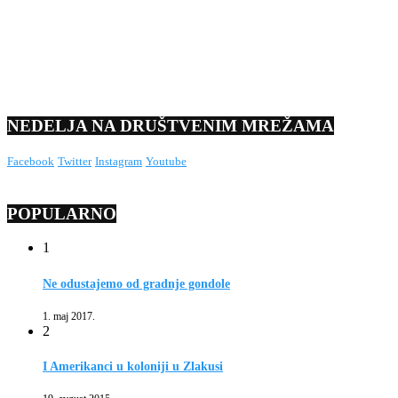
NEDELJA NA DRUŠTVENIM MREŽAMA
Facebook
Twitter
Instagram
Youtube
POPULARNO
1
Ne odustajemo od gradnje gondole
1. maj 2017.
2
I Amerikanci u koloniji u Zlakusi