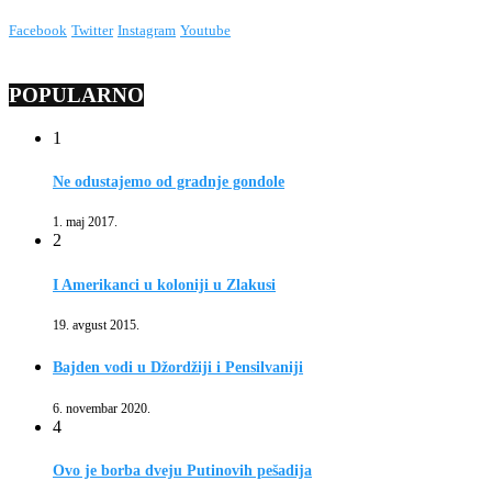
Facebook
Twitter
Instagram
Youtube
POPULARNO
1
Ne odustajemo od gradnje gondole
1. maj 2017.
2
I Amerikanci u koloniji u Zlakusi
19. avgust 2015.
Bajden vodi u Džordžiji i Pensilvaniji
6. novembar 2020.
4
Ovo je borba dveju Putinovih pešadija