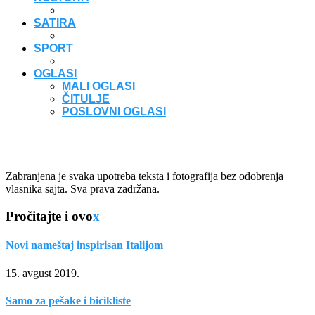
SATIRA
SPORT
OGLASI
MALI OGLASI
ČITULJE
POSLOVNI OGLASI
Zabranjena je svaka upotreba teksta i fotografija bez odobrenja
vlasnika sajta. Sva prava zadržana.
Pročitajte i ovo
x
Novi nameštaj inspirisan Italijom
15. avgust 2019.
Samo za pešake i bicikliste