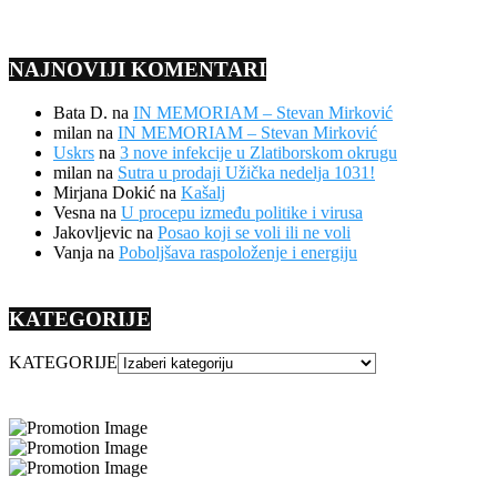
NAJNOVIJI KOMENTARI
Bata D.
na
IN MEMORIAM – Stevan Mirković
milan
na
IN MEMORIAM – Stevan Mirković
Uskrs
na
3 nove infekcije u Zlatiborskom okrugu
milan
na
Sutra u prodaji Užička nedelja 1031!
Mirjana Dokić
na
Kašalj
Vesna
na
U procepu između politike i virusa
Jakovljevic
na
Posao koji se voli ili ne voli
Vanja
na
Poboljšava raspoloženje i energiju
KATEGORIJE
KATEGORIJE