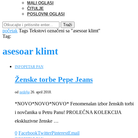
MALI OGLASI
ČITULJE
POSLOVNI OGLASI
Traži
početak
Tags
Tekstovi označeni sa "asesoar klimt"
Tag:
asesoar klimt
INFO
PETAR PAN
Ženske torbe Pepe Jeans
od
nedelja
26. april 2018.
*NOVO*NOVO*NOVO* Fenomenalan izbor ženskih torbi
i novčanika u Petru Panu! PROLEĆNA KOLEKCIJA
ekskluzivne ženske …
0
Facebook
Twitter
Pinterest
Email