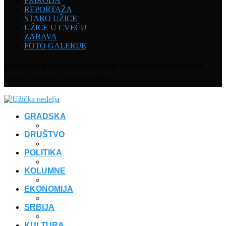
PRIRODA
REPORTAŽA
STARO UŽICE
UŽICE U CVEĆU
ZABAVA
FOTO GALERIJE
Zabranjena je svaka upotreba teksta i fotografija bez odobrenja
vlasnika sajta. Sva prava zadržana.
GRADSKA
DRUŠTVO
POLITIKA
KOLUMNE
EKONOMIJA
SRBIJA
KULTURA