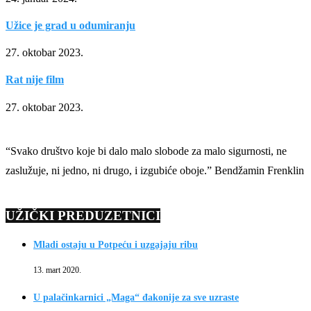
Užice je grad u odumiranju
27. oktobar 2023.
Rat nije film
27. oktobar 2023.
“Svako društvo koje bi dalo malo slobode za malo sigurnosti, ne
zaslužuje, ni jedno, ni drugo, i izgubiće oboje.” Bendžamin Frenklin
UŽIČKI PREDUZETNICI
Mladi ostaju u Potpeću i uzgajaju ribu
13. mart 2020.
U palačinkarnici „Maga“ đakonije za sve uzraste