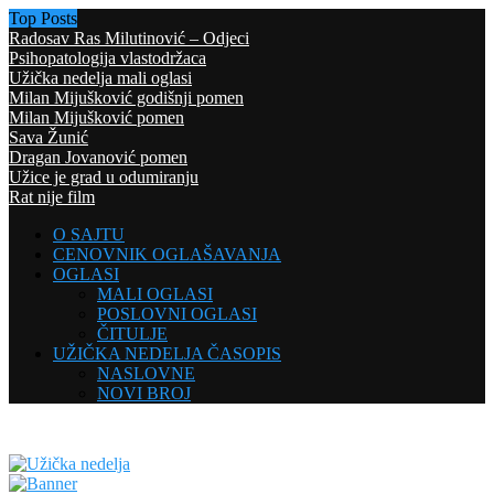
Top Posts
Radosav Ras Milutinović – Odjeci
Psihopatologija vlastodržaca
Užička nedelja mali oglasi
Milan Mijušković godišnji pomen
Milan Mijušković pomen
Sava Žunić
Dragan Jovanović pomen
Užice je grad u odumiranju
Rat nije film
O SAJTU
CENOVNIK OGLAŠAVANJA
OGLASI
MALI OGLASI
POSLOVNI OGLASI
ČITULJE
UŽIČKA NEDELJA ČASOPIS
NASLOVNE
NOVI BROJ