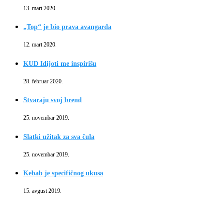
13. mart 2020.
„Top“ je bio prava avangarda
12. mart 2020.
KUD Idijoti me inspirišu
28. februar 2020.
Stvaraju svoj brend
25. novembar 2019.
Slatki užitak za sva čula
25. novembar 2019.
Kebab je specifičnog ukusa
15. avgust 2019.