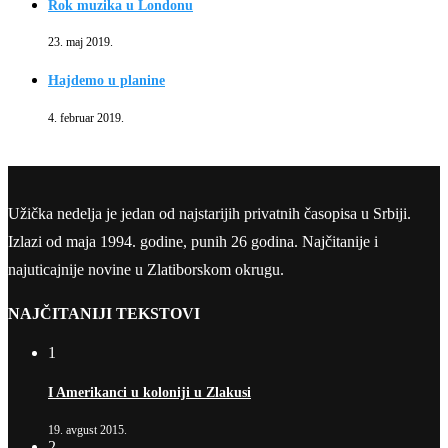
Rok muzika u Londonu
23. maj 2019.
Hajdemo u planine
4. februar 2019.
Užička nedelja je jedan od najstarijih privatnih časopisa u Srbiji.
Izlazi od maja 1994. godine, punih 26 godina. Najčitanije i
najuticajnije novine u Zlatiborskom okrugu.
NAJČITANIJI TEKSTOVI
1
I Amerikanci u koloniji u Zlakusi
19. avgust 2015.
2