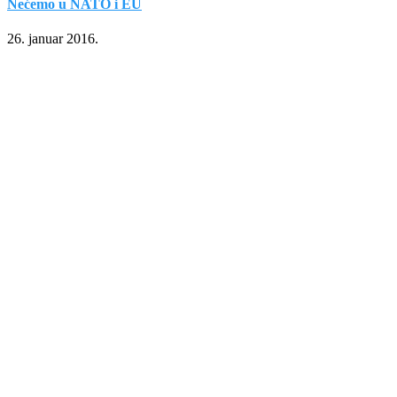
Nećemo u NATO i EU
26. januar 2016.