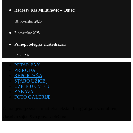
Radosav Ras Milutinović – Odjeci
10. novembar 2025.
7. novembar 2025.
Psihopatologija vlastodržaca
17. jul 2025.
PETAR PAN
PRIRODA
REPORTAŽA
STARO UŽICE
UŽICE U CVEĆU
ZABAVA
FOTO GALERIJE
Zabranjena je svaka upotreba teksta i fotografija bez odobrenja
vlasnika sajta. Sva prava zadržana.