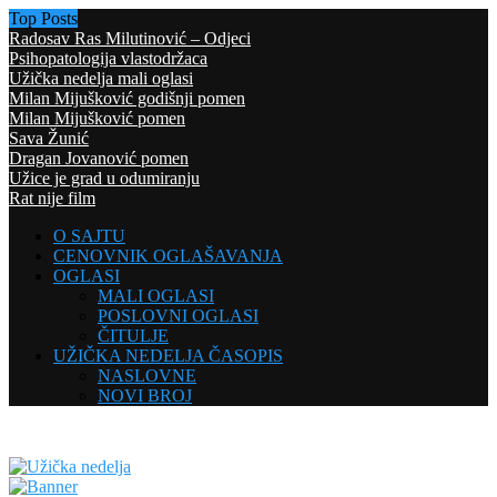
Top Posts
Radosav Ras Milutinović – Odjeci
Psihopatologija vlastodržaca
Užička nedelja mali oglasi
Milan Mijušković godišnji pomen
Milan Mijušković pomen
Sava Žunić
Dragan Jovanović pomen
Užice je grad u odumiranju
Rat nije film
O SAJTU
CENOVNIK OGLAŠAVANJA
OGLASI
MALI OGLASI
POSLOVNI OGLASI
ČITULJE
UŽIČKA NEDELJA ČASOPIS
NASLOVNE
NOVI BROJ