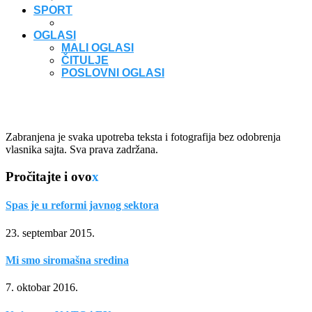
SPORT
OGLASI
MALI OGLASI
ČITULJE
POSLOVNI OGLASI
Zabranjena je svaka upotreba teksta i fotografija bez odobrenja
vlasnika sajta. Sva prava zadržana.
Pročitajte i ovo
x
Spas je u reformi javnog sektora
23. septembar 2015.
Mi smo siromašna sredina
7. oktobar 2016.