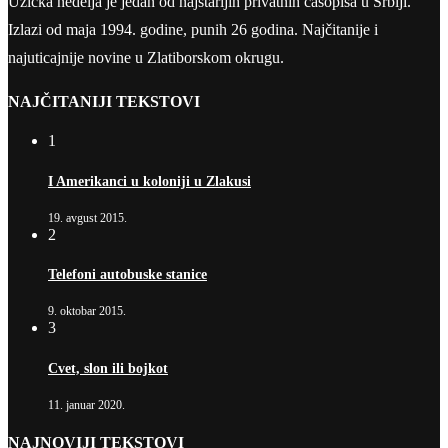
Užička nedelja je jedan od najstarijih privatnih časopisa u Srbiji.
Izlazi od maja 1994. godine, punih 26 godina. Najčitanije i
najuticajnije novine u Zlatiborskom okrugu.
NAJČITANIJI TEKSTOVI
1
I Amerikanci u koloniji u Zlakusi
19. avgust 2015.
2
Telefoni autobuske stanice
9. oktobar 2015.
3
Cvet, slon ili bojkot
11. januar 2020.
NAJNOVIJI TEKSTOVI