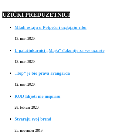
UŽIČKI PREDUZETNICI
Mladi ostaju u Potpeću i uzgajaju ribu
13. mart 2020.
U palačinkarnici „Maga“ đakonije za sve uzraste
13. mart 2020.
„Top“ je bio prava avangarda
12. mart 2020.
KUD Idijoti me inspirišu
28. februar 2020.
Stvaraju svoj brend
25. novembar 2019.