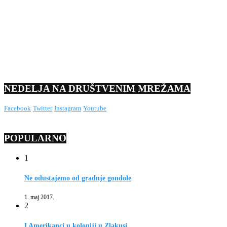
NEDELJA NA DRUŠTVENIM MREŽAMA
Facebook
Twitter
Instagram
Youtube
POPULARNO
1
Ne odustajemo od gradnje gondole
1. maj 2017.
2
I Amerikanci u koloniji u Zlakusi