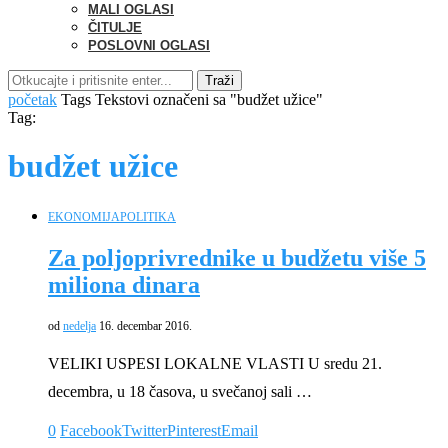
MALI OGLASI
ČITULJE
POSLOVNI OGLASI
Traži
početak
Tags
Tekstovi označeni sa "budžet užice"
Tag:
budžet užice
EKONOMIJA
POLITIKA
Za poljoprivrednike u budžetu više 5
miliona dinara
od
nedelja
16. decembar 2016.
VELIKI USPESI LOKALNE VLASTI U sredu 21.
decembra, u 18 časova, u svečanoj sali …
0
Facebook
Twitter
Pinterest
Email