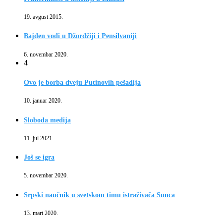
19. avgust 2015.
Bajden vodi u Džordžiji i Pensilvaniji
6. novembar 2020.
4
Ovo je borba dveju Putinovih pešadija
10. januar 2020.
Sloboda medija
11. jul 2021.
Još se igra
5. novembar 2020.
Srpski naučnik u svetskom timu istraživača Sunca
13. mart 2020.