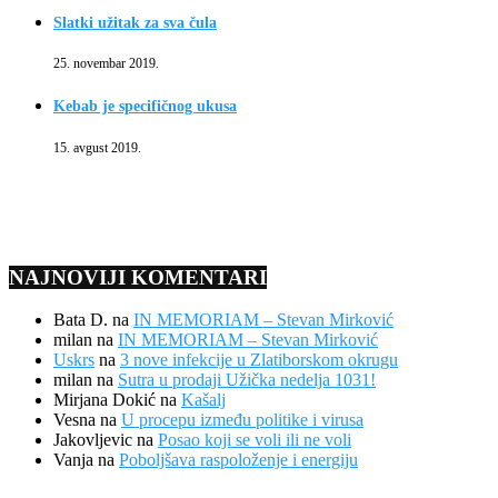
Slatki užitak za sva čula
25. novembar 2019.
Kebab je specifičnog ukusa
15. avgust 2019.
NAJNOVIJI KOMENTARI
Bata D.
na
IN MEMORIAM – Stevan Mirković
milan
na
IN MEMORIAM – Stevan Mirković
Uskrs
na
3 nove infekcije u Zlatiborskom okrugu
milan
na
Sutra u prodaji Užička nedelja 1031!
Mirjana Dokić
na
Kašalj
Vesna
na
U procepu između politike i virusa
Jakovljevic
na
Posao koji se voli ili ne voli
Vanja
na
Poboljšava raspoloženje i energiju