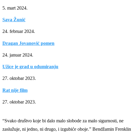
5. mart 2024.
Sava Žunić
24. februar 2024.
Dragan Jovanović pomen
24. januar 2024.
Užice je grad u odumiranju
27. oktobar 2023.
Rat nije film
27. oktobar 2023.
“Svako društvo koje bi dalo malo slobode za malo sigurnosti, ne
zaslužuje, ni jedno, ni drugo, i izgubiće oboje.” Bendžamin Frenklin