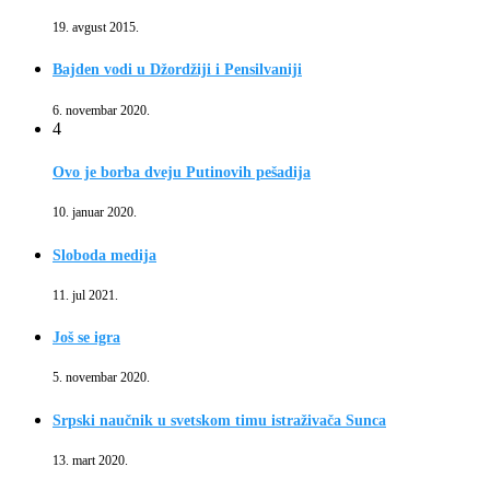
19. avgust 2015.
Bajden vodi u Džordžiji i Pensilvaniji
6. novembar 2020.
4
Ovo je borba dveju Putinovih pešadija
10. januar 2020.
Sloboda medija
11. jul 2021.
Još se igra
5. novembar 2020.
Srpski naučnik u svetskom timu istraživača Sunca
13. mart 2020.