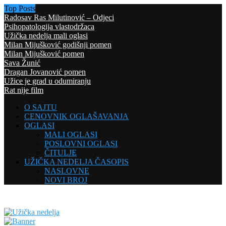
Top Posts
Radosav Ras Milutinović – Odjeci
Psihopatologija vlastodržaca
Užička nedelja mali oglasi
Milan Mijušković godišnji pomen
Milan Mijušković pomen
Sava Žunić
Dragan Jovanović pomen
Užice je grad u odumiranju
Rat nije film
O SAJTU
CENOVNIK OGLAŠAVANJA
OGLASI
MALI OGLASI
POSLOVNI OGLASI
ČITULJE
UŽIČKA NEDELJA ČASOPIS
NASLOVNE
NOVI BROJ