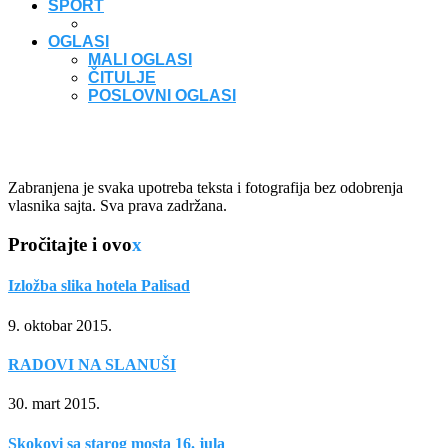
SPORT
OGLASI
MALI OGLASI
ČITULJE
POSLOVNI OGLASI
Zabranjena je svaka upotreba teksta i fotografija bez odobrenja
vlasnika sajta. Sva prava zadržana.
Pročitajte i ovo
x
Izložba slika hotela Palisad
9. oktobar 2015.
RADOVI NA SLANUŠI
30. mart 2015.
Skokovi sa starog mosta 16. jula