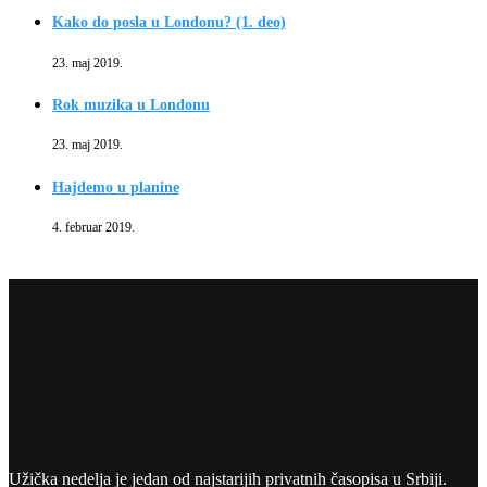
Kako do posla u Londonu? (1. deo)
23. maj 2019.
Rok muzika u Londonu
23. maj 2019.
Hajdemo u planine
4. februar 2019.
Užička nedelja je jedan od najstarijih privatnih časopisa u Srbiji.