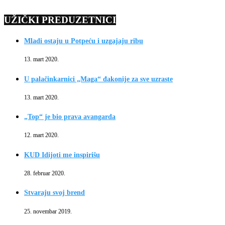
UŽIČKI PREDUZETNICI
Mladi ostaju u Potpeću i uzgajaju ribu
13. mart 2020.
U palačinkarnici „Maga“ đakonije za sve uzraste
13. mart 2020.
„Top“ je bio prava avangarda
12. mart 2020.
KUD Idijoti me inspirišu
28. februar 2020.
Stvaraju svoj brend
25. novembar 2019.