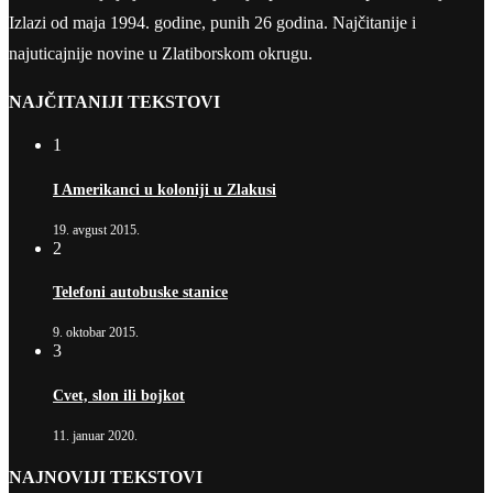
Izlazi od maja 1994. godine, punih 26 godina. Najčitanije i
najuticajnije novine u Zlatiborskom okrugu.
NAJČITANIJI TEKSTOVI
1
I Amerikanci u koloniji u Zlakusi
19. avgust 2015.
2
Telefoni autobuske stanice
9. oktobar 2015.
3
Cvet, slon ili bojkot
11. januar 2020.
NAJNOVIJI TEKSTOVI