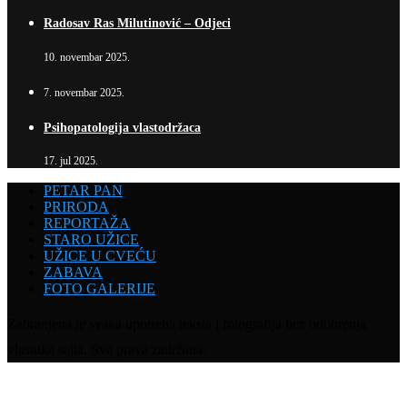
Radosav Ras Milutinović – Odjeci
10. novembar 2025.
7. novembar 2025.
Psihopatologija vlastodržaca
17. jul 2025.
PETAR PAN
PRIRODA
REPORTAŽA
STARO UŽICE
UŽICE U CVEĆU
ZABAVA
FOTO GALERIJE
Zabranjena je svaka upotreba teksta i fotografija bez odobrenja
vlasnika sajta. Sva prava zadržana.