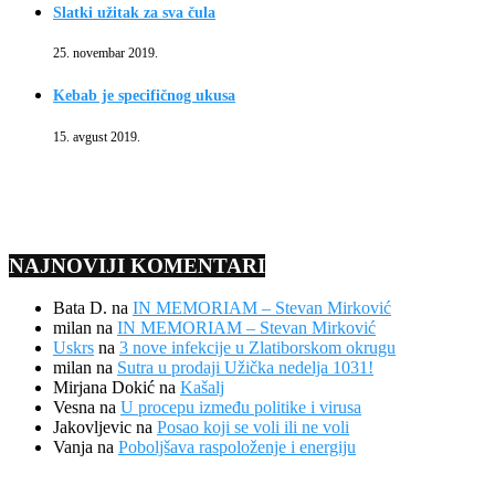
Slatki užitak za sva čula
25. novembar 2019.
Kebab je specifičnog ukusa
15. avgust 2019.
NAJNOVIJI KOMENTARI
Bata D.
na
IN MEMORIAM – Stevan Mirković
milan
na
IN MEMORIAM – Stevan Mirković
Uskrs
na
3 nove infekcije u Zlatiborskom okrugu
milan
na
Sutra u prodaji Užička nedelja 1031!
Mirjana Dokić
na
Kašalj
Vesna
na
U procepu između politike i virusa
Jakovljevic
na
Posao koji se voli ili ne voli
Vanja
na
Poboljšava raspoloženje i energiju