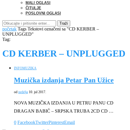
MALI OGLASI
ČITULJE
POSLOVNI OGLASI
Traži
početak
Tags
Tekstovi označeni sa "CD KERBER –
UNPLUGGED"
Tag:
CD KERBER – UNPLUGGED
INFO
MUZIKA
Muzička izdanja Petar Pan Užice
od
nedelja
10. jul 2017.
NOVA MUZIČKA IZDANJA U PETRU PANU CD
DRAGAN BABIĆ – SRPSKA TRUBA 2CD CD …
0
Facebook
Twitter
Pinterest
Email