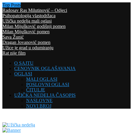
Top Posts
Radosav Ras Milutinović – Odjeci
Psihopatologija vlastodržaca
Užička nedelja mali oglasi
Milan Mijušković godišnji pomen
Milan Mijušković pomen
Sava Žunić
Dragan Jovanović pomen
Užice je grad u odumiranju
Rat nije film
O SAJTU
CENOVNIK OGLAŠAVANJA
OGLASI
MALI OGLASI
POSLOVNI OGLASI
ČITULJE
UŽIČKA NEDELJA ČASOPIS
NASLOVNE
NOVI BROJ