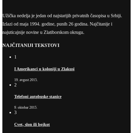
Užička nedelja je jedan od najstarijih privatnih časopisa u Srbiji.
Izlazi od maja 1994. godine, punih 26 godina. Najčitanije i
najuticajnije novine u Zlatiborskom okrugu.
NAJČITANIJI TEKSTOVI
1
I Amerikanci u koloniji u Zlakusi
19. avgust 2015.
2
Telefoni autobuske stanice
9. oktobar 2015.
3
Cvet, slon ili bojkot