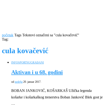
početak
Tags
Tekstovi označeni sa "cula kovačević"
Tag:
cula kovačević
INFO
SPORT
SUGRAĐANI
Aktivan i u 68. godini
od
nedelja
20. januar 2017.
BOBAN JANKOVIĆ, KOŠARKAŠ Užička legenda
košarke i košarkaškog trenerstva Boban Janković Blek gost je
…