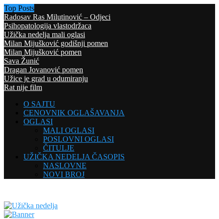
Top Posts
Radosav Ras Milutinović – Odjeci
Psihopatologija vlastodržaca
Užička nedelja mali oglasi
Milan Mijušković godišnji pomen
Milan Mijušković pomen
Sava Žunić
Dragan Jovanović pomen
Užice je grad u odumiranju
Rat nije film
O SAJTU
CENOVNIK OGLAŠAVANJA
OGLASI
MALI OGLASI
POSLOVNI OGLASI
ČITULJE
UŽIČKA NEDELJA ČASOPIS
NASLOVNE
NOVI BROJ