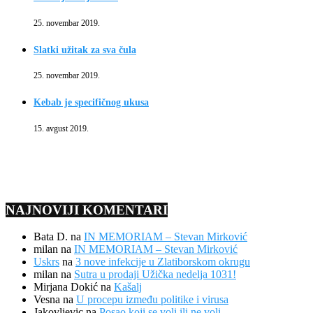
25. novembar 2019.
Slatki užitak za sva čula
25. novembar 2019.
Kebab je specifičnog ukusa
15. avgust 2019.
NAJNOVIJI KOMENTARI
Bata D.
na
IN MEMORIAM – Stevan Mirković
milan
na
IN MEMORIAM – Stevan Mirković
Uskrs
na
3 nove infekcije u Zlatiborskom okrugu
milan
na
Sutra u prodaji Užička nedelja 1031!
Mirjana Dokić
na
Kašalj
Vesna
na
U procepu između politike i virusa
Jakovljevic
na
Posao koji se voli ili ne voli