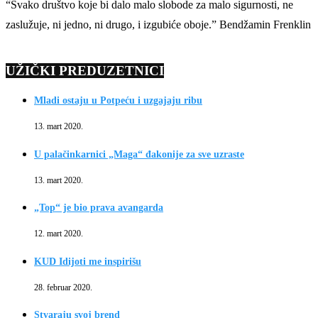
“Svako društvo koje bi dalo malo slobode za malo sigurnosti, ne
zaslužuje, ni jedno, ni drugo, i izgubiće oboje.” Bendžamin Frenklin
UŽIČKI PREDUZETNICI
Mladi ostaju u Potpeću i uzgajaju ribu
13. mart 2020.
U palačinkarnici „Maga“ đakonije za sve uzraste
13. mart 2020.
„Top“ je bio prava avangarda
12. mart 2020.
KUD Idijoti me inspirišu
28. februar 2020.
Stvaraju svoj brend