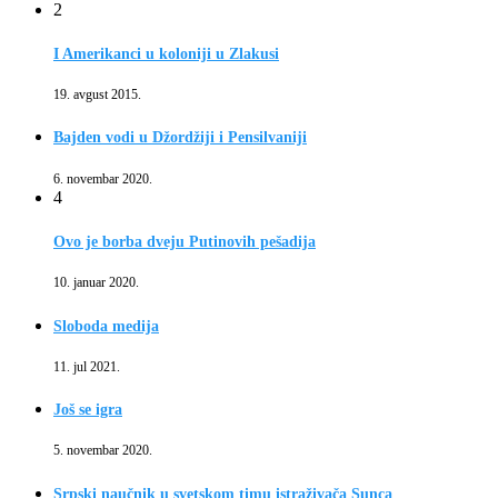
2
I Amerikanci u koloniji u Zlakusi
19. avgust 2015.
Bajden vodi u Džordžiji i Pensilvaniji
6. novembar 2020.
4
Ovo je borba dveju Putinovih pešadija
10. januar 2020.
Sloboda medija
11. jul 2021.
Još se igra
5. novembar 2020.
Srpski naučnik u svetskom timu istraživača Sunca