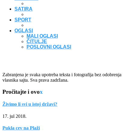
SATIRA
SPORT
OGLASI
MALI OGLASI
ČITULJE
POSLOVNI OGLASI
Zabranjena je svaka upotreba teksta i fotografija bez odobrenja
vlasnika sajta. Sva prava zadržana.
Pročitajte i ovo
x
Živimo li svi u istoj državi?
17. jul 2018.
Pukla cev na Plaži