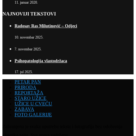
11. januar 2020.
NAJNOVIJI TEKSTOVI
Radosav Ras Milutinović – Odjeci
10. novembar 2025.
7. novembar 2025.
Psihopatologija vlastodržaca
17. jul 2025.
PETAR PAN
PRIRODA
REPORTAŽA
STARO UŽICE
UŽICE U CVEĆU
ZABAVA
FOTO GALERIJE
Zabranjena je svaka upotreba teksta i fotografija bez odobrenja
vlasnika sajta. Sva prava zadržana.