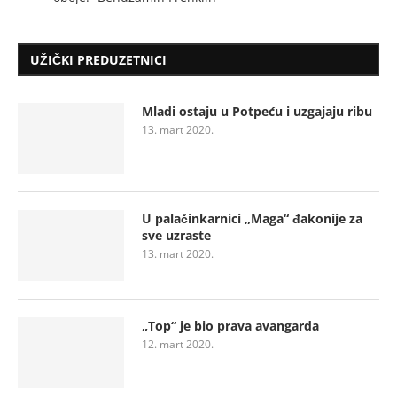
UŽIČKI PREDUZETNICI
Mladi ostaju u Potpeću i uzgajaju ribu
13. mart 2020.
U palačinkarnici „Maga“ đakonije za
sve uzraste
13. mart 2020.
„Top“ je bio prava avangarda
12. mart 2020.