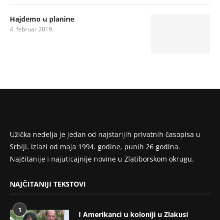
Hajdemo u planine
4. februar 2019.
Užička nedelja je jedan od najstarijih privatnih časopisa u
Srbiji. Izlazi od maja 1994. godine, punih 26 godina.
Najčitanije i najuticajnije novine u Zlatiborskom okrugu.
NAJČITANIJI TEKSTOVI
1
I Amerikanci u koloniji u Zlakusi