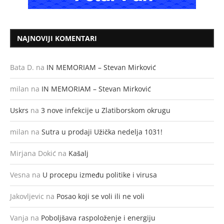
NAJNOVIJI KOMENTARI
Bata D.
na
IN MEMORIAM – Stevan Mirković
milan
na
IN MEMORIAM – Stevan Mirković
Uskrs
na
3 nove infekcije u Zlatiborskom okrugu
milan
na
Sutra u prodaji Užička nedelja 1031!
Mirjana Dokić
na
Kašalj
Vesna
na
U procepu između politike i virusa
Jakovljevic
na
Posao koji se voli ili ne voli
Vanja
na
Poboljšava raspoloženje i energiju