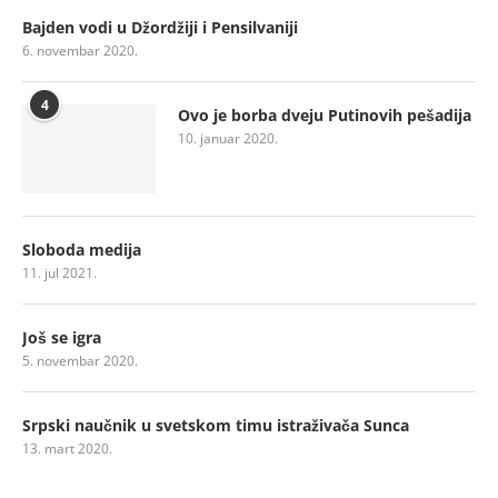
Bajden vodi u Džordžiji i Pensilvaniji
6. novembar 2020.
4
Ovo je borba dveju Putinovih pešadija
10. januar 2020.
Sloboda medija
11. jul 2021.
Još se igra
5. novembar 2020.
Srpski naučnik u svetskom timu istraživača Sunca
13. mart 2020.