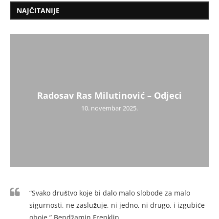
NAJČITANIJE
Radosav Ras Milutinović – Odjeci
10. novembar 2025.
“Svako društvo koje bi dalo malo slobode za malo
sigurnosti, ne zaslužuje, ni jedno, ni drugo, i izgubiće
oboje.” Bendžamin Frenklin