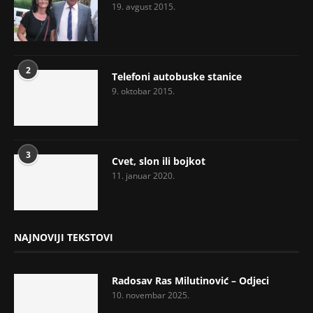
19. avgust 2015.
2
Telefoni autobuske stanice
9. oktobar 2015.
3
Cvet, slon ili bojkot
11. januar 2020.
NAJNOVIJI TEKSTOVI
Radosav Ras Milutinović – Odjeci
10. novembar 2025.