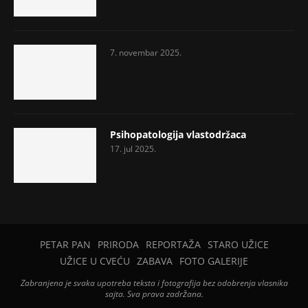
7. novembar 2025.
Psihopatologija vlastodržaca
17. jul 2025.
PETAR PAN
PRIRODA
REPORTAŽA
STARO UŽICE
UŽICE U CVEĆU
ZABAVA
FOTO GALERIJE
Zabranjena je svaka upotreba teksta i fotografija bez odobrenja vlasnika
sajta. Sva prava zadržana.