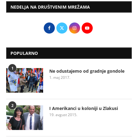
NEDELJA NA DRUŠTVENIM MREŽAMA
POPULARNO
1
Ne odustajemo od gradnje gondole
1. maj 2017.
2
I Amerikanci u koloniji u Zlakusi
19. avgust 2015.