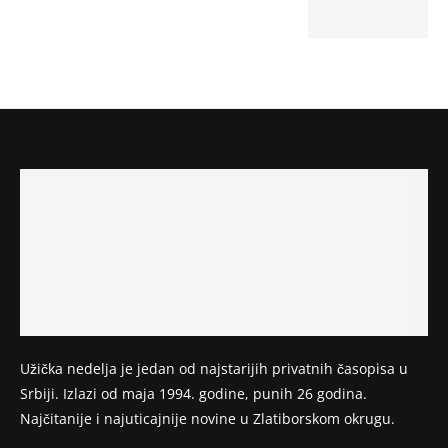
Užička nedelja je jedan od najstarijih privatnih časopisa u
Srbiji. Izlazi od maja 1994. godine, punih 26 godina.
Najčitanije i najuticajnije novine u Zlatiborskom okrugu.