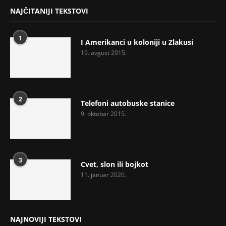
NAJČITANIJI TEKSTOVI
1
I Amerikanci u koloniji u Zlakusi
19. avgust 2015.
2
Telefoni autobuske stanice
9. oktobar 2015.
3
Cvet, slon ili bojkot
11. januar 2020.
NAJNOVIJI TEKSTOVI