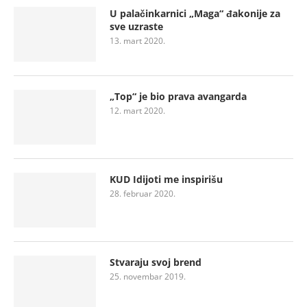
U palačinkarnici „Maga“ đakonije za
sve uzraste
13. mart 2020.
„Top“ je bio prava avangarda
12. mart 2020.
KUD Idijoti me inspirišu
28. februar 2020.
Stvaraju svoj brend
25. novembar 2019.