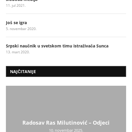
11. jul 2021.
Još se igra
5. novembar 2020.
Srpski naučnik u svetskom timu istraživača Sunca
13. mart 2020.
NAJČITANIJE
Radosav Ras Milutinović – Odjeci
10. novembar 2025.