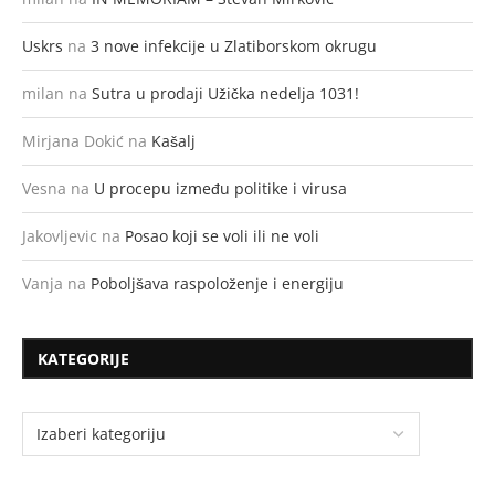
Uskrs
na
3 nove infekcije u Zlatiborskom okrugu
milan
na
Sutra u prodaji Užička nedelja 1031!
Mirjana Dokić
na
Kašalj
Vesna
na
U procepu između politike i virusa
Jakovljevic
na
Posao koji se voli ili ne voli
Vanja
na
Poboljšava raspoloženje i energiju
KATEGORIJE