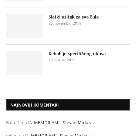
Slatki užitak za sva čula
25. novembar 2019.
Kebab je specifičnog ukusa
15. avgust 2019.
NAJNOVIJI KOMENTARI
Bata D.
na
IN MEMORIAM – Stevan Mirković
milan
na
IN MEMORIAM – Stevan Mirković