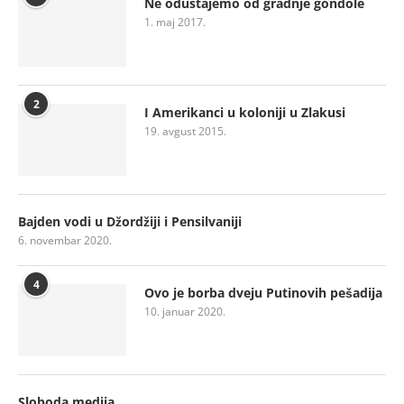
Ne odustajemo od gradnje gondole
1. maj 2017.
2
I Amerikanci u koloniji u Zlakusi
19. avgust 2015.
Bajden vodi u Džordžiji i Pensilvaniji
6. novembar 2020.
4
Ovo je borba dveju Putinovih pešadija
10. januar 2020.
Sloboda medija