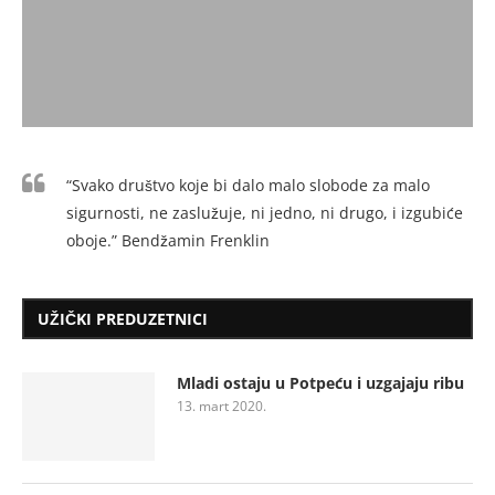
“Svako društvo koje bi dalo malo slobode za malo
sigurnosti, ne zaslužuje, ni jedno, ni drugo, i izgubiće
oboje.” Bendžamin Frenklin
UŽIČKI PREDUZETNICI
Mladi ostaju u Potpeću i uzgajaju ribu
13. mart 2020.