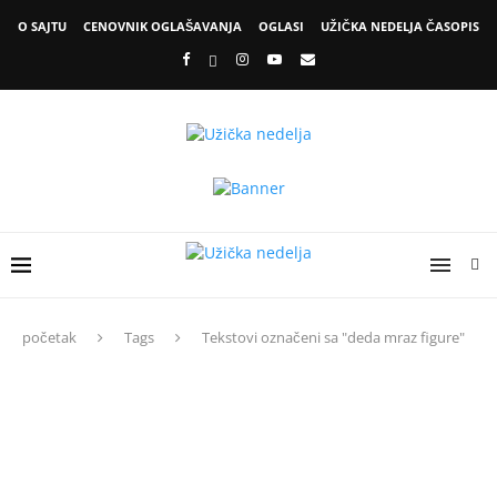
O SAJTU
CENOVNIK OGLAŠAVANJA
OGLASI
UŽIČKA NEDELJA ČASOPIS
početak
Tags
Tekstovi označeni sa "deda mraz figure"