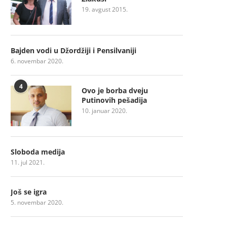
19. avgust 2015.
Bajden vodi u Džordžiji i Pensilvaniji
6. novembar 2020.
4
Ovo je borba dveju
Putinovih pešadija
10. januar 2020.
Sloboda medija
11. jul 2021.
Još se igra
5. novembar 2020.