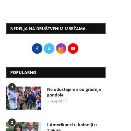
NEDELJA NA DRUŠTVENIM MREŽAMA
POPULARNO
1
Ne odustajemo od gradnje
gondole
1. maj 2017.
2
I Amerikanci u koloniji u
Zlakusi