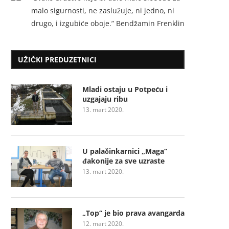
malo sigurnosti, ne zaslužuje, ni jedno, ni
drugo, i izgubiće oboje.” Bendžamin Frenklin
UŽIČKI PREDUZETNICI
Mladi ostaju u Potpeću i
uzgajaju ribu
13. mart 2020.
U palačinkarnici „Maga“
đakonije za sve uzraste
13. mart 2020.
„Top“ je bio prava avangarda
12. mart 2020.