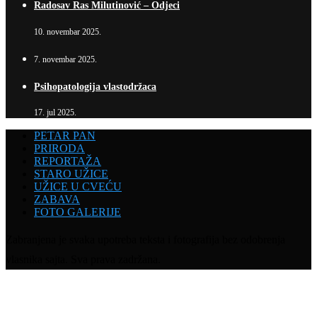
Radosav Ras Milutinović – Odjeci
10. novembar 2025.
7. novembar 2025.
Psihopatologija vlastodržaca
17. jul 2025.
PETAR PAN
PRIRODA
REPORTAŽA
STARO UŽICE
UŽICE U CVEĆU
ZABAVA
FOTO GALERIJE
Zabranjena je svaka upotreba teksta i fotografija bez odobrenja
vlasnika sajta. Sva prava zadržana.