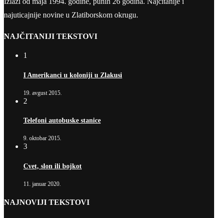
Izlazi od maja 1994. godine, punih 26 godina. Najčitanije i
najuticajnije novine u Zlatiborskom okrugu.
NAJČITANIJI TEKSTOVI
1
I Amerikanci u koloniji u Zlakusi
19. avgust 2015.
2
Telefoni autobuske stanice
9. oktobar 2015.
3
Cvet, slon ili bojkot
11. januar 2020.
NAJNOVIJI TEKSTOVI