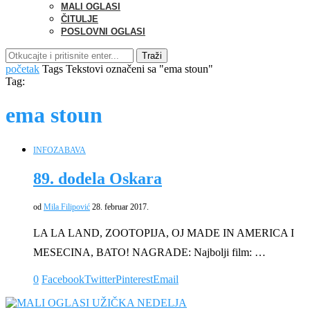
MALI OGLASI
ČITULJE
POSLOVNI OGLASI
Traži
početak
Tags
Tekstovi označeni sa "ema stoun"
Tag:
ema stoun
INFO
ZABAVA
89. dodela Oskara
od
Mila Filipović
28. februar 2017.
LA LA LAND, ZOOTOPIJA, OJ MADE IN AMERICA I
MESECINA, BATO! NAGRADE: Najbolji film: …
0
Facebook
Twitter
Pinterest
Email