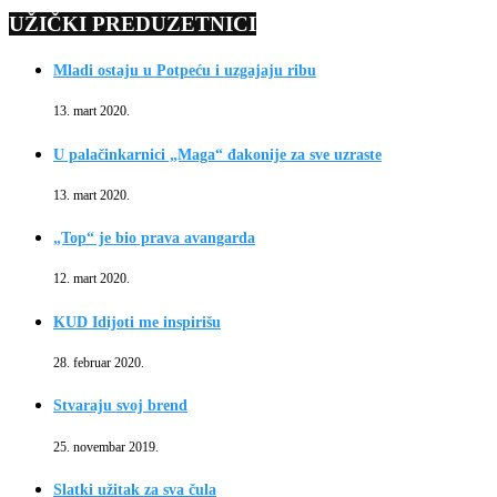
UŽIČKI PREDUZETNICI
Mladi ostaju u Potpeću i uzgajaju ribu
13. mart 2020.
U palačinkarnici „Maga“ đakonije za sve uzraste
13. mart 2020.
„Top“ je bio prava avangarda
12. mart 2020.
KUD Idijoti me inspirišu
28. februar 2020.
Stvaraju svoj brend
25. novembar 2019.
Slatki užitak za sva čula