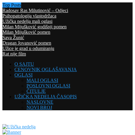
Top Posts
Radosav Ras Milutinović – Odjeci
Psihopatologija vlastodržaca
Užička nedelja mali oglasi
Milan Mijušković godišnji pomen
Milan Mijušković pomen
Sava Žunić
Dragan Jovanović pomen
Užice je grad u odumiranju
Rat nije film
O SAJTU
CENOVNIK OGLAŠAVANJA
OGLASI
MALI OGLASI
POSLOVNI OGLASI
ČITULJE
UŽIČKA NEDELJA ČASOPIS
NASLOVNE
NOVI BROJ