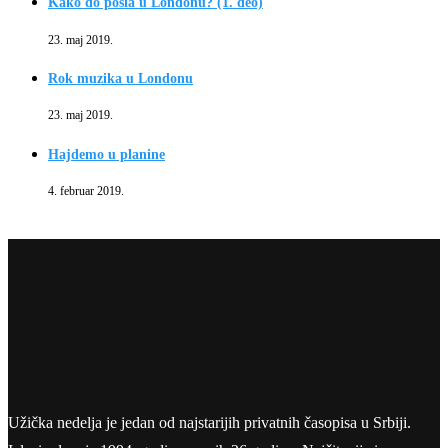
Kako do posla u Londonu? (1. deo)
23. maj 2019.
Rok muzika u Londonu
23. maj 2019.
Hajdemo u planine
4. februar 2019.
Užička nedelja je jedan od najstarijih privatnih časopisa u Srbiji.