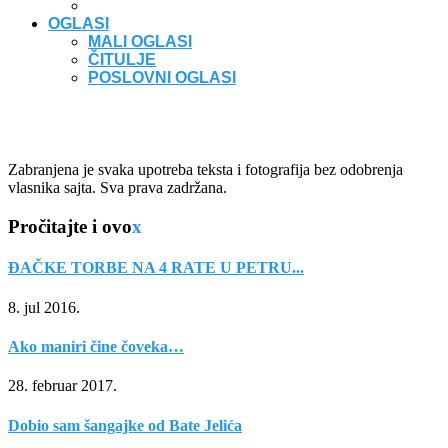
OGLASI
MALI OGLASI
ČITULJE
POSLOVNI OGLASI
Zabranjena je svaka upotreba teksta i fotografija bez odobrenja
vlasnika sajta. Sva prava zadržana.
Pročitajte i ovo
x
ĐAČKE TORBE NA 4 RATE U PETRU...
8. jul 2016.
Ako maniri čine čoveka…
28. februar 2017.
Dobio sam šangajke od Bate Jelića