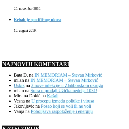
25. novembar 2019.
Kebab je specifičnog ukusa
15. avgust 2019.
NAJNOVIJI KOMENTARI
Bata D.
na
IN MEMORIAM – Stevan Mirković
milan
na
IN MEMORIAM – Stevan Mirković
Uskrs
na
3 nove infekcije u Zlatiborskom okrugu
milan
na
Sutra u prodaji Užička nedelja 1031!
Mirjana Dokić
na
Kašalj
Vesna
na
U procepu između politike i virusa
Jakovljevic
na
Posao koji se voli ili ne voli
Vanja
na
Poboljšava raspoloženje i energiju
KATEGORIJE