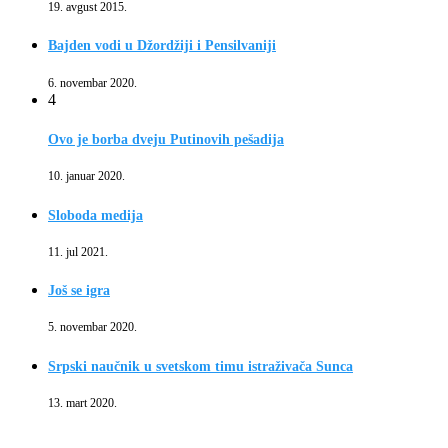
19. avgust 2015.
Bajden vodi u Džordžiji i Pensilvaniji
6. novembar 2020.
4
Ovo je borba dveju Putinovih pešadija
10. januar 2020.
Sloboda medija
11. jul 2021.
Još se igra
5. novembar 2020.
Srpski naučnik u svetskom timu istraživača Sunca
13. mart 2020.