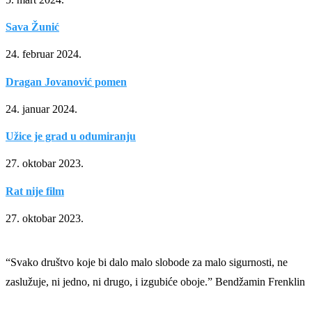
Sava Žunić
24. februar 2024.
Dragan Jovanović pomen
24. januar 2024.
Užice je grad u odumiranju
27. oktobar 2023.
Rat nije film
27. oktobar 2023.
“Svako društvo koje bi dalo malo slobode za malo sigurnosti, ne
zaslužuje, ni jedno, ni drugo, i izgubiće oboje.” Bendžamin Frenklin