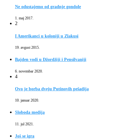
Ne odustajemo od gradnje gondole
1. maj 2017.
2
I Amerikanci u koloniji u Zlakusi
19. avgust 2015.
Bajden vodi u Džordžiji i Pensilvaniji
6. novembar 2020.
4
Ovo je borba dveju Putinovih pešadija
10. januar 2020.
Sloboda medija
11. jul 2021.
Još se igra