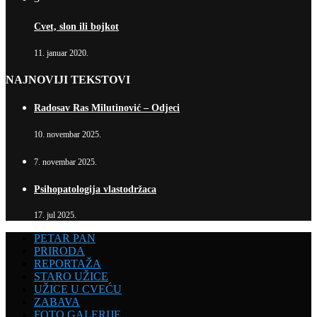
Cvet, slon ili bojkot
11. januar 2020.
NAJNOVIJI TEKSTOVI
Radosav Ras Milutinović – Odjeci
10. novembar 2025.
7. novembar 2025.
Psihopatologija vlastodržaca
17. jul 2025.
PETAR PAN
PRIRODA
REPORTAŽA
STARO UŽICE
UŽICE U CVEĆU
ZABAVA
FOTO GALERIJE