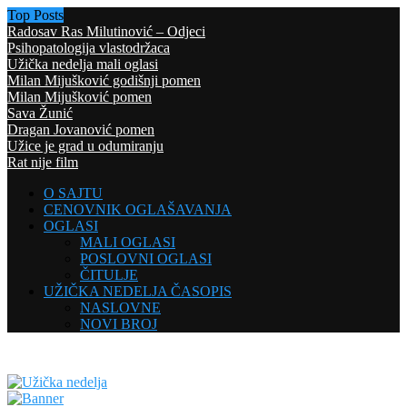
Top Posts
Radosav Ras Milutinović – Odjeci
Psihopatologija vlastodržaca
Užička nedelja mali oglasi
Milan Mijušković godišnji pomen
Milan Mijušković pomen
Sava Žunić
Dragan Jovanović pomen
Užice je grad u odumiranju
Rat nije film
O SAJTU
CENOVNIK OGLAŠAVANJA
OGLASI
MALI OGLASI
POSLOVNI OGLASI
ČITULJE
UŽIČKA NEDELJA ČASOPIS
NASLOVNE
NOVI BROJ