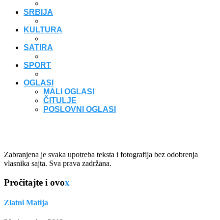
SRBIJA
KULTURA
SATIRA
SPORT
OGLASI
MALI OGLASI
ČITULJE
POSLOVNI OGLASI
Zabranjena je svaka upotreba teksta i fotografija bez odobrenja
vlasnika sajta. Sva prava zadržana.
Pročitajte i ovo
x
Zlatni Matija