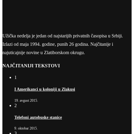
Užička nedelja je jedan od najstarijih privatnih časopisa u Srbiji.
Izlazi od maja 1994. godine, punih 26 godina. Najčitanije i
najuticajnije novine u Zlatiborskom okrugu.
NAJČITANIJI TEKSTOVI
1
I Amerikanci u koloniji u Zlakusi
19. avgust 2015.
2
Telefoni autobuske stanice
9. oktobar 2015.
3