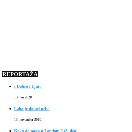
REPORTAŽA
I Dobro i Ljuto
13. jun 2020.
Lako je dotaći nebo
13. novembar 2019.
Kako do posla u Londonu? (3. deo)