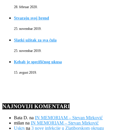
28. februar 2020.
Stvaraju svoj brend
25. novembar 2019.
Slatki užitak za sva čula
25. novembar 2019.
Kebab je specifičnog ukusa
15. avgust 2019.
NAJNOVIJI KOMENTARI
Bata D.
na
IN MEMORIAM – Stevan Mirković
milan
na
IN MEMORIAM – Stevan Mirković
Uskrs
na
3 nove infekcije u Zlatiborskom okrugu