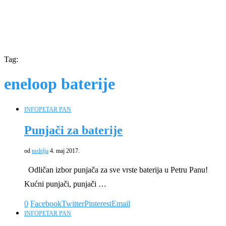
Tag:
eneloop baterije
INFO
PETAR PAN
Punjači za baterije
od
nedelja
4. maj 2017.
Odličan izbor punjača za sve vrste baterija u Petru Panu!
Kućni punjači, punjači …
0
Facebook
Twitter
Pinterest
Email
INFO
PETAR PAN