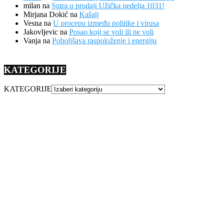
milan
na
Sutra u prodaji Užička nedelja 1031!
Mirjana Dokić
na
Kašalj
Vesna
na
U procepu između politike i virusa
Jakovljevic
na
Posao koji se voli ili ne voli
Vanja
na
Poboljšava raspoloženje i energiju
KATEGORIJE
KATEGORIJE