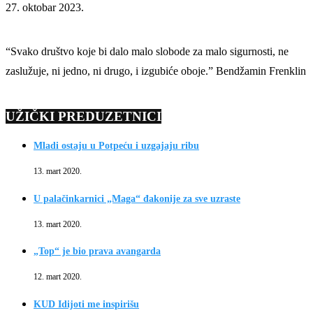
27. oktobar 2023.
“Svako društvo koje bi dalo malo slobode za malo sigurnosti, ne
zaslužuje, ni jedno, ni drugo, i izgubiće oboje.” Bendžamin Frenklin
UŽIČKI PREDUZETNICI
Mladi ostaju u Potpeću i uzgajaju ribu
13. mart 2020.
U palačinkarnici „Maga“ đakonije za sve uzraste
13. mart 2020.
„Top“ je bio prava avangarda
12. mart 2020.
KUD Idijoti me inspirišu