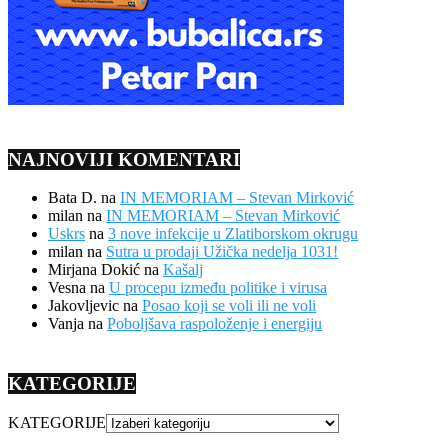
NAJNOVIJI KOMENTARI
Bata D.
na
IN MEMORIAM – Stevan Mirković
milan
na
IN MEMORIAM – Stevan Mirković
Uskrs
na
3 nove infekcije u Zlatiborskom okrugu
milan
na
Sutra u prodaji Užička nedelja 1031!
Mirjana Dokić
na
Kašalj
Vesna
na
U procepu između politike i virusa
Jakovljevic
na
Posao koji se voli ili ne voli
Vanja
na
Poboljšava raspoloženje i energiju
KATEGORIJE
KATEGORIJE