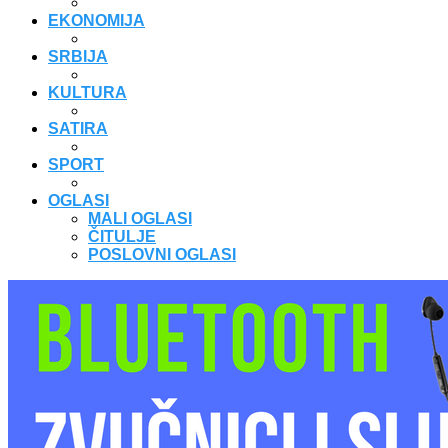
EKONOMIJA
SRBIJA
KULTURA
SATIRA
SPORT
OGLASI
MALI OGLASI
ČITULJE
POSLOVNI OGLASI