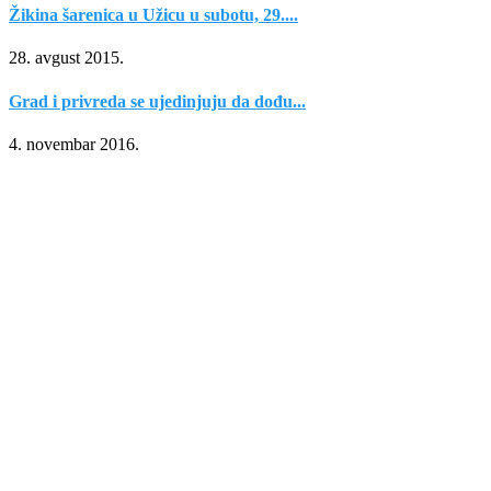
Žikina šarenica u Užicu u subotu, 29....
28. avgust 2015.
Grad i privreda se ujedinjuju da dođu...
4. novembar 2016.