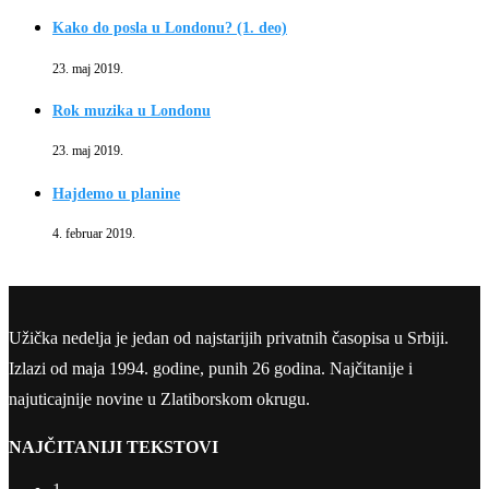
Kako do posla u Londonu? (1. deo)
23. maj 2019.
Rok muzika u Londonu
23. maj 2019.
Hajdemo u planine
4. februar 2019.
Užička nedelja je jedan od najstarijih privatnih časopisa u Srbiji.
Izlazi od maja 1994. godine, punih 26 godina. Najčitanije i
najuticajnije novine u Zlatiborskom okrugu.
NAJČITANIJI TEKSTOVI