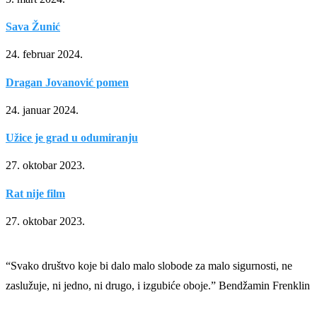
Sava Žunić
24. februar 2024.
Dragan Jovanović pomen
24. januar 2024.
Užice je grad u odumiranju
27. oktobar 2023.
Rat nije film
27. oktobar 2023.
“Svako društvo koje bi dalo malo slobode za malo sigurnosti, ne
zaslužuje, ni jedno, ni drugo, i izgubiće oboje.” Bendžamin Frenklin