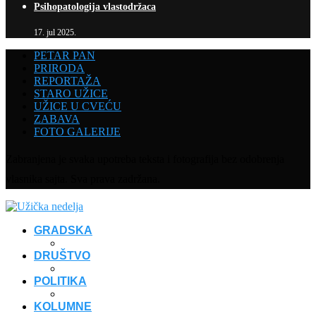
Psihopatologija vlastodržaca
17. jul 2025.
PETAR PAN
PRIRODA
REPORTAŽA
STARO UŽICE
UŽICE U CVEĆU
ZABAVA
FOTO GALERIJE
Zabranjena je svaka upotreba teksta i fotografija bez odobrenja
vlasnika sajta. Sva prava zadržana.
GRADSKA
DRUŠTVO
POLITIKA
KOLUMNE