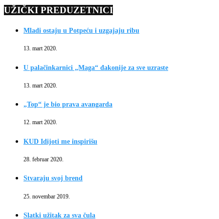
UŽIČKI PREDUZETNICI
Mladi ostaju u Potpeću i uzgajaju ribu
13. mart 2020.
U palačinkarnici „Maga“ đakonije za sve uzraste
13. mart 2020.
„Top“ je bio prava avangarda
12. mart 2020.
KUD Idijoti me inspirišu
28. februar 2020.
Stvaraju svoj brend
25. novembar 2019.
Slatki užitak za sva čula