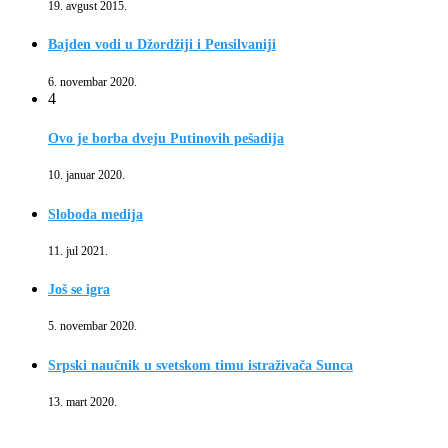
19. avgust 2015.
Bajden vodi u Džordžiji i Pensilvaniji
6. novembar 2020.
4
Ovo je borba dveju Putinovih pešadija
10. januar 2020.
Sloboda medija
11. jul 2021.
Još se igra
5. novembar 2020.
Srpski naučnik u svetskom timu istraživača Sunca
13. mart 2020.