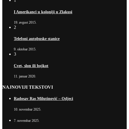
1
I Amerikanci u koloniji u Zlakusi
19. avgust 2015.
2
Telefoni autobuske stanice
9. oktobar 2015.
3
Cvet, slon ili bojkot
11. januar 2020.
NAJNOVIJI TEKSTOVI
Radosav Ras Milutinović – Odjeci
10. novembar 2025.
7. novembar 2025.