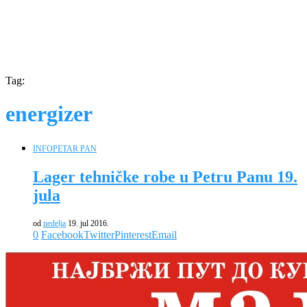
Tag:
energizer
INFO
PETAR PAN
Lager tehničke robe u Petru Panu 19.
jula
od
nedelja
19. jul 2016.
0
Facebook
Twitter
Pinterest
Email