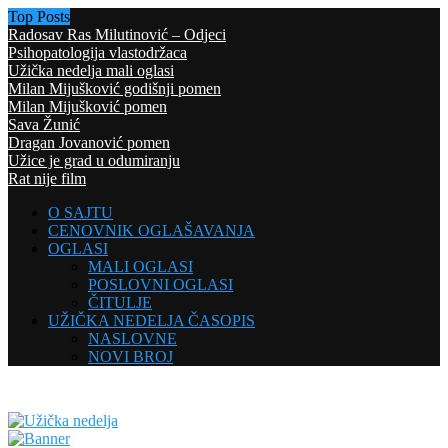
Top Posts
Radosav Ras Milutinović – Odjeci
Psihopatologija vlastodržaca
Užička nedelja mali oglasi
Milan Mijušković godišnji pomen
Milan Mijušković pomen
Sava Žunić
Dragan Jovanović pomen
Užice je grad u odumiranju
Rat nije film
O SAJTU
CENOVNIK OGLAŠAVANJA
OGLASI
MALI OGLASI
POSLOVNI OGLASI
ČITULJE
UŽIČKA NEDELJA ČASOPIS
NASLOVNE
NOVI BROJ