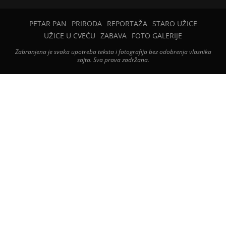
PETAR PAN
PRIRODA
REPORTAŽA
STARO UŽICE
UŽICE U CVEĆU
ZABAVA
FOTO GALERIJE
Zabranjena je svaka upotreba teksta i fotografija bez odobrenja vlasnika
sajta. Sva prava zadržana.