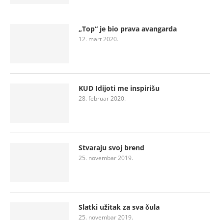
„Top“ je bio prava avangarda
12. mart 2020.
KUD Idijoti me inspirišu
28. februar 2020.
Stvaraju svoj brend
25. novembar 2019.
Slatki užitak za sva čula
25. novembar 2019.