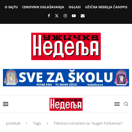
O SAJTU
CENOVNIK OGLAŠAVANJA
OGLASI
UŽIČKA NEDELJA ČASOPIS
početak
Tags
Tekstovi označeni sa "eugen hinkeman"