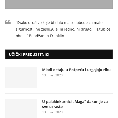
“Svako društvo koje bi dalo malo slobode za malo
sigurnosti, ne zaslužuje, ni jedno, ni drugo, i izgubiće
oboje.” Bendžamin Frenklin
UŽIČKI PREDUZETNICI
Mladi ostaju u Potpeću i uzgajaju ribu
13. mart 2020.
U palačinkarnici „Maga“ đakonije za
sve uzraste
13. mart 2020.