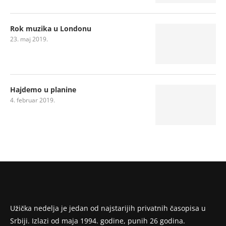
Rok muzika u Londonu
23. maj 2019.
Hajdemo u planine
4. februar 2019.
Užička nedelja je jedan od najstarijih privatnih časopisa u
Srbiji. Izlazi od maja 1994. godine, punih 26 godina.