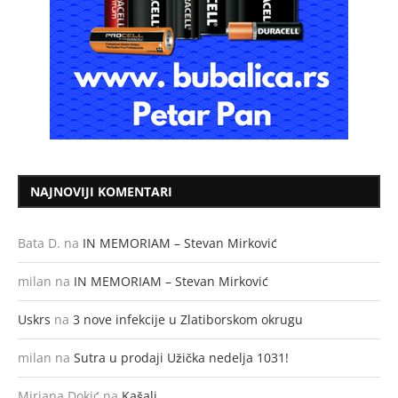
NAJNOVIJI KOMENTARI
Bata D.
na
IN MEMORIAM – Stevan Mirković
milan
na
IN MEMORIAM – Stevan Mirković
Uskrs
na
3 nove infekcije u Zlatiborskom okrugu
milan
na
Sutra u prodaji Užička nedelja 1031!
Mirjana Dokić
na
Kašalj