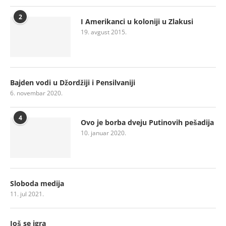
2
I Amerikanci u koloniji u Zlakusi
19. avgust 2015.
Bajden vodi u Džordžiji i Pensilvaniji
6. novembar 2020.
4
Ovo je borba dveju Putinovih pešadija
10. januar 2020.
Sloboda medija
11. jul 2021.
Još se igra