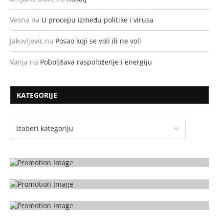
Vesna
na
U procepu između politike i virusa
Jakovljevic
na
Posao koji se voli ili ne voli
Vanja
na
Poboljšava raspoloženje i energiju
KATEGORIJE