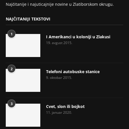
Najčitanije i najuticajnije novine u Zlatiborskom okrugu.
NAJČITANIJI TEKSTOVI
1
I Amerikanci u koloniji u Zlakusi
19. avgust 2015.
2
Telefoni autobuske stanice
9. oktobar 2015.
3
Cvet, slon ili bojkot
11. januar 2020.