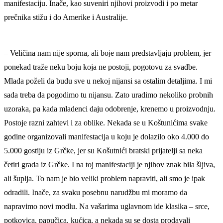
manifestaciju. Inače, kao suveniri njihovi proizvodi i po metar
prečnika stižu i do Amerike i Australije.
– Veličina nam nije sporna, ali boje nam predstavljaju problem, jer
ponekad traže neku boju koja ne postoji, pogotovu za svadbe.
Mlada poželi da budu sve u nekoj nijansi sa ostalim detaljima. I mi
sada treba da pogodimo tu nijansu. Zato uradimo nekoliko probnih
uzoraka, pa kada mladenci daju odobrenje, krenemo u proizvodnju.
Postoje razni zahtevi i za oblike. Nekada se u Koštunićima svake
godine organizovali manifestacija u koju je dolazilo oko 4.000 do
5.000 gostiju iz Grčke, jer su Košutnići bratski prijatelji sa neka
četiri grada iz Grčke. I na toj manifestaciji je njihov znak bila šljiva,
ali šuplja. To nam je bio veliki problem napraviti, ali smo je ipak
odradili. Inače, za svaku posebnu narudžbu mi moramo da
napravimo novi modlu. Na vašarima uglavnom ide klasika – srce,
potkovica, papučica, kućica, a nekada su se dosta prodavali