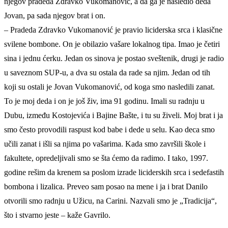
njegov pradeda Zdravko Vukomanović, a da ga je nasledio deda
Jovan, pa sada njegov brat i on.
– Pradeda Zdravko Vukomanović je pravio liciderska srca i klasične
svilene bombone. On je obilazio vašare lokalnog tipa. Imao je četiri
sina i jednu ćerku. Jedan os sinova je postao sveštenik, drugi je radio
u saveznom SUP-u, a dva su ostala da rade sa njim. Jedan od tih
koji su ostali je Jovan Vukomanović, od koga smo nasledili zanat.
To je moj deda i on je još živ, ima 91 godinu. Imali su radnju u
Dubu, između Kostojevića i Bajine Bašte, i tu su živeli. Moj brat i ja
smo često provodili raspust kod babe i dede u selu. Kao deca smo
učili zanat i išli sa njima po vašarima. Kada smo završili škole i
fakultete, opredeljivali smo se šta ćemo da radimo. I tako, 1997.
godine rešim da krenem sa poslom izrade liciderskih srca i sedefastih
bombona i lizalica. Preveo sam posao na mene i ja i brat Danilo
otvorili smo radnju u Užicu, na Carini. Nazvali smo je „Tradicija“,
što i stvarno jeste – kaže Gavrilo.