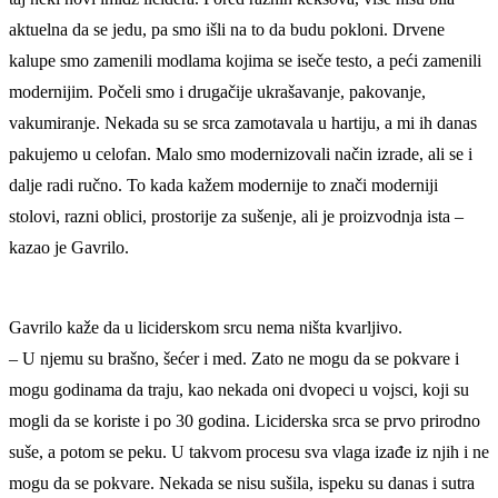
aktuelna da se jedu, pa smo išli na to da budu pokloni. Drvene
kalupe smo zamenili modlama kojima se iseče testo, a peći zamenili
modernijim. Počeli smo i drugačije ukrašavanje, pakovanje,
vakumiranje. Nekada su se srca zamotavala u hartiju, a mi ih danas
pakujemo u celofan. Malo smo modernizovali način izrade, ali se i
dalje radi ručno. To kada kažem modernije to znači moderniji
stolovi, razni oblici, prostorije za sušenje, ali je proizvodnja ista –
kazao je Gavrilo.
Gavrilo kaže da u liciderskom srcu nema ništa kvarljivo.
– U njemu su brašno, šećer i med. Zato ne mogu da se pokvare i
mogu godinama da traju, kao nekada oni dvopeci u vojsci, koji su
mogli da se koriste i po 30 godina. Liciderska srca se prvo prirodno
suše, a potom se peku. U takvom procesu sva vlaga izađe iz njih i ne
mogu da se pokvare. Nekada se nisu sušila, ispeku su danas i sutra