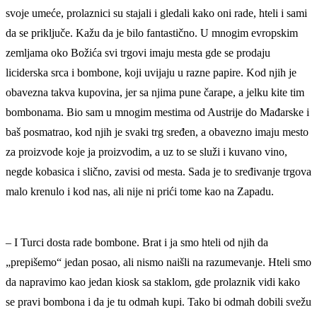
svoje umeće, prolaznici su stajali i gledali kako oni rade, hteli i sami
da se priključe. Kažu da je bilo fantastično. U mnogim evropskim
zemljama oko Božića svi trgovi imaju mesta gde se prodaju
liciderska srca i bombone, koji uvijaju u razne papire. Kod njih je
obavezna takva kupovina, jer sa njima pune čarape, a jelku kite tim
bombonama. Bio sam u mnogim mestima od Austrije do Mađarske i
baš posmatrao, kod njih je svaki trg sređen, a obavezno imaju mesto
za proizvode koje ja proizvodim, a uz to se služi i kuvano vino,
negde kobasica i slično, zavisi od mesta. Sada je to sređivanje trgova
malo krenulo i kod nas, ali nije ni prići tome kao na Zapadu.
– I Turci dosta rade bombone. Brat i ja smo hteli od njih da
„prepišemo“ jedan posao, ali nismo naišli na razumevanje. Hteli smo
da napravimo kao jedan kiosk sa staklom, gde prolaznik vidi kako
se pravi bombona i da je tu odmah kupi. Tako bi odmah dobili svežu