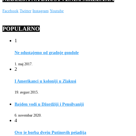
Facebook
Twitter
Instagram
Youtube
POPULARNO
1
Ne odustajemo od gradnje gondole
1. maj 2017.
2
I Amerikanci u koloniji u Zlakusi
19. avgust 2015.
Bajden vodi u Džordžiji i Pensilvaniji
6. novembar 2020.
4
Ovo je borba dveju Putinovih pešadija