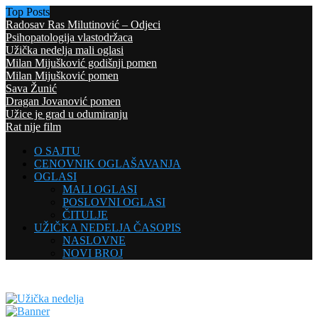
Top Posts
Radosav Ras Milutinović – Odjeci
Psihopatologija vlastodržaca
Užička nedelja mali oglasi
Milan Mijušković godišnji pomen
Milan Mijušković pomen
Sava Žunić
Dragan Jovanović pomen
Užice je grad u odumiranju
Rat nije film
O SAJTU
CENOVNIK OGLAŠAVANJA
OGLASI
MALI OGLASI
POSLOVNI OGLASI
ČITULJE
UŽIČKA NEDELJA ČASOPIS
NASLOVNE
NOVI BROJ