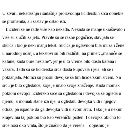
U stvari, nekadašnja i sadašnja proizvodnja liciderskih srca donekle
se promenila, ali sastav je ostao isti.
– Licideri se ne rade više kao nekada. Nekada se manje ukrašavalo i
više su služili za jelo. Pravile su se razne pogačice, stavljala se
sličica i bio je neki manji tekst. Sličica je uglavnom bila muža i žene
u narodnoj nošnji, a tekstovi su bili različiti, na primer: „manuće se
kafane, kada bure nestane“, jer je u to vreme bilo dosta kafana i
vašara. Tada su se liciderska srca dosta kupovala i jela, ali se i
poklanjala. Momci su prosili devojke sa tim liciderskim srcem. Na
srcu je bilo ogledalce, koje je imalo svoje značenje. Kada momak
pokloni devojci licidersko srce sa ogledalom i devojka se ogleda u
njemu, a momak stane iza nje, u ogledalu devojka vidi i njegov
odraz, pa ispadne da ga devojka vidi u svom srcu. Tako je u nekim
krajevima taj poklon bio kao verenički prsten. I devojka obično to
srce nosi oko vrata, što je značilo da je verena – objasnio je