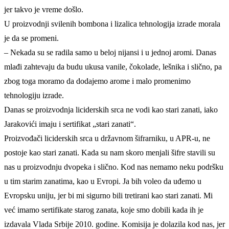
jer takvo je vreme došlo.
U proizvodnji svilenih bombona i lizalica tehnologija izrade morala
je da se promeni.
– Nekada su se radila samo u beloj nijansi i u jednoj aromi. Danas
mlađi zahtevaju da budu ukusa vanile, čokolade, lešnika i slično, pa
zbog toga moramo da dodajemo arome i malo promenimo
tehnologiju izrade.
Danas se proizvodnja liciderskih srca ne vodi kao stari zanati, iako
Jarakovići imaju i sertifikat „stari zanati“.
Proizvođači liciderskih srca u državnom šifrarniku, u APR-u, ne
postoje kao stari zanati. Kada su nam skoro menjali šifre stavili su
nas u proizvodnju dvopeka i slično. Kod nas nemamo neku podršku
u tim starim zanatima, kao u Evropi. Ja bih voleo da uđemo u
Evropsku uniju, jer bi mi sigurno bili tretirani kao stari zanati. Mi
već imamo sertifikate starog zanata, koje smo dobili kada ih je
izdavala Vlada Srbije 2010. godine. Komisija je dolazila kod nas, jer