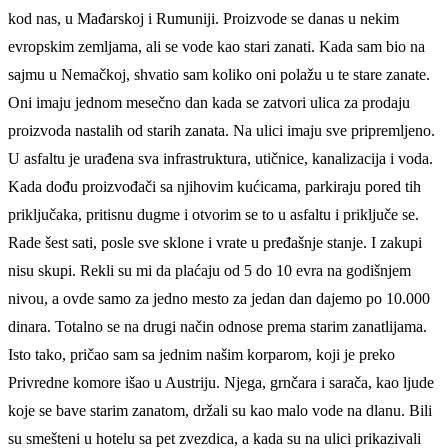
kod nas, u Mađarskoj i Rumuniji. Proizvode se danas u nekim
evropskim zemljama, ali se vode kao stari zanati. Kada sam bio na
sajmu u Nemačkoj, shvatio sam koliko oni polažu u te stare zanate.
Oni imaju jednom mesečno dan kada se zatvori ulica za prodaju
proizvoda nastalih od starih zanata. Na ulici imaju sve pripremljeno.
U asfaltu je urađena sva infrastruktura, utičnice, kanalizacija i voda.
Kada dođu proizvođači sa njihovim kućicama, parkiraju pored tih
priključaka, pritisnu dugme i otvorim se to u asfaltu i priključe se.
Rade šest sati, posle sve sklone i vrate u pređašnje stanje. I zakupi
nisu skupi. Rekli su mi da plaćaju od 5 do 10 evra na godišnjem
nivou, a ovde samo za jedno mesto za jedan dan dajemo po 10.000
dinara. Totalno se na drugi način odnose prema starim zanatlijama.
Isto tako, pričao sam sa jednim našim korparom, koji je preko
Privredne komore išao u Austriju. Njega, grnčara i sarača, kao ljude
koje se bave starim zanatom, držali su kao malo vode na dlanu. Bili
su smešteni u hotelu sa pet zvezdica, a kada su na ulici prikazivali