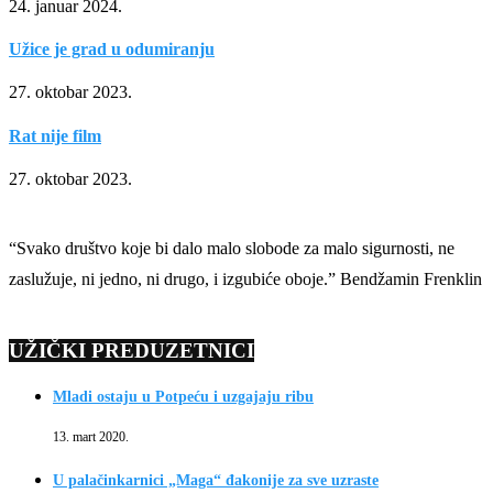
24. januar 2024.
Užice je grad u odumiranju
27. oktobar 2023.
Rat nije film
27. oktobar 2023.
“Svako društvo koje bi dalo malo slobode za malo sigurnosti, ne
zaslužuje, ni jedno, ni drugo, i izgubiće oboje.” Bendžamin Frenklin
UŽIČKI PREDUZETNICI
Mladi ostaju u Potpeću i uzgajaju ribu
13. mart 2020.
U palačinkarnici „Maga“ đakonije za sve uzraste