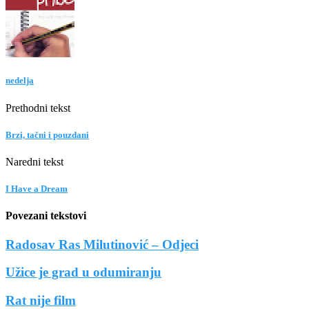
nedelja
Prethodni tekst
Brzi, tačni i pouzdani
Naredni tekst
I Have a Dream
Povezani tekstovi
Radosav Ras Milutinović – Odjeci
Užice je grad u odumiranju
Rat nije film