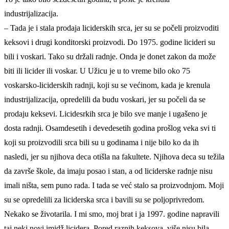
industrijalizacija.
– Tada je i stala prodaja liciderskih srca, jer su se počeli proizvoditi
keksovi i drugi konditorski proizvodi. Do 1975. godine licideri su
bili i voskari. Tako su držali radnje. Onda je donet zakon da može
biti ili licider ili voskar. U Užicu je u to vreme bilo oko 75
voskarsko-liciderskih radnji, koji su se većinom, kada je krenula
industrijalizacija, opredelili da budu voskari, jer su počeli da se
prodaju keksevi. Licidesrkih srca je bilo sve manje i ugašeno je
dosta radnji. Osamdesetih i devedesetih godina prošlog veka svi ti
koji su proizvodili srca bili su u godinama i nije bilo ko da ih
nasledi, jer su njihova deca otišla na fakultete. Njihova deca su težila
da završe škole, da imaju posao i stan, a od liciderske radnje nisu
imali ništa, sem puno rada. I tada se već stalo sa proizvodnjom. Moji
su se opredelili za liciderska srca i bavili su se poljoprivredom.
Nekako se životarila. I mi smo, moj brat i ja 1997. godine napravili
taj neki novi imidž licidera. Pored raznih keksova, više nisu bila