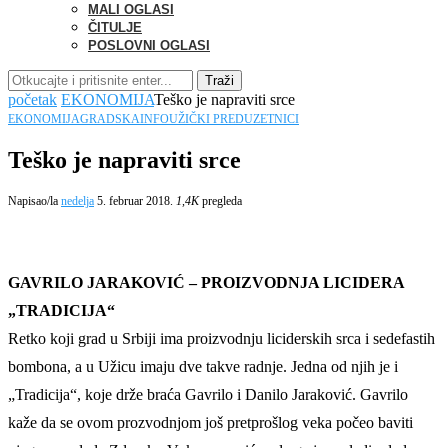
MALI OGLASI
ČITULJE
POSLOVNI OGLASI
Traži
početak
EKONOMIJA
Teško je napraviti srce
EKONOMIJA
GRADSKA
INFO
UŽIČKI PREDUZETNICI
Teško je napraviti srce
Napisao/la
nedelja
5. februar 2018.
1,4K
pregleda
GAVRILO JARAKOVIĆ – PROIZVODNJA LICIDERA
„TRADICIJA“
Retko koji grad u Srbiji ima proizvodnju liciderskih srca i sedefastih
bombona, a u Užicu imaju dve takve radnje. Jedna od njih je i
„Tradicija“, koje drže braća Gavrilo i Danilo Jaraković. Gavrilo
kaže da se ovom prozvodnjom još pretprošlog veka počeo baviti