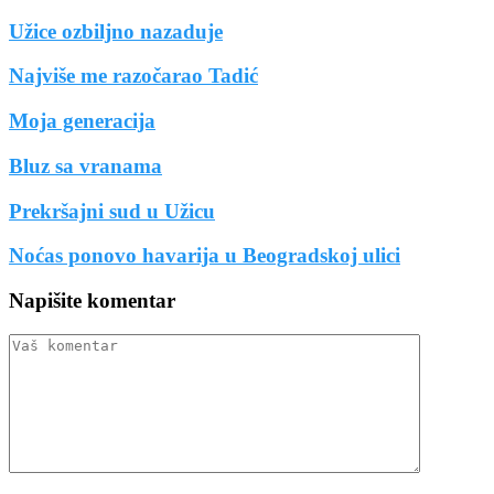
Užice ozbiljno nazaduje
Najviše me razočarao Tadić
Moja generacija
Bluz sa vranama
Prekršajni sud u Užicu
Noćas ponovo havarija u Beogradskoj ulici
Napišite komentar