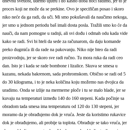
dnevnu svetlost, uđemo ujutru i do kasno doba noći radimo, jer to je
proces koji ne može da se prekine. Ovo je specifičan posao i skoro
niko neće da ga radi, da uči. Mi smo pokušavali da naučimo nekoga,
jer smo u jednom periodu baš imali dosta posla. Tražili smo ko će da
nauči, da nam pomogne u radnji, ali svi dođu i odmah odu kada vide
kako se radi. Svi bi hteli da sede za računarom, da daju komande
preko dugmića ili da rade na pakovanju. Niko nije hteo da radi
proizvodnju, jer se skoro sve radi ručno. Tu mora ruka da radi ceo
dan. Isto je i kada se rade bombone i lizalice. Skuva se smesa u
kazanu, nekada bakrenom, sada prohromskom. Obično se radi od 5
do 30 kilograma, i to je neka količina koju možemo nas dvojica da
uradimo. Onda se izlije na mermerne ploče i tu se malo hlade, jer se
kuvaju na temperaturi između 140 do 160 stepeni. Kada počinje sa
obradom tada smesa ima temperaturu od 120 do 130 stepeni, jer
moramo da je obrađujemo dok je vruća. Jeste da koristimo rukavice
dok je obrađujemo, ali probije ta toplota. Obrađuje se tako vruća, jer