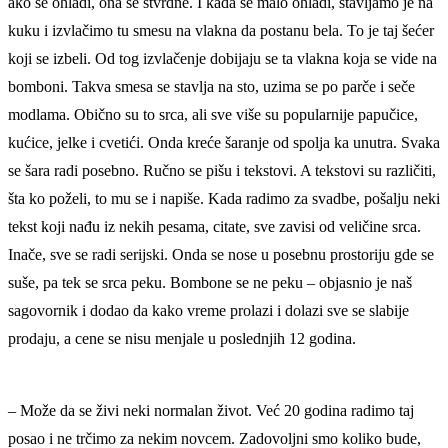
ako se ohladi, ona se stvrdne. I kada se malo ohladi, stavljamo je na
kuku i izvlačimo tu smesu na vlakna da postanu bela. To je taj šećer
koji se izbeli. Od tog izvlačenje dobijaju se ta vlakna koja se vide na
bomboni. Takva smesa se stavlja na sto, uzima se po parče i seče
modlama. Obično su to srca, ali sve više su popularnije papučice,
kućice, jelke i cvetići. Onda kreće šaranje od spolja ka unutra. Svaka
se šara radi posebno. Ručno se pišu i tekstovi. A tekstovi su različiti,
šta ko poželi, to mu se i napiše. Kada radimo za svadbe, pošalju neki
tekst koji nađu iz nekih pesama, citate, sve zavisi od veličine srca.
Inače, sve se radi serijski. Onda se nose u posebnu prostoriju gde se
suše, pa tek se srca peku. Bombone se ne peku – objasnio je naš
sagovornik i dodao da kako vreme prolazi i dolazi sve se slabije
prodaju, a cene se nisu menjale u poslednjih 12 godina.
– Može da se živi neki normalan život. Već 20 godina radimo taj
posao i ne trčimo za nekim novcem. Zadovoljni smo koliko bude,