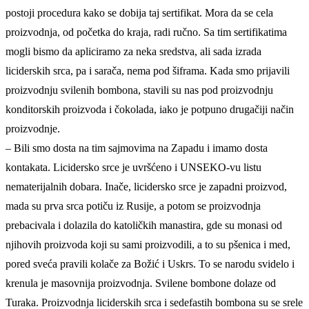
postoji procedura kako se dobija taj sertifikat. Mora da se cela
proizvodnja, od početka do kraja, radi ručno. Sa tim sertifikatima
mogli bismo da apliciramo za neka sredstva, ali sada izrada
liciderskih srca, pa i sarača, nema pod šiframa. Kada smo prijavili
proizvodnju svilenih bombona, stavili su nas pod proizvodnju
konditorskih proizvoda i čokolada, iako je potpuno drugačiji način
proizvodnje.
– Bili smo dosta na tim sajmovima na Zapadu i imamo dosta
kontakata. Licidersko srce je uvršćeno i UNSEKO-vu listu
nematerijalnih dobara. Inače, licidersko srce je zapadni proizvod,
mada su prva srca potiču iz Rusije, a potom se proizvodnja
prebacivala i dolazila do katoličkih manastira, gde su monasi od
njihovih proizvoda koji su sami proizvodili, a to su pšenica i med,
pored sveća pravili kolače za Božić i Uskrs. To se narodu svidelo i
krenula je masovnija proizvodnja. Svilene bombone dolaze od
Turaka. Proizvodnja liciderskih srca i sedefastih bombona su se srele