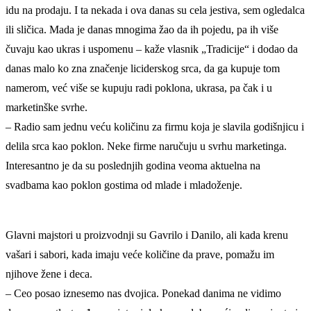
idu na prodaju. I ta nekada i ova danas su cela jestiva, sem ogledalca
ili sličica. Mada je danas mnogima žao da ih pojedu, pa ih više
čuvaju kao ukras i uspomenu – kaže vlasnik „Tradicije“ i dodao da
danas malo ko zna značenje liciderskog srca, da ga kupuje tom
namerom, već više se kupuju radi poklona, ukrasa, pa čak i u
marketinške svrhe.
– Radio sam jednu veću količinu za firmu koja je slavila godišnjicu i
delila srca kao poklon. Neke firme naručuju u svrhu marketinga.
Interesantno je da su poslednjih godina veoma aktuelna na
svadbama kao poklon gostima od mlade i mladoženje.
Glavni majstori u proizvodnji su Gavrilo i Danilo, ali kada krenu
vašari i sabori, kada imaju veće količine da prave, pomažu im
njihove žene i deca.
– Ceo posao iznesemo nas dvojica. Ponekad danima ne vidimo