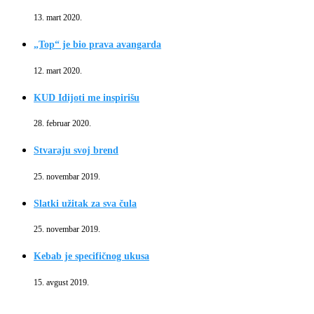
13. mart 2020.
„Top“ je bio prava avangarda
12. mart 2020.
KUD Idijoti me inspirišu
28. februar 2020.
Stvaraju svoj brend
25. novembar 2019.
Slatki užitak za sva čula
25. novembar 2019.
Kebab je specifičnog ukusa
15. avgust 2019.