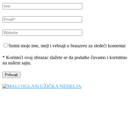
Snimi moje ime, mejl i vebsajt u brauzeru za sledeći komentar
* Koristeći ovaj obrazac slažete se da podatke čuvamo i koristimo
na našem sajtu.