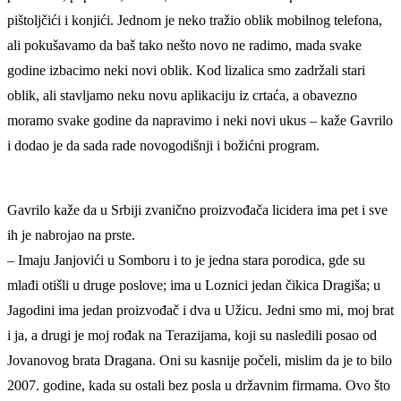
pištoljčići i konjići. Jednom je neko tražio oblik mobilnog telefona,
ali pokušavamo da baš tako nešto novo ne radimo, mada svake
godine izbacimo neki novi oblik. Kod lizalica smo zadržali stari
oblik, ali stavljamo neku novu aplikaciju iz crtaća, a obavezno
moramo svake godine da napravimo i neki novi ukus – kaže Gavrilo
i dodao je da sada rade novogodišnji i božićni program.
Gavrilo kaže da u Srbiji zvanično proizvođača licidera ima pet i sve
ih je nabrojao na prste.
– Imaju Janjovići u Somboru i to je jedna stara porodica, gde su
mlađi otišli u druge poslove; ima u Loznici jedan čikica Dragiša; u
Jagodini ima jedan proizvođač i dva u Užicu. Jedni smo mi, moj brat
i ja, a drugi je moj rođak na Terazijama, koji su nasledili posao od
Jovanovog brata Dragana. Oni su kasnije počeli, mislim da je to bilo
2007. godine, kada su ostali bez posla u državnim firmama. Ovo što