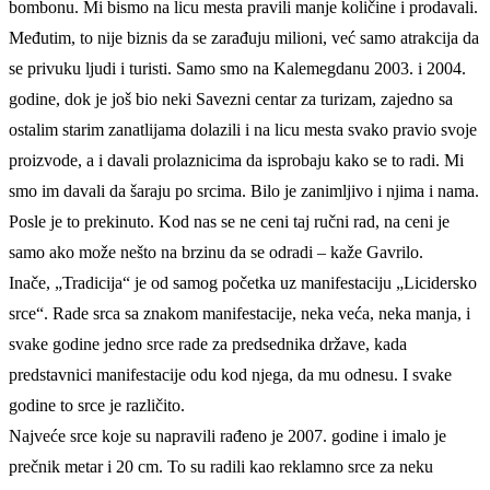
bombonu. Mi bismo na licu mesta pravili manje količine i prodavali.
Međutim, to nije biznis da se zarađuju milioni, već samo atrakcija da
se privuku ljudi i turisti. Samo smo na Kalemegdanu 2003. i 2004.
godine, dok je još bio neki Savezni centar za turizam, zajedno sa
ostalim starim zanatlijama dolazili i na licu mesta svako pravio svoje
proizvode, a i davali prolaznicima da isprobaju kako se to radi. Mi
smo im davali da šaraju po srcima. Bilo je zanimljivo i njima i nama.
Posle je to prekinuto. Kod nas se ne ceni taj ručni rad, na ceni je
samo ako može nešto na brzinu da se odradi – kaže Gavrilo.
Inače, „Tradicija“ je od samog početka uz manifestaciju „Licidersko
srce“. Rade srca sa znakom manifestacije, neka veća, neka manja, i
svake godine jedno srce rade za predsednika države, kada
predstavnici manifestacije odu kod njega, da mu odnesu. I svake
godine to srce je različito.
Najveće srce koje su napravili rađeno je 2007. godine i imalo je
prečnik metar i 20 cm. To su radili kao reklamno srce za neku