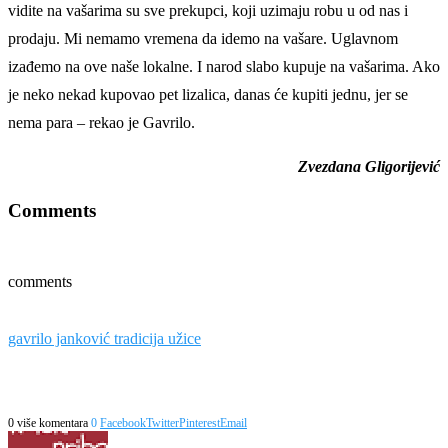
vidite na vašarima su sve prekupci, koji uzimaju robu u od nas i
prodaju. Mi nemamo vremena da idemo na vašare. Uglavnom
izađemo na ove naše lokalne. I narod slabo kupuje na vašarima. Ako
je neko nekad kupovao pet lizalica, danas će kupiti jednu, jer se
nema para – rekao je Gavrilo.
Zvezdana Gligorijević
Comments
comments
gavrilo janković tradicija užice
0 više komentara
0
Facebook
Twitter
Pinterest
Email