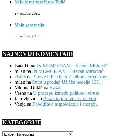
Najviše me razočarao Tadić
27. oktobar 2023.
Moja generacija
27. oktobar 2023.
NAJNOVIJI KOMENTARI
Bata D.
na
IN MEMORIAM – Stevan Mirković
milan
na
IN MEMORIAM – Stevan Mirković
Uskrs
na
3 nove infekcije u Zlatiborskom okrugu
milan
na
Sutra u prodaji Užička nedelja 1031!
Mirjana Dokić
na
Kašalj
Vesna
na
U procepu između politike i virusa
Jakovljevic
na
Posao koji se voli ili ne voli
Vanja
na
Poboljšava raspoloženje i energiju
KATEGORIJE
KATEGORIJE