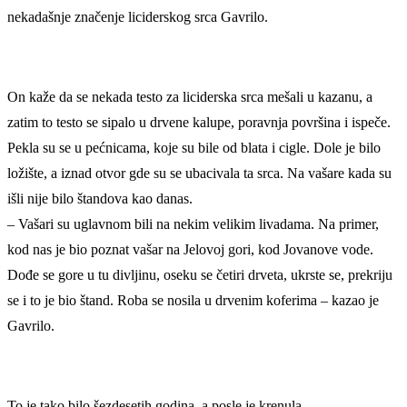
nekadašnje značenje liciderskog srca Gavrilo.
On kaže da se nekada testo za liciderska srca mešali u kazanu, a
zatim to testo se sipalo u drvene kalupe, poravnja površina i ispeče.
Pekla su se u pećnicama, koje su bile od blata i cigle. Dole je bilo
ložište, a iznad otvor gde su se ubacivala ta srca. Na vašare kada su
išli nije bilo štandova kao danas.
– Vašari su uglavnom bili na nekim velikim livadama. Na primer,
kod nas je bio poznat vašar na Jelovoj gori, kod Jovanove vode.
Dođe se gore u tu divljinu, oseku se četiri drveta, ukrste se, prekriju
se i to je bio štand. Roba se nosila u drvenim koferima – kazao je
Gavrilo.
To je tako bilo šezdesetih godina, a posle je krenula