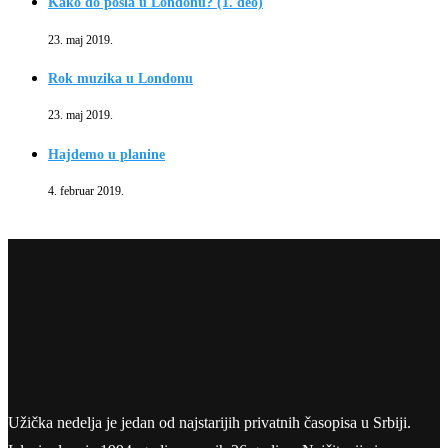
Kako do posla u Londonu? (1. deo)
23. maj 2019.
Rok muzika u Londonu
23. maj 2019.
Hajdemo u planine
4. februar 2019.
Užička nedelja je jedan od najstarijih privatnih časopisa u Srbiji.