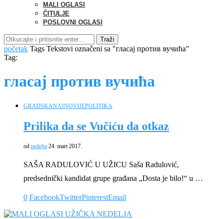
MALI OGLASI
ČITULJE
POSLOVNI OGLASI
Traži
početak
Tags
Tekstovi označeni sa "гласај против вучића"
Tag:
гласај против вучића
GRADSKA
NAJNOVIJE
POLITIKA
Prilika da se Vučiću da otkaz
od
nedelja
24. mart 2017.
SAŠA RADULOVIĆ U UŽICU Saša Radulović,
predsednički kandidat grupe građana „Dosta je bilo!“ u …
0
Facebook
Twitter
Pinterest
Email