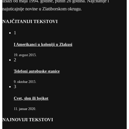
Izlazi od maja 1994. godine, punih 26 godina. Najčitanije i
najuticajnije novine u Zlatiborskom okrugu.
NAJČITANIJI TEKSTOVI
1
I Amerikanci u koloniji u Zlakusi
19. avgust 2015.
2
Telefoni autobuske stanice
9. oktobar 2015.
3
Cvet, slon ili bojkot
11. januar 2020.
NAJNOVIJI TEKSTOVI