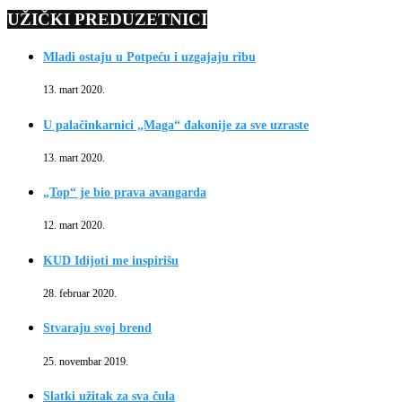
UŽIČKI PREDUZETNICI
Mladi ostaju u Potpeću i uzgajaju ribu
13. mart 2020.
U palačinkarnici „Maga“ đakonije za sve uzraste
13. mart 2020.
„Top“ je bio prava avangarda
12. mart 2020.
KUD Idijoti me inspirišu
28. februar 2020.
Stvaraju svoj brend
25. novembar 2019.
Slatki užitak za sva čula