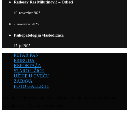
Radosav Ras Milutinović – Odjeci
10. novembar 2025.
7. novembar 2025.
Psihopatologija vlastodržaca
17. jul 2025.
PETAR PAN
PRIRODA
REPORTAŽA
STARO UŽICE
UŽICE U CVEĆU
ZABAVA
FOTO GALERIJE
Zabranjena je svaka upotreba teksta i fotografija bez odobrenja
vlasnika sajta. Sva prava zadržana.