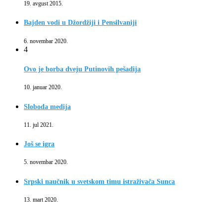
19. avgust 2015.
Bajden vodi u Džordžiji i Pensilvaniji
6. novembar 2020.
4
Ovo je borba dveju Putinovih pešadija
10. januar 2020.
Sloboda medija
11. jul 2021.
Još se igra
5. novembar 2020.
Srpski naučnik u svetskom timu istraživača Sunca
13. mart 2020.