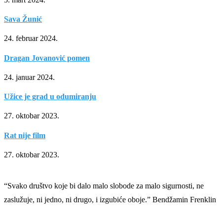
Sava Žunić
24. februar 2024.
Dragan Jovanović pomen
24. januar 2024.
Užice je grad u odumiranju
27. oktobar 2023.
Rat nije film
27. oktobar 2023.
“Svako društvo koje bi dalo malo slobode za malo sigurnosti, ne
zaslužuje, ni jedno, ni drugo, i izgubiće oboje.” Bendžamin Frenklin