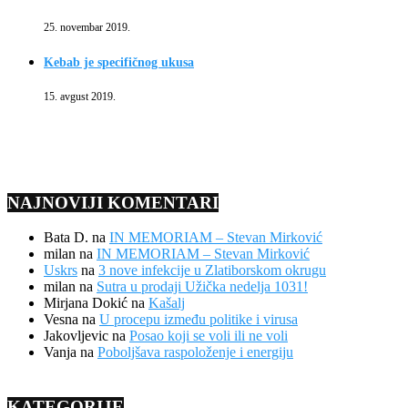
25. novembar 2019.
Kebab je specifičnog ukusa
15. avgust 2019.
NAJNOVIJI KOMENTARI
Bata D.
na
IN MEMORIAM – Stevan Mirković
milan
na
IN MEMORIAM – Stevan Mirković
Uskrs
na
3 nove infekcije u Zlatiborskom okrugu
milan
na
Sutra u prodaji Užička nedelja 1031!
Mirjana Dokić
na
Kašalj
Vesna
na
U procepu između politike i virusa
Jakovljevic
na
Posao koji se voli ili ne voli
Vanja
na
Poboljšava raspoloženje i energiju
KATEGORIJE