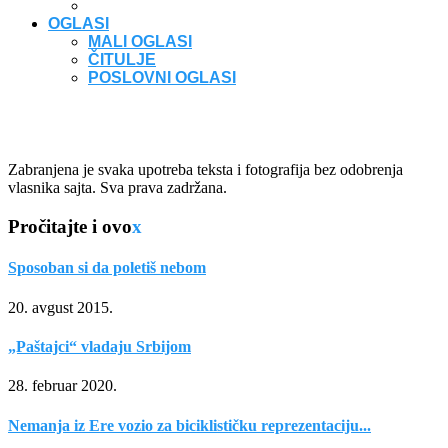
OGLASI
MALI OGLASI
ČITULJE
POSLOVNI OGLASI
Zabranjena je svaka upotreba teksta i fotografija bez odobrenja
vlasnika sajta. Sva prava zadržana.
Pročitajte i ovo
x
Sposoban si da poletiš nebom
20. avgust 2015.
„Paštajci“ vladaju Srbijom
28. februar 2020.
Nemanja iz Ere vozio za biciklističku reprezentaciju...