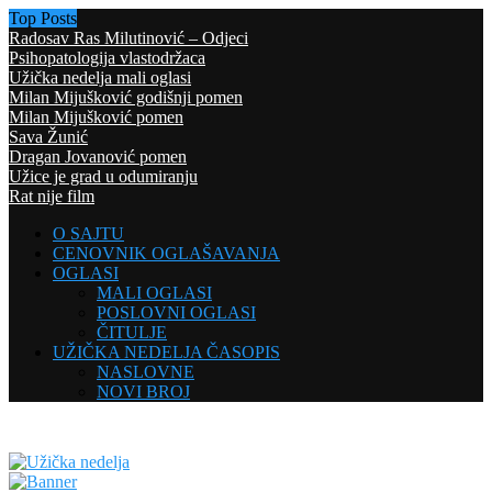
Top Posts
Radosav Ras Milutinović – Odjeci
Psihopatologija vlastodržaca
Užička nedelja mali oglasi
Milan Mijušković godišnji pomen
Milan Mijušković pomen
Sava Žunić
Dragan Jovanović pomen
Užice je grad u odumiranju
Rat nije film
O SAJTU
CENOVNIK OGLAŠAVANJA
OGLASI
MALI OGLASI
POSLOVNI OGLASI
ČITULJE
UŽIČKA NEDELJA ČASOPIS
NASLOVNE
NOVI BROJ