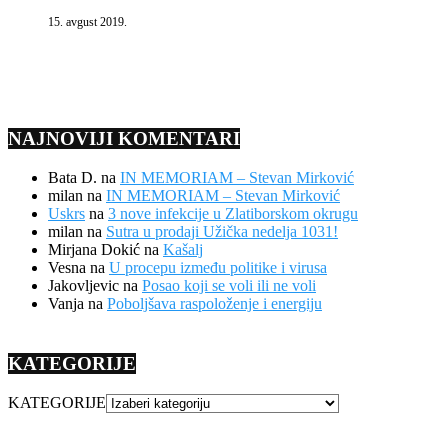
15. avgust 2019.
NAJNOVIJI KOMENTARI
Bata D.
na
IN MEMORIAM – Stevan Mirković
milan
na
IN MEMORIAM – Stevan Mirković
Uskrs
na
3 nove infekcije u Zlatiborskom okrugu
milan
na
Sutra u prodaji Užička nedelja 1031!
Mirjana Dokić
na
Kašalj
Vesna
na
U procepu između politike i virusa
Jakovljevic
na
Posao koji se voli ili ne voli
Vanja
na
Poboljšava raspoloženje i energiju
KATEGORIJE
KATEGORIJE