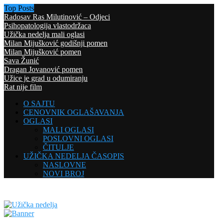
Top Posts
Radosav Ras Milutinović – Odjeci
Psihopatologija vlastodržaca
Užička nedelja mali oglasi
Milan Mijušković godišnji pomen
Milan Mijušković pomen
Sava Žunić
Dragan Jovanović pomen
Užice je grad u odumiranju
Rat nije film
O SAJTU
CENOVNIK OGLAŠAVANJA
OGLASI
MALI OGLASI
POSLOVNI OGLASI
ČITULJE
UŽIČKA NEDELJA ČASOPIS
NASLOVNE
NOVI BROJ