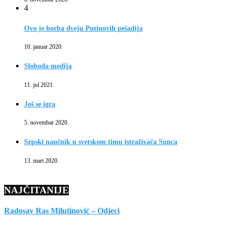
4
Ovo je borba dveju Putinovih pešadija
10. januar 2020.
Sloboda medija
11. jul 2021.
Još se igra
5. novembar 2020.
Srpski naučnik u svetskom timu istraživača Sunca
13. mart 2020.
NAJČITANIJE
Radosav Ras Milutinović – Odjeci