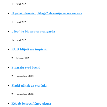
13. mart 2020.
U palačinkarnici „Maga“ đakonije za sve uzraste
13. mart 2020.
„Top“ je bio prava avangarda
12. mart 2020.
KUD Idijoti me inspirišu
28. februar 2020.
Stvaraju svoj brend
25. novembar 2019.
Slatki užitak za sva čula
25. novembar 2019.
Kebab je specifičnog ukusa