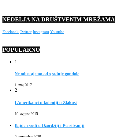
NEDELJA NA DRUŠTVENIM MREŽAMA
Facebook
Twitter
Instagram
Youtube
POPULARNO
1
Ne odustajemo od gradnje gondole
1. maj 2017.
2
I Amerikanci u koloniji u Zlakusi
19. avgust 2015.
Bajden vodi u Džordžiji i Pensilvaniji
6. novembar 2020.