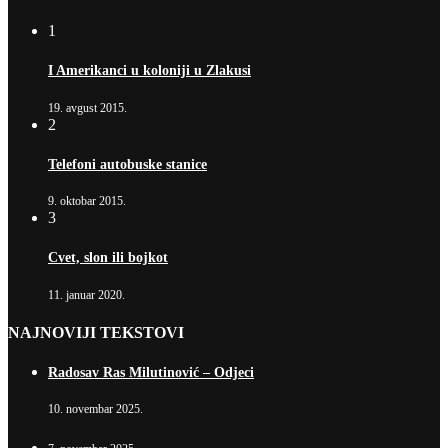
1
I Amerikanci u koloniji u Zlakusi
19. avgust 2015.
2
Telefoni autobuske stanice
9. oktobar 2015.
3
Cvet, slon ili bojkot
11. januar 2020.
NAJNOVIJI TEKSTOVI
Radosav Ras Milutinović – Odjeci
10. novembar 2025.