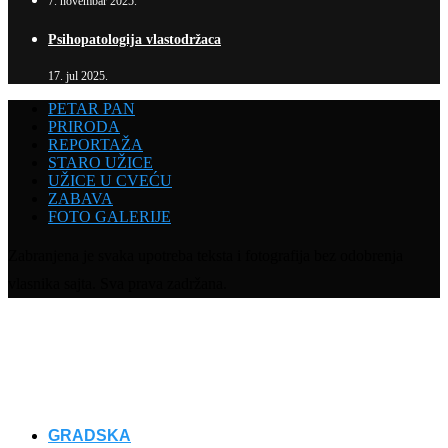
7. novembar 2025.
Psihopatologija vlastodržaca
17. jul 2025.
PETAR PAN
PRIRODA
REPORTAŽA
STARO UŽICE
UŽICE U CVEĆU
ZABAVA
FOTO GALERIJE
Zabranjena je svaka upotreba teksta i fotografija bez odobrenja
vlasnika sajta. Sva prava zadržana.
GRADSKA