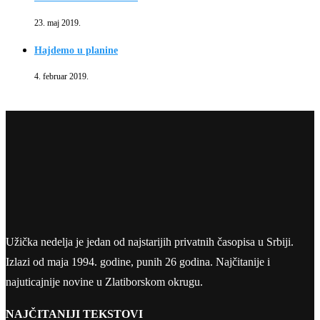
23. maj 2019.
Hajdemo u planine
4. februar 2019.
Užička nedelja je jedan od najstarijih privatnih časopisa u Srbiji.
Izlazi od maja 1994. godine, punih 26 godina. Najčitanije i
najuticajnije novine u Zlatiborskom okrugu.
NAJČITANIJI TEKSTOVI