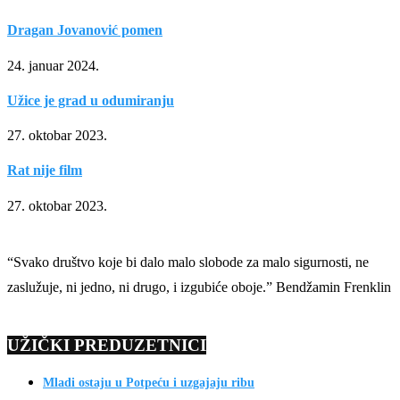
Dragan Jovanović pomen
24. januar 2024.
Užice je grad u odumiranju
27. oktobar 2023.
Rat nije film
27. oktobar 2023.
“Svako društvo koje bi dalo malo slobode za malo sigurnosti, ne
zaslužuje, ni jedno, ni drugo, i izgubiće oboje.” Bendžamin Frenklin
UŽIČKI PREDUZETNICI
Mladi ostaju u Potpeću i uzgajaju ribu