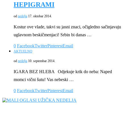
HEPIGRAMI
od
nedelja
17. oktobar 2014.
Kostur ove vlade, takvi su jasni znaci, očigledno sačinjavaju
uglavnom beskičmenjaci! Srbin bi danas …
0
Facebook
Twitter
Pinterest
Email
AKTUELNO
od
nedelja
10. septembar 2014.
IGARA BEZ HLEBA Odjekuje krik do neba: Naped
momci vični šutu! Vas nebeski …
0
Facebook
Twitter
Pinterest
Email