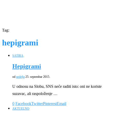
Tag:
hepigrami
SATIRA
Hepigrami
od
nedelja
25. septembar 2015.
U odnosu na Slobu, SNS neće raditi isto: oni ne koriste
suzavac, ali raspoloženje …
0
Facebook
Twitter
Pinterest
Email
AKTUELNO