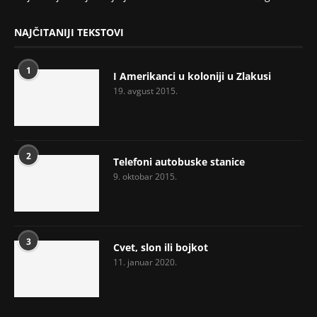
NAJČITANIJI TEKSTOVI
1
I Amerikanci u koloniji u Zlakusi
19. avgust 2015.
2
Telefoni autobuske stanice
9. oktobar 2015.
3
Cvet, slon ili bojkot
11. januar 2020.