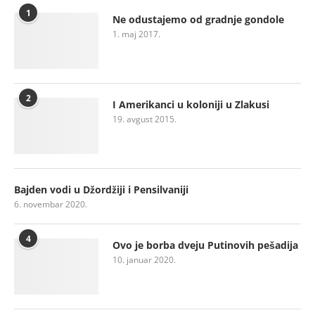
1
Ne odustajemo od gradnje gondole
1. maj 2017.
2
I Amerikanci u koloniji u Zlakusi
19. avgust 2015.
Bajden vodi u Džordžiji i Pensilvaniji
6. novembar 2020.
4
Ovo je borba dveju Putinovih pešadija
10. januar 2020.