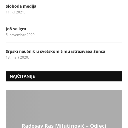
Sloboda medija
11. jul 2021.
Još se igra
5. novembar 2020.
Srpski naučnik u svetskom timu istraživača Sunca
13. mart 2020.
NAJČITANIJE
Radosav Ras Milutinović – Odjeci