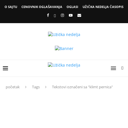
O SAJTU
CENOVNIK OGLAŠAVANJA
OGLASI
UŽIČKA NEDELJA ČASOPIS
početak
Tags
Tekstovi označeni sa "klimt pernica"