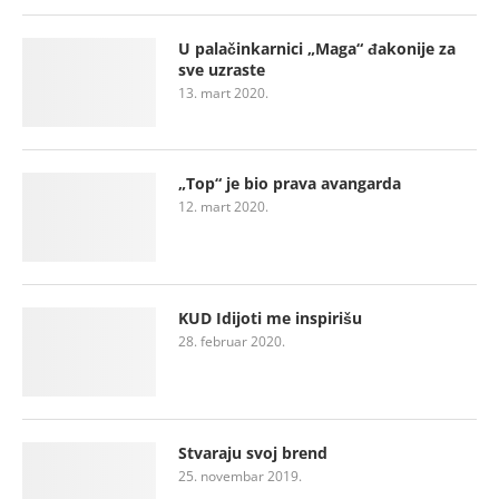
U palačinkarnici „Maga“ đakonije za
sve uzraste
13. mart 2020.
„Top“ je bio prava avangarda
12. mart 2020.
KUD Idijoti me inspirišu
28. februar 2020.
Stvaraju svoj brend
25. novembar 2019.