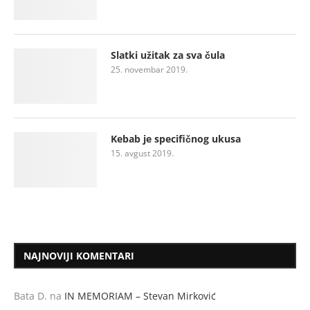
Slatki užitak za sva čula
25. novembar 2019.
Kebab je specifičnog ukusa
15. avgust 2019.
NAJNOVIJI KOMENTARI
Bata D.
na
IN MEMORIAM – Stevan Mirković