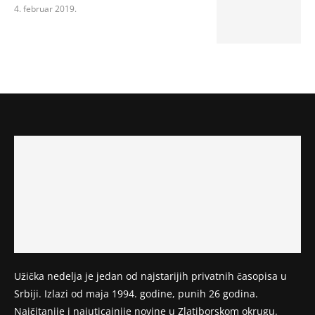
4. februar 2019.
Užička nedelja je jedan od najstarijih privatnih časopisa u
Srbiji. Izlazi od maja 1994. godine, punih 26 godina.
Najčitanije i najuticajnije novine u Zlatiborskom okrugu.