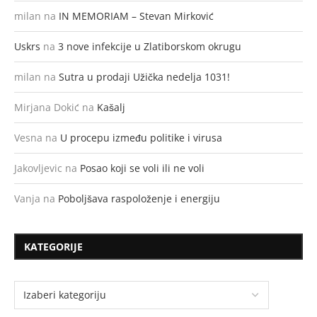
milan
na
IN MEMORIAM – Stevan Mirković
Uskrs
na
3 nove infekcije u Zlatiborskom okrugu
milan
na
Sutra u prodaji Užička nedelja 1031!
Mirjana Dokić
na
Kašalj
Vesna
na
U procepu između politike i virusa
Jakovljevic
na
Posao koji se voli ili ne voli
Vanja
na
Poboljšava raspoloženje i energiju
KATEGORIJE