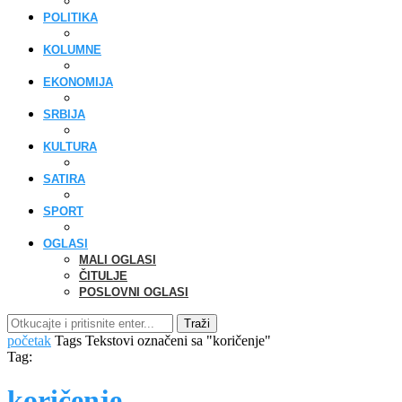
POLITIKA
KOLUMNE
EKONOMIJA
SRBIJA
KULTURA
SATIRA
SPORT
OGLASI
MALI OGLASI
ČITULJE
POSLOVNI OGLASI
Traži
početak
Tags
Tekstovi označeni sa "koričenje"
Tag:
koričenje