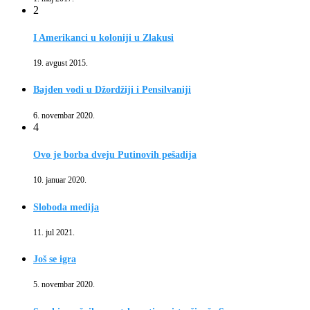
2
I Amerikanci u koloniji u Zlakusi
19. avgust 2015.
Bajden vodi u Džordžiji i Pensilvaniji
6. novembar 2020.
4
Ovo je borba dveju Putinovih pešadija
10. januar 2020.
Sloboda medija
11. jul 2021.
Još se igra
5. novembar 2020.