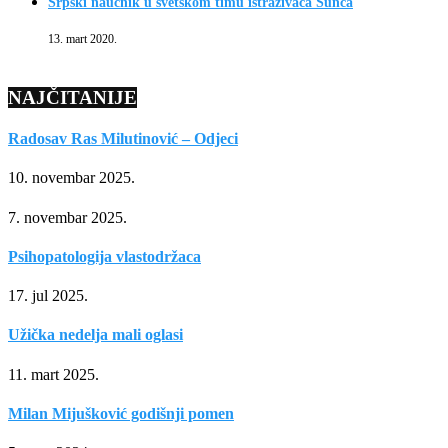
Srpski naučnik u svetskom timu istraživača Sunca
13. mart 2020.
NAJČITANIJE
Radosav Ras Milutinović – Odjeci
10. novembar 2025.
7. novembar 2025.
Psihopatologija vlastodržaca
17. jul 2025.
Užička nedelja mali oglasi
11. mart 2025.
Milan Mijušković godišnji pomen