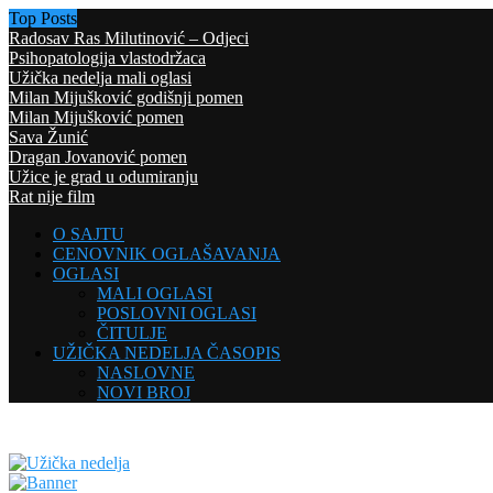
Top Posts
Radosav Ras Milutinović – Odjeci
Psihopatologija vlastodržaca
Užička nedelja mali oglasi
Milan Mijušković godišnji pomen
Milan Mijušković pomen
Sava Žunić
Dragan Jovanović pomen
Užice je grad u odumiranju
Rat nije film
O SAJTU
CENOVNIK OGLAŠAVANJA
OGLASI
MALI OGLASI
POSLOVNI OGLASI
ČITULJE
UŽIČKA NEDELJA ČASOPIS
NASLOVNE
NOVI BROJ