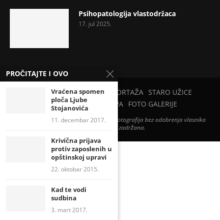
Psihopatologija vlastodržaca
17. jul 2025.
PROČITAJTE I OVO
Vraćena spomen
PETAR PAN
PRIRODA
REPORTAŽA
STARO UŽICE
ploča Ljube
UŽICE U CVEĆU
ZABAVA
FOTO GALERIJE
Stojanovića
Zabranjena je svaka upotreba teksta i fotografija bez odobrenja vlasnika
11. decembar 2017.
sajta. Sva prava zadržana.
Krivična prijava
protiv zaposlenih u
opštinskoj upravi
22. oktobar 2015.
Kad te vodi
sudbina
3. mart 2017.