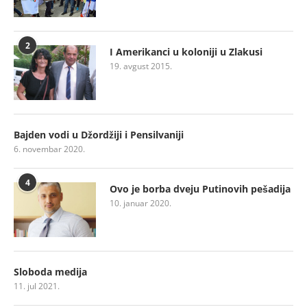
2
I Amerikanci u koloniji u Zlakusi
19. avgust 2015.
Bajden vodi u Džordžiji i Pensilvaniji
6. novembar 2020.
4
Ovo je borba dveju Putinovih pešadija
10. januar 2020.
Sloboda medija
11. jul 2021.