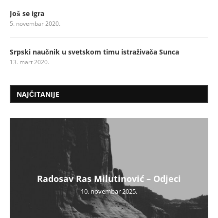
Još se igra
5. novembar 2020.
Srpski naučnik u svetskom timu istraživača Sunca
13. mart 2020.
NAJČITANIJE
Radosav Ras Milutinović – Odjeci
10. novembar 2025.