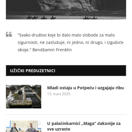
“Svako društvo koje bi dalo malo slobode za malo
sigurnosti, ne zaslužuje, ni jedno, ni drugo, i izgubiće
oboje.” Bendžamin Frenklin
UŽIČKI PREDUZETNICI
Mladi ostaju u Potpeću i uzgajaju ribu
13. mart 2020.
U palačinkarnici „Maga“ đakonije za
sve uzraste