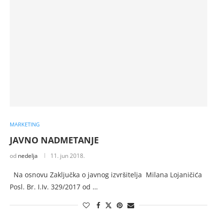
MARKETING
JAVNO NADMETANJE
od
nedelja
11. jun 2018.
Na osnovu Zaključka o javnog izvršitelja Milana Lojaničića
Posl. Br. I.Iv. 329/2017 od …