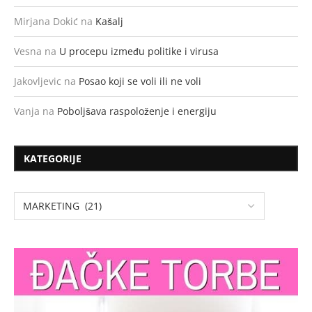
Mirjana Dokić
na
Kašalj
Vesna
na
U procepu između politike i virusa
Jakovljevic
na
Posao koji se voli ili ne voli
Vanja
na
Poboljšava raspoloženje i energiju
KATEGORIJE