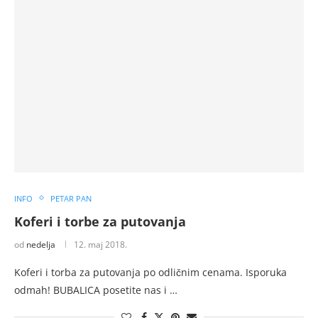
INFO
PETAR PAN
Koferi i torbe za putovanja
od
nedelja
12. maj 2018.
Koferi i torba za putovanja po odličnim cenama. Isporuka
odmah! BUBALICA posetite nas i …