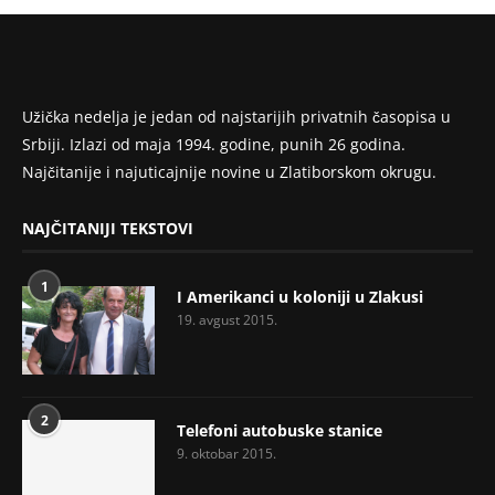
Užička nedelja je jedan od najstarijih privatnih časopisa u
Srbiji. Izlazi od maja 1994. godine, punih 26 godina.
Najčitanije i najuticajnije novine u Zlatiborskom okrugu.
NAJČITANIJI TEKSTOVI
1
I Amerikanci u koloniji u Zlakusi
19. avgust 2015.
2
Telefoni autobuske stanice
9. oktobar 2015.