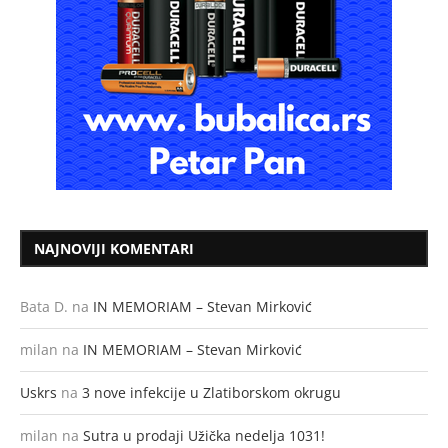
NAJNOVIJI KOMENTARI
Bata D.
na
IN MEMORIAM – Stevan Mirković
milan
na
IN MEMORIAM – Stevan Mirković
Uskrs
na
3 nove infekcije u Zlatiborskom okrugu
milan
na
Sutra u prodaji Užička nedelja 1031!