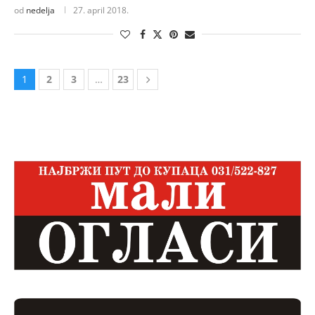
od
nedelja
27. april 2018.
1
2
3
…
23