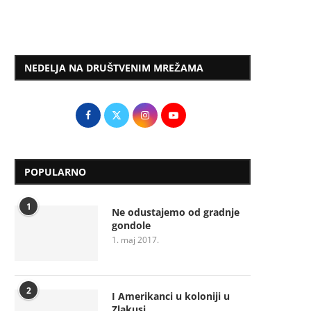
NEDELJA NA DRUŠTVENIM MREŽAMA
POPULARNO
1
Ne odustajemo od gradnje
gondole
1. maj 2017.
2
I Amerikanci u koloniji u
Zlakusi