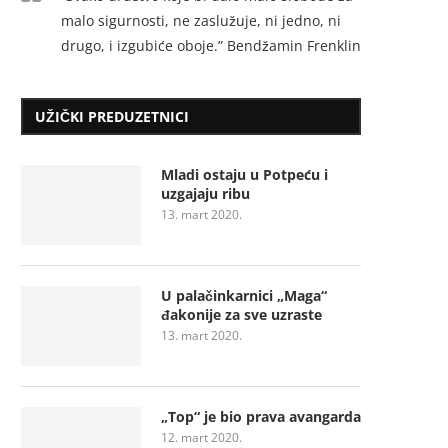
malo sigurnosti, ne zaslužuje, ni jedno, ni
drugo, i izgubiće oboje.” Bendžamin Frenklin
UŽIČKI PREDUZETNICI
Mladi ostaju u Potpeću i
uzgajaju ribu
13. mart 2020.
U palačinkarnici „Maga“
đakonije za sve uzraste
13. mart 2020.
„Top“ je bio prava avangarda
12. mart 2020.