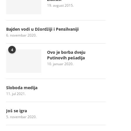
19. avgust 2015.
Bajden vodi u Džordžiji i Pensilvaniji
6. novembar 2020.
4
Ovo je borba dveju
Putinovih pešadija
10. januar 2020.
Sloboda medija
11. jul 2021.
Još se igra
5. novembar 2020.