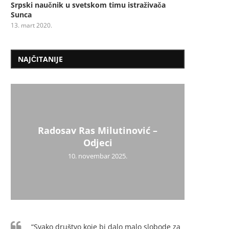
Srpski naučnik u svetskom timu istraživača
Sunca
13. mart 2020.
NAJČITANIJE
Radosav Ras Milutinović –
Mil
Psiho
Užic
Uži
Dr
Mi
Odjeci
10. novembar 2025.
“Svako društvo koje bi dalo malo slobode za