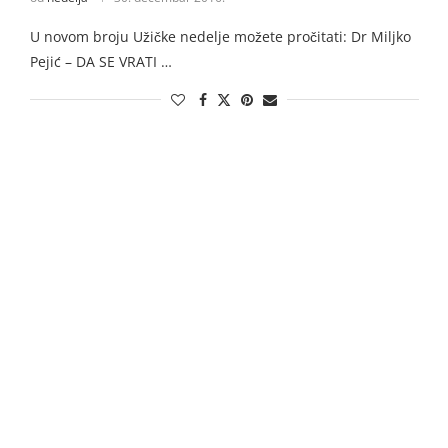
U novom broju Užičke nedelje možete pročitati: Dr Miljko
Pejić – DA SE VRATI …