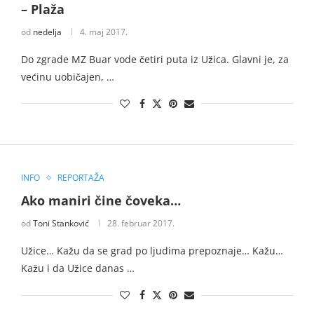
– Plaža
od
nedelja
4. maj 2017.
Do zgrade MZ Buar vode četiri puta iz Užica. Glavni je, za
većinu uobičajen, …
INFO
REPORTAŽA
Ako maniri čine čoveka…
od
Toni Stanković
28. februar 2017.
Užice… Kažu da se grad po ljudima prepoznaje… Kažu…
Kažu i da Užice danas …