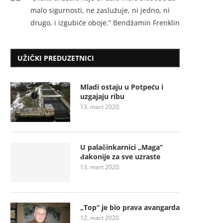
malo sigurnosti, ne zaslužuje, ni jedno, ni
drugo, i izgubiće oboje.” Bendžamin Frenklin
UŽIČKI PREDUZETNICI
Mladi ostaju u Potpeću i
uzgajaju ribu
13. mart 2020.
U palačinkarnici „Maga“
đakonije za sve uzraste
13. mart 2020.
„Top“ je bio prava avangarda
12. mart 2020.