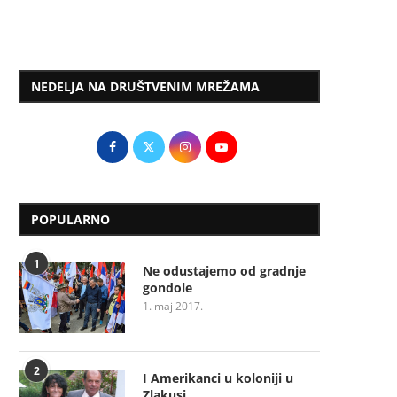
NEDELJA NA DRUŠTVENIM MREŽAMA
POPULARNO
1
Ne odustajemo od gradnje
gondole
1. maj 2017.
2
I Amerikanci u koloniji u
Zlakusi