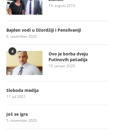
19. avgust 2015.
Bajden vodi u Džordžiji i Pensilvaniji
6. novembar 2020.
4
Ovo je borba dveju
Putinovih pešadija
10. januar 2020.
Sloboda medija
11. jul 2021.
Još se igra
5. novembar 2020.