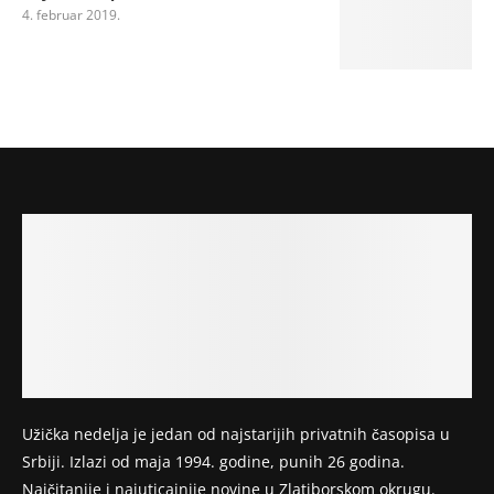
4. februar 2019.
Užička nedelja je jedan od najstarijih privatnih časopisa u
Srbiji. Izlazi od maja 1994. godine, punih 26 godina.
Najčitanije i najuticajnije novine u Zlatiborskom okrugu.