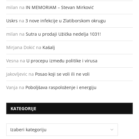
milan
na
IN MEMORIAM – Stevan Mirković
Uskrs
na
3 nove infekcije u Zlatiborskom okrugu
milan
na
Sutra u prodaji Užička nedelja 1031!
Mirjana Dokić
na
Kašalj
Vesna
na
U procepu između politike i virusa
Jakovljevic
na
Posao koji se voli ili ne voli
Vanja
na
Poboljšava raspoloženje i energiju
KATEGORIJE