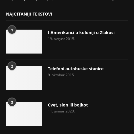
NAJČITANIJI TEKSTOVI
1
I Amerikanci u koloniji u Zlakusi
19. avgust 2015.
2
Telefoni autobuske stanice
9. oktobar 2015.
3
Cvet, slon ili bojkot
11. januar 2020.