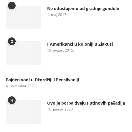
1
Ne odustajemo od gradnje gondole
1. maj 2017.
2
I Amerikanci u koloniji u Zlakusi
19. avgust 2015.
Bajden vodi u Džordžiji i Pensilvaniji
6. novembar 2020.
4
Ovo je borba dveju Putinovih pešadija
10. januar 2020.