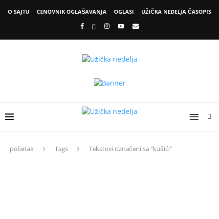
O SAJTU
CENOVNIK OGLAŠAVANJA
OGLASI
UŽIČKA NEDELJA ČASOPIS
početak
Tags
Tekstovi označeni sa "kušići"