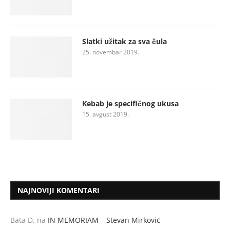
Slatki užitak za sva čula
25. novembar 2019.
Kebab je specifičnog ukusa
15. avgust 2019.
NAJNOVIJI KOMENTARI
Bata D.
na
IN MEMORIAM – Stevan Mirković