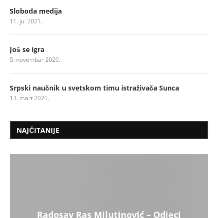
Sloboda medija
11. jul 2021.
Još se igra
5. novembar 2020.
Srpski naučnik u svetskom timu istraživača Sunca
13. mart 2020.
NAJČITANIJE
Radosav Ras Milutinović – Odjeci