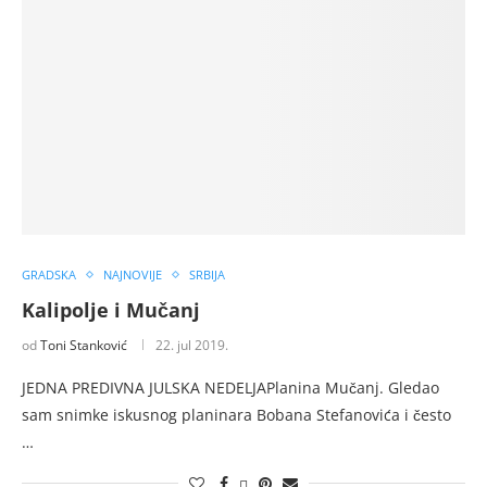
GRADSKA
NAJNOVIJE
SRBIJA
Kalipolje i Mučanj
od
Toni Stanković
22. jul 2019.
JEDNA PREDIVNA JULSKA NEDELJAPlanina Mučanj. Gledao
sam snimke iskusnog planinara Bobana Stefanovića i često
…