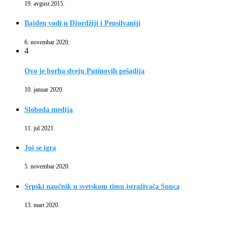
19. avgust 2015.
Bajden vodi u Džordžiji i Pensilvaniji
6. novembar 2020.
4
Ovo je borba dveju Putinovih pešadija
10. januar 2020.
Sloboda medija
11. jul 2021.
Još se igra
5. novembar 2020.
Srpski naučnik u svetskom timu istraživača Sunca
13. mart 2020.