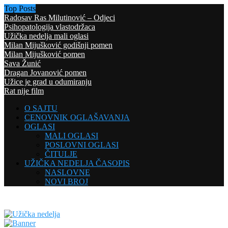
Top Posts
Radosav Ras Milutinović – Odjeci
Psihopatologija vlastodržaca
Užička nedelja mali oglasi
Milan Mijušković godišnji pomen
Milan Mijušković pomen
Sava Žunić
Dragan Jovanović pomen
Užice je grad u odumiranju
Rat nije film
O SAJTU
CENOVNIK OGLAŠAVANJA
OGLASI
MALI OGLASI
POSLOVNI OGLASI
ČITULJE
UŽIČKA NEDELJA ČASOPIS
NASLOVNE
NOVI BROJ