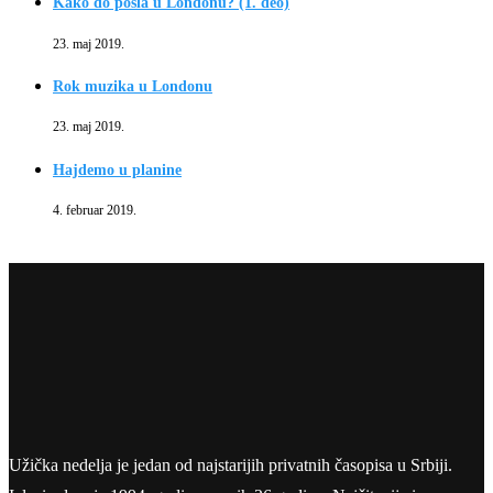
Kako do posla u Londonu? (1. deo)
23. maj 2019.
Rok muzika u Londonu
23. maj 2019.
Hajdemo u planine
4. februar 2019.
Užička nedelja je jedan od najstarijih privatnih časopisa u Srbiji.