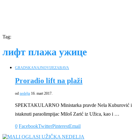
Tag:
лифт плажа ужице
GRADSKA
NAJNOVIJE
ZABAVA
Proradio lift na plaži
od
nedelja
16. mart 2017.
SPEKTAKULARNO Ministarka pravde Nela Kuburović i
istaknuti paraolimpijac Miloš Zarić iz Užica, kao i …
0
Facebook
Twitter
Pinterest
Email