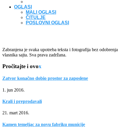
OGLASI
MALI OGLASI
ČITULJE
POSLOVNI OGLASI
Zabranjena je svaka upotreba teksta i fotografija bez odobrenja
vlasnika sajta. Sva prava zadržana.
Pročitajte i ovo
x
Zatvor konačno dobio prostor za zaposlene
1. jun 2016.
Krali i preprodavali
21. mart 2016.
Kamen temeljac za novu fabriku municije