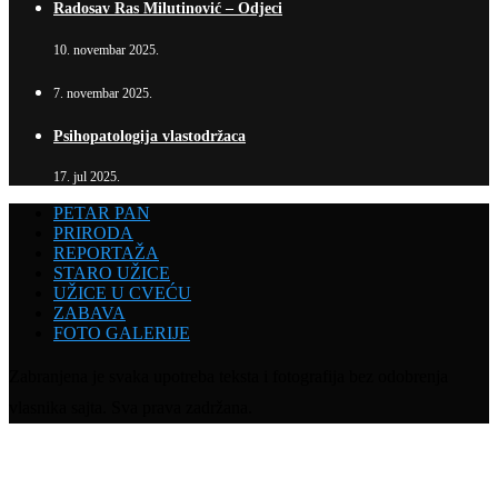
Radosav Ras Milutinović – Odjeci
10. novembar 2025.
7. novembar 2025.
Psihopatologija vlastodržaca
17. jul 2025.
PETAR PAN
PRIRODA
REPORTAŽA
STARO UŽICE
UŽICE U CVEĆU
ZABAVA
FOTO GALERIJE
Zabranjena je svaka upotreba teksta i fotografija bez odobrenja
vlasnika sajta. Sva prava zadržana.