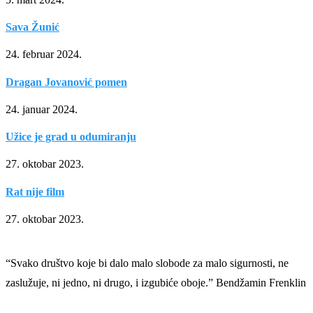
Sava Žunić
24. februar 2024.
Dragan Jovanović pomen
24. januar 2024.
Užice je grad u odumiranju
27. oktobar 2023.
Rat nije film
27. oktobar 2023.
“Svako društvo koje bi dalo malo slobode za malo sigurnosti, ne
zaslužuje, ni jedno, ni drugo, i izgubiće oboje.” Bendžamin Frenklin