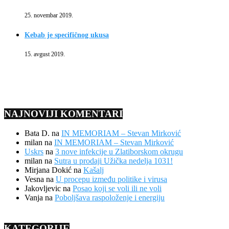
25. novembar 2019.
Kebab je specifičnog ukusa
15. avgust 2019.
NAJNOVIJI KOMENTARI
Bata D.
na
IN MEMORIAM – Stevan Mirković
milan
na
IN MEMORIAM – Stevan Mirković
Uskrs
na
3 nove infekcije u Zlatiborskom okrugu
milan
na
Sutra u prodaji Užička nedelja 1031!
Mirjana Dokić
na
Kašalj
Vesna
na
U procepu između politike i virusa
Jakovljevic
na
Posao koji se voli ili ne voli
Vanja
na
Poboljšava raspoloženje i energiju
KATEGORIJE