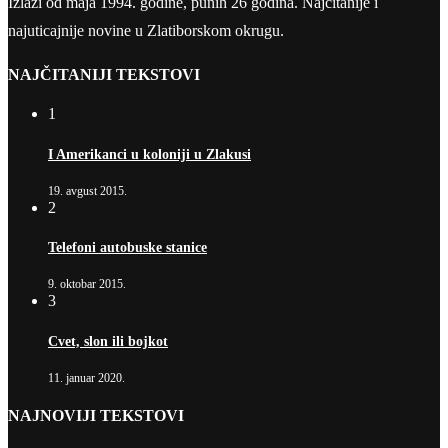
Izlazi od maja 1994. godine, punih 26 godina. Najčitanije i
najuticajnije novine u Zlatiborskom okrugu.
NAJČITANIJI TEKSTOVI
1
I Amerikanci u koloniji u Zlakusi
19. avgust 2015.
2
Telefoni autobuske stanice
9. oktobar 2015.
3
Cvet, slon ili bojkot
11. januar 2020.
NAJNOVIJI TEKSTOVI