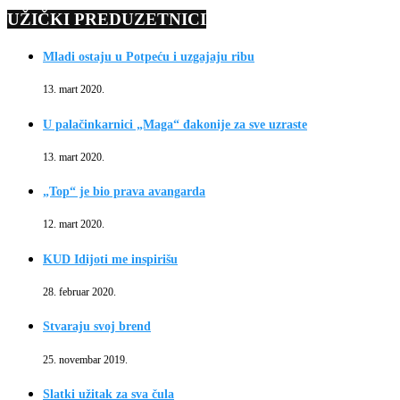
UŽIČKI PREDUZETNICI
Mladi ostaju u Potpeću i uzgajaju ribu
13. mart 2020.
U palačinkarnici „Maga“ đakonije za sve uzraste
13. mart 2020.
„Top“ je bio prava avangarda
12. mart 2020.
KUD Idijoti me inspirišu
28. februar 2020.
Stvaraju svoj brend
25. novembar 2019.
Slatki užitak za sva čula