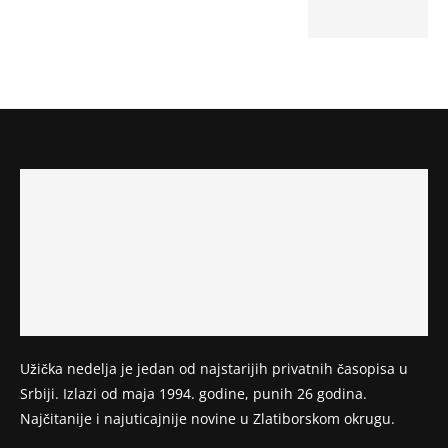
Užička nedelja je jedan od najstarijih privatnih časopisa u
Srbiji. Izlazi od maja 1994. godine, punih 26 godina.
Najčitanije i najuticajnije novine u Zlatiborskom okrugu.