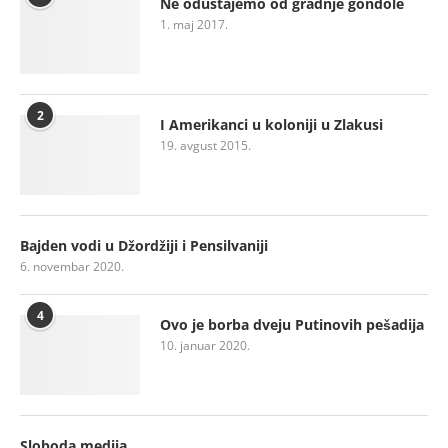
Ne odustajemo od gradnje gondole
1. maj 2017.
2
I Amerikanci u koloniji u Zlakusi
19. avgust 2015.
Bajden vodi u Džordžiji i Pensilvaniji
6. novembar 2020.
4
Ovo je borba dveju Putinovih pešadija
10. januar 2020.
Sloboda medija