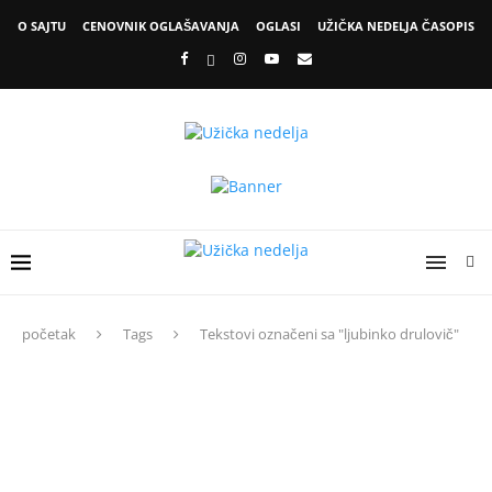
O SAJTU
CENOVNIK OGLAŠAVANJA
OGLASI
UŽIČKA NEDELJA ČASOPIS
početak
Tags
Tekstovi označeni sa "ljubinko drulovič"