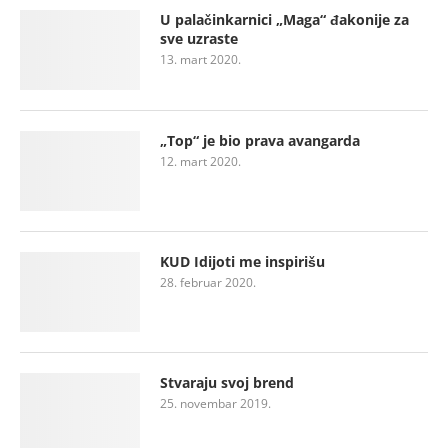
U palačinkarnici „Maga“ đakonije za
sve uzraste
13. mart 2020.
„Top“ je bio prava avangarda
12. mart 2020.
KUD Idijoti me inspirišu
28. februar 2020.
Stvaraju svoj brend
25. novembar 2019.