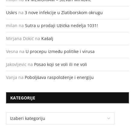
Uskrs
na
3 nove infekcije u Zlatiborskom okrugu
milan
na
Sutra u prodaji Užička nedelja 1031!
Mirjana Dokić
na
Kašalj
Vesna
na
U procepu između politike i virusa
Jakovljevic
na
Posao koji se voli ili ne voli
Vanja
na
Poboljšava raspoloženje i energiju
KATEGORIJE