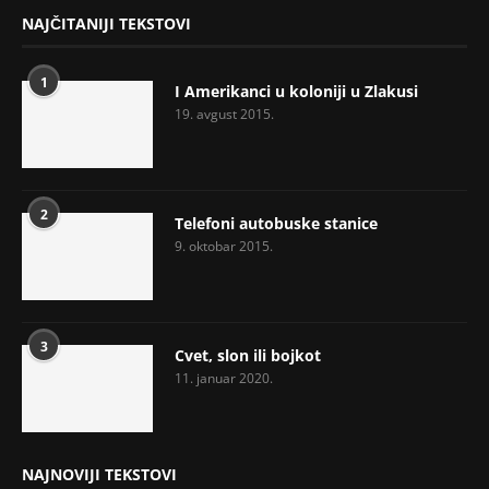
NAJČITANIJI TEKSTOVI
1
I Amerikanci u koloniji u Zlakusi
19. avgust 2015.
2
Telefoni autobuske stanice
9. oktobar 2015.
3
Cvet, slon ili bojkot
11. januar 2020.
NAJNOVIJI TEKSTOVI