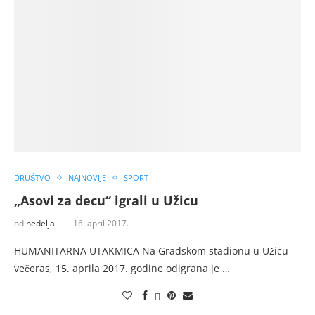
DRUŠTVO
NAJNOVIJE
SPORT
„Asovi za decu“ igrali u Užicu
od
nedelja
16. april 2017.
HUMANITARNA UTAKMICA Na Gradskom stadionu u Užicu
večeras, 15. aprila 2017. godine odigrana je …