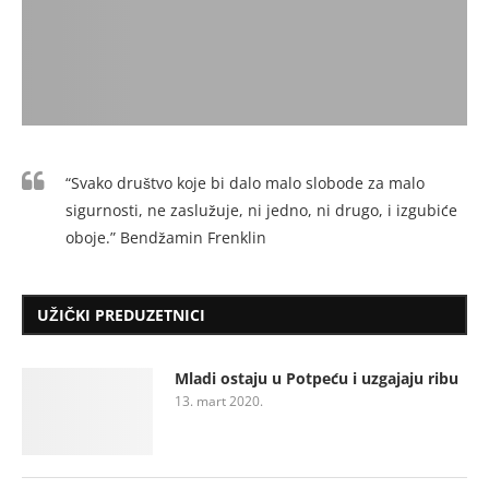
“Svako društvo koje bi dalo malo slobode za malo
sigurnosti, ne zaslužuje, ni jedno, ni drugo, i izgubiće
oboje.” Bendžamin Frenklin
UŽIČKI PREDUZETNICI
Mladi ostaju u Potpeću i uzgajaju ribu
13. mart 2020.