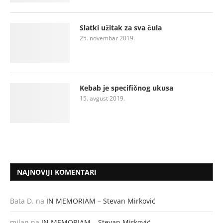
Slatki užitak za sva čula
25. novembar 2019.
Kebab je specifičnog ukusa
15. avgust 2019.
NAJNOVIJI KOMENTARI
Bata D.
na
IN MEMORIAM – Stevan Mirković
milan
na
IN MEMORIAM – Stevan Mirković