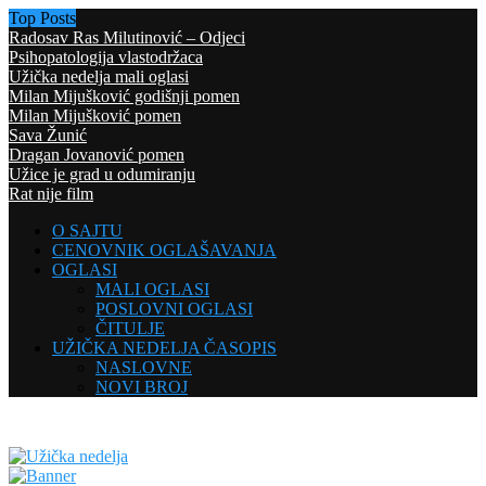
Top Posts
Radosav Ras Milutinović – Odjeci
Psihopatologija vlastodržaca
Užička nedelja mali oglasi
Milan Mijušković godišnji pomen
Milan Mijušković pomen
Sava Žunić
Dragan Jovanović pomen
Užice je grad u odumiranju
Rat nije film
O SAJTU
CENOVNIK OGLAŠAVANJA
OGLASI
MALI OGLASI
POSLOVNI OGLASI
ČITULJE
UŽIČKA NEDELJA ČASOPIS
NASLOVNE
NOVI BROJ