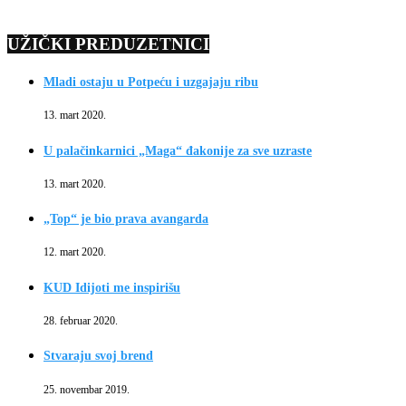
UŽIČKI PREDUZETNICI
Mladi ostaju u Potpeću i uzgajaju ribu
13. mart 2020.
U palačinkarnici „Maga“ đakonije za sve uzraste
13. mart 2020.
„Top“ je bio prava avangarda
12. mart 2020.
KUD Idijoti me inspirišu
28. februar 2020.
Stvaraju svoj brend
25. novembar 2019.