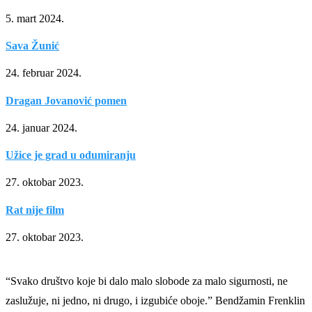
5. mart 2024.
Sava Žunić
24. februar 2024.
Dragan Jovanović pomen
24. januar 2024.
Užice je grad u odumiranju
27. oktobar 2023.
Rat nije film
27. oktobar 2023.
“Svako društvo koje bi dalo malo slobode za malo sigurnosti, ne
zaslužuje, ni jedno, ni drugo, i izgubiće oboje.” Bendžamin Frenklin