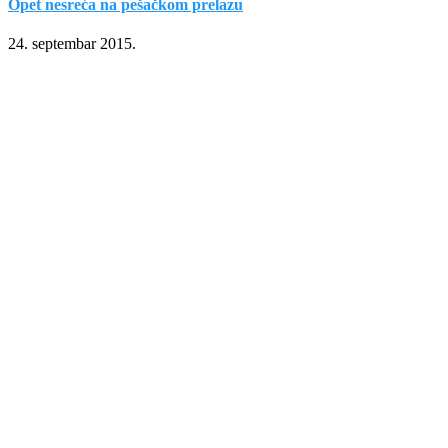
Opet nesreća na pešačkom prelazu
24. septembar 2015.