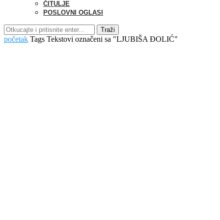
ČITULJE
POSLOVNI OGLASI
Traži
početak
Tags
Tekstovi označeni sa "LJUBIŠA ĐOLIĆ"