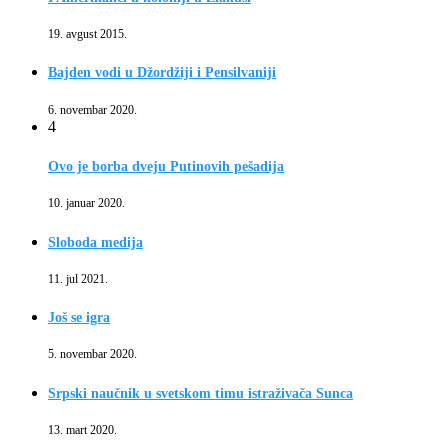
19. avgust 2015.
Bajden vodi u Džordžiji i Pensilvaniji
6. novembar 2020.
4
Ovo je borba dveju Putinovih pešadija
10. januar 2020.
Sloboda medija
11. jul 2021.
Još se igra
5. novembar 2020.
Srpski naučnik u svetskom timu istraživača Sunca
13. mart 2020.