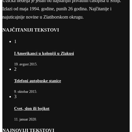
Užička nedelja je jedan od najstarijih privatnih časopisa u Srbiji.
Izlazi od maja 1994. godine, punih 26 godina. Najčitanije i
najuticajnije novine u Zlatiborskom okrugu.
NAJČITANIJI TEKSTOVI
1
I Amerikanci u koloniji u Zlakusi
19. avgust 2015.
2
Telefoni autobuske stanice
9. oktobar 2015.
3
Cvet, slon ili bojkot
11. januar 2020.
NAJNOVIJI TEKSTOVI