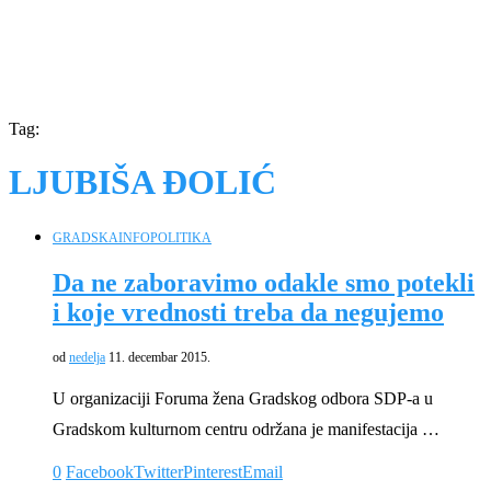
Tag:
LJUBIŠA ĐOLIĆ
GRADSKA
INFO
POLITIKA
Da ne zaboravimo odakle smo potekli
i koje vrednosti treba da negujemo
od
nedelja
11. decembar 2015.
U organizaciji Foruma žena Gradskog odbora SDP-a u
Gradskom kulturnom centru održana je manifestacija …
0
Facebook
Twitter
Pinterest
Email