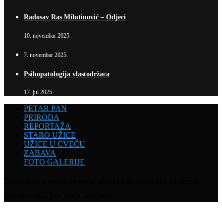
Radosav Ras Milutinović – Odjeci
10. novembar 2025.
7. novembar 2025.
Psihopatologija vlastodržaca
17. jul 2025.
PETAR PAN
PRIRODA
REPORTAŽA
STARO UŽICE
UŽICE U CVEĆU
ZABAVA
FOTO GALERIJE
Zabranjena je svaka upotreba teksta i fotografija bez odobrenja
vlasnika sajta. Sva prava zadržana.