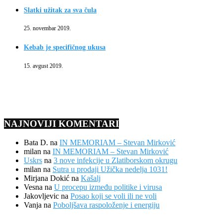
Slatki užitak za sva čula
25. novembar 2019.
Kebab je specifičnog ukusa
15. avgust 2019.
NAJNOVIJI KOMENTARI
Bata D.
na
IN MEMORIAM – Stevan Mirković
milan
na
IN MEMORIAM – Stevan Mirković
Uskrs
na
3 nove infekcije u Zlatiborskom okrugu
milan
na
Sutra u prodaji Užička nedelja 1031!
Mirjana Dokić
na
Kašalj
Vesna
na
U procepu između politike i virusa
Jakovljevic
na
Posao koji se voli ili ne voli
Vanja
na
Poboljšava raspoloženje i energiju