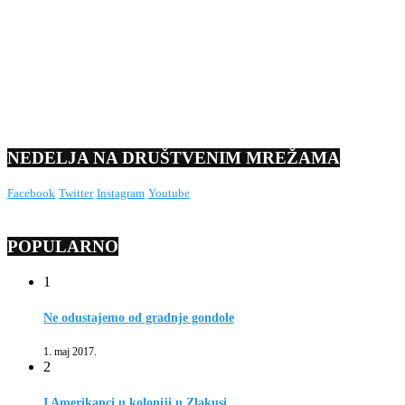
NEDELJA NA DRUŠTVENIM MREŽAMA
Facebook
Twitter
Instagram
Youtube
POPULARNO
1
Ne odustajemo od gradnje gondole
1. maj 2017.
2
I Amerikanci u koloniji u Zlakusi