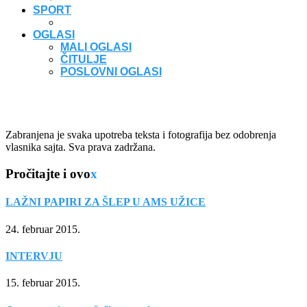
SPORT
OGLASI
MALI OGLASI
ČITULJE
POSLOVNI OGLASI
Zabranjena je svaka upotreba teksta i fotografija bez odobrenja
vlasnika sajta. Sva prava zadržana.
Pročitajte i ovo
x
LAŽNI PAPIRI ZA ŠLEP U AMS UŽICE
24. februar 2015.
INTERVJU
15. februar 2015.