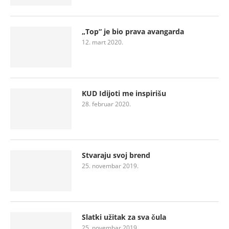
„Top“ je bio prava avangarda
12. mart 2020.
KUD Idijoti me inspirišu
28. februar 2020.
Stvaraju svoj brend
25. novembar 2019.
Slatki užitak za sva čula
25. novembar 2019.