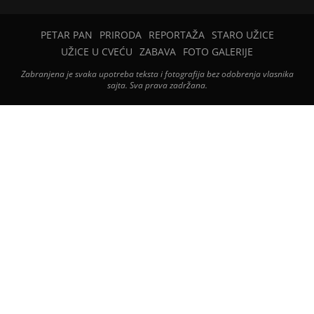
PETAR PAN
PRIRODA
REPORTAŽA
STARO UŽICE
UŽICE U CVEĆU
ZABAVA
FOTO GALERIJE
Zabranjena je svaka upotreba teksta i fotografija bez odobrenja vlasnika
sajta. Sva prava zadržana.