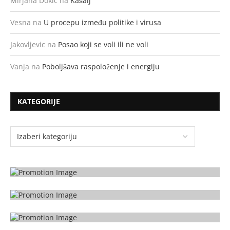
Mirjana Dokić
na
Kašalj
Vesna
na
U procepu između politike i virusa
Jakovljevic
na
Posao koji se voli ili ne voli
Vanja
na
Poboljšava raspoloženje i energiju
KATEGORIJE