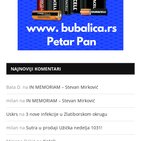
NAJNOVIJI KOMENTARI
Bata D.
na
IN MEMORIAM – Stevan Mirković
milan
na
IN MEMORIAM – Stevan Mirković
Uskrs
na
3 nove infekcije u Zlatiborskom okrugu
milan
na
Sutra u prodaji Užička nedelja 1031!