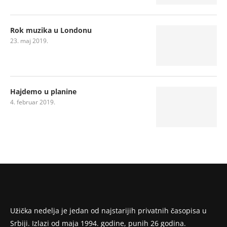
Rok muzika u Londonu
23. maj 2019.
Hajdemo u planine
4. februar 2019.
Užička nedelja je jedan od najstarijih privatnih časopisa u
Srbiji. Izlazi od maja 1994. godine, punih 26 godina.