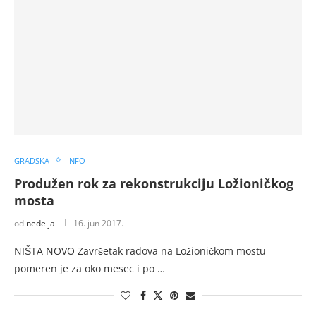
GRADSKA
INFO
Produžen rok za rekonstrukciju Ložioničkog
mosta
od
nedelja
16. jun 2017.
NIŠTA NOVO Završetak radova na Ložioničkom mostu
pomeren je za oko mesec i po …