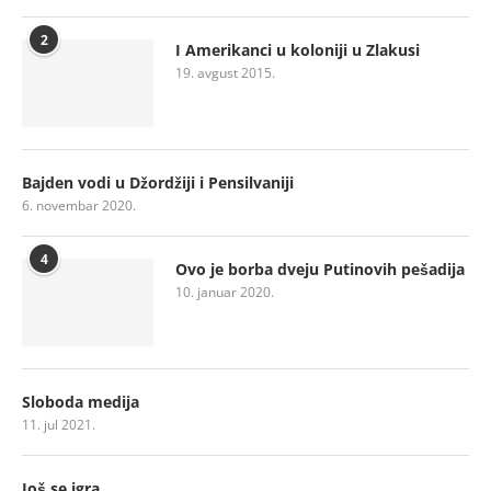
2
I Amerikanci u koloniji u Zlakusi
19. avgust 2015.
Bajden vodi u Džordžiji i Pensilvaniji
6. novembar 2020.
4
Ovo je borba dveju Putinovih pešadija
10. januar 2020.
Sloboda medija
11. jul 2021.
Još se igra