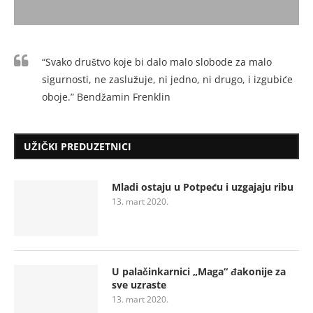
“Svako društvo koje bi dalo malo slobode za malo
sigurnosti, ne zaslužuje, ni jedno, ni drugo, i izgubiće
oboje.” Bendžamin Frenklin
UŽIČKI PREDUZETNICI
Mladi ostaju u Potpeću i uzgajaju ribu
13. mart 2020.
U palačinkarnici „Maga“ đakonije za
sve uzraste
13. mart 2020.