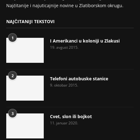
Najčitanije i najuticajnije novine u Zlatiborskom okrugu.
NAJČITANIJI TEKSTOVI
1
I Amerikanci u koloniji u Zlakusi
19. avgust 2015.
2
Telefoni autobuske stanice
9. oktobar 2015.
3
Cvet, slon ili bojkot
11. januar 2020.