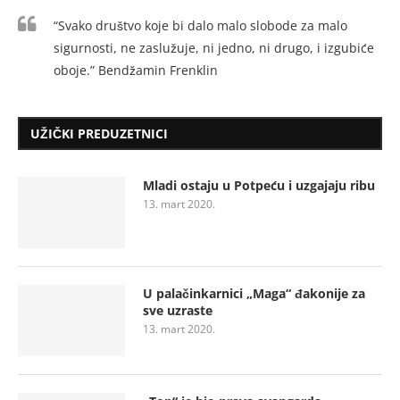
“Svako društvo koje bi dalo malo slobode za malo
sigurnosti, ne zaslužuje, ni jedno, ni drugo, i izgubiće
oboje.” Bendžamin Frenklin
UŽIČKI PREDUZETNICI
Mladi ostaju u Potpeću i uzgajaju ribu
13. mart 2020.
U palačinkarnici „Maga“ đakonije za
sve uzraste
13. mart 2020.