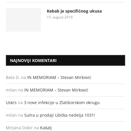
Kebab je specifičnog ukusa
15. avgust 2019.
NAJNOVIJI KOMENTARI
Bata D.
na
IN MEMORIAM – Stevan Mirković
milan
na
IN MEMORIAM – Stevan Mirković
Uskrs
na
3 nove infekcije u Zlatiborskom okrugu
milan
na
Sutra u prodaji Užička nedelja 1031!
Mirjana Dokić
na
Kašalj