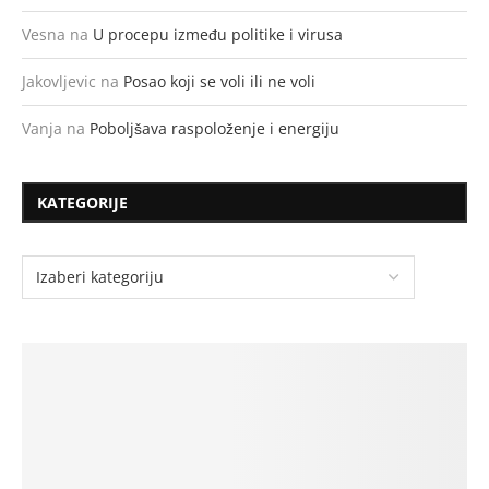
Vesna
na
U procepu između politike i virusa
Jakovljevic
na
Posao koji se voli ili ne voli
Vanja
na
Poboljšava raspoloženje i energiju
KATEGORIJE