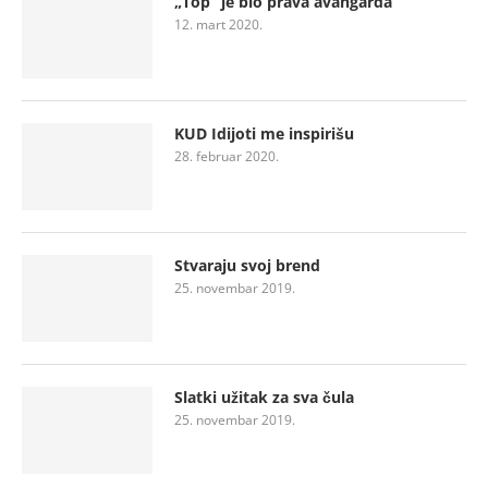
„Top“ je bio prava avangarda
12. mart 2020.
KUD Idijoti me inspirišu
28. februar 2020.
Stvaraju svoj brend
25. novembar 2019.
Slatki užitak za sva čula
25. novembar 2019.