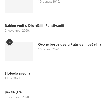
19. avgust 2015.
Bajden vodi u Džordžiji i Pensilvaniji
6. novembar 2020.
4
Ovo je borba dveju Putinovih pešadija
10. januar 2020.
Sloboda medija
11. jul 2021.
Još se igra
5. novembar 2020.