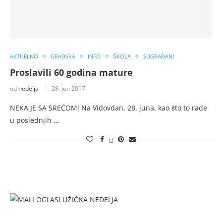
AKTUELNO
GRADSKA
INFO
ŠKOLA
SUGRAĐANI
Proslavili 60 godina mature
od
nedelja
28. jun 2017.
NEKA JE SA SREĆOM! Na Vidovdan, 28. juna, kao što to rade
u poslednjih …