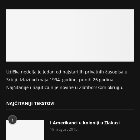
Užička nedelja je jedan od najstarijih privatnih časopisa u
Srbiji. Izlazi od maja 1994. godine, punih 26 godina.
Najčitanije i najuticajnije novine u Zlatiborskom okrugu.
NAJČITANIJI TEKSTOVI
1
I Amerikanci u koloniji u Zlakusi
19. avgust 2015.