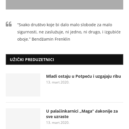
“Svako društvo koje bi dalo malo slobode za malo
sigurnosti, ne zaslužuje, ni jedno, ni drugo, i izgubiće
oboje.” Bendžamin Frenklin
UŽIČKI PREDUZETNICI
Mladi ostaju u Potpeću i uzgajaju ribu
13. mart 2020.
U palačinkarnici „Maga“ đakonije za
sve uzraste
13. mart 2020.