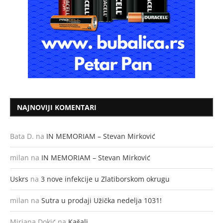
NAJNOVIJI KOMENTARI
Bata D.
na
IN MEMORIAM – Stevan Mirković
milan
na
IN MEMORIAM – Stevan Mirković
Uskrs
na
3 nove infekcije u Zlatiborskom okrugu
milan
na
Sutra u prodaji Užička nedelja 1031!
Mirjana Dokić
na
Kašalj