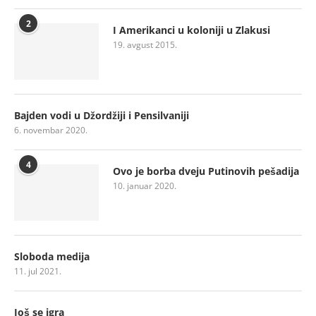
2
I Amerikanci u koloniji u Zlakusi
19. avgust 2015.
Bajden vodi u Džordžiji i Pensilvaniji
6. novembar 2020.
4
Ovo je borba dveju Putinovih pešadija
10. januar 2020.
Sloboda medija
11. jul 2021.
Još se igra