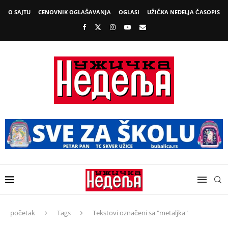
O SAJTU
CENOVNIK OGLAŠAVANJA
OGLASI
UŽIČKA NEDELJA ČASOPIS
početak
Tags
Tekstovi označeni sa "metaljka"