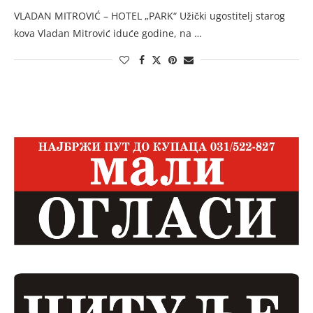
VLADAN MITROVIĆ – HOTEL „PARK“ Užički ugostitelj starog
kova Vladan Mitrović iduće godine, na …