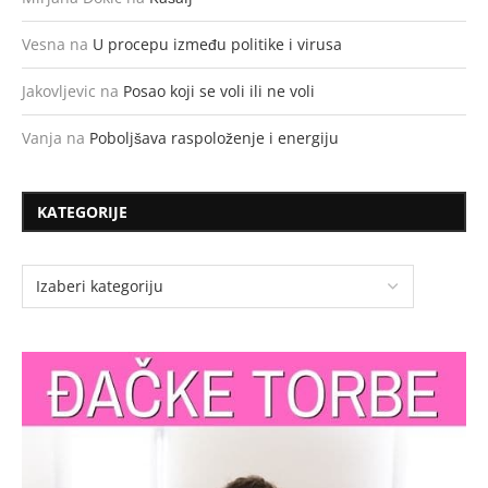
Vesna
na
U procepu između politike i virusa
Jakovljevic
na
Posao koji se voli ili ne voli
Vanja
na
Poboljšava raspoloženje i energiju
KATEGORIJE