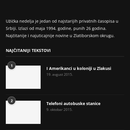
Užička nedelja je jedan od najstarijih privatnih časopisa u
Srbiji. Izlazi od maja 1994. godine, punih 26 godina.
Najčitanije i najuticajnije novine u Zlatiborskom okrugu.
NAJČITANIJI TEKSTOVI
1
I Amerikanci u koloniji u Zlakusi
19. avgust 2015.
2
Telefoni autobuske stanice
9. oktobar 2015.