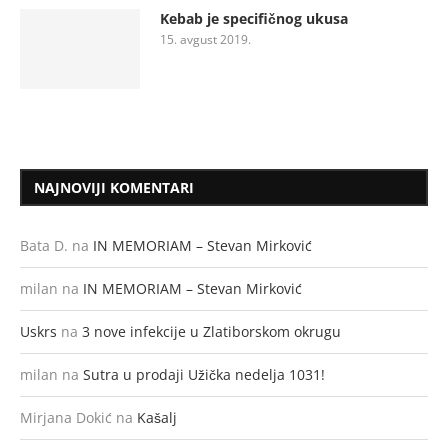
Kebab je specifičnog ukusa
15. avgust 2019.
NAJNOVIJI KOMENTARI
Bata D.
na
IN MEMORIAM – Stevan Mirković
milan
na
IN MEMORIAM – Stevan Mirković
Uskrs
na
3 nove infekcije u Zlatiborskom okrugu
milan
na
Sutra u prodaji Užička nedelja 1031!
Mirjana Dokić
na
Kašalj