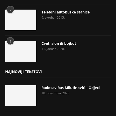
2
Telefoni autobuske stanice
9. oktobar 2015.
3
Cvet, slon ili bojkot
11. januar 2020.
NAJNOVIJI TEKSTOVI
Radosav Ras Milutinović – Odjeci
10. novembar 2025.