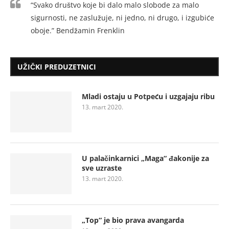
“Svako društvo koje bi dalo malo slobode za malo
sigurnosti, ne zaslužuje, ni jedno, ni drugo, i izgubiće
oboje.” Bendžamin Frenklin
UŽIČKI PREDUZETNICI
Mladi ostaju u Potpeću i uzgajaju ribu
13. mart 2020.
U palačinkarnici „Maga“ đakonije za
sve uzraste
13. mart 2020.
„Top“ je bio prava avangarda