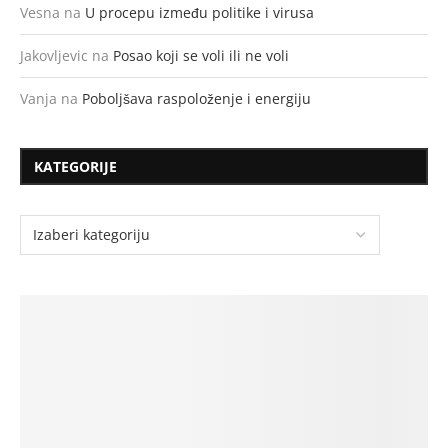
Vesna
na
U procepu između politike i virusa
Jakovljevic
na
Posao koji se voli ili ne voli
Vanja
na
Poboljšava raspoloženje i energiju
KATEGORIJE