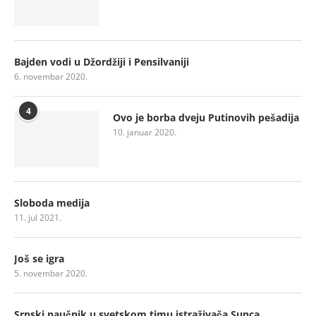
Bajden vodi u Džordžiji i Pensilvaniji
6. novembar 2020.
4
Ovo je borba dveju Putinovih pešadija
10. januar 2020.
Sloboda medija
11. jul 2021.
Još se igra
5. novembar 2020.
Srpski naučnik u svetskom timu istraživača Sunca