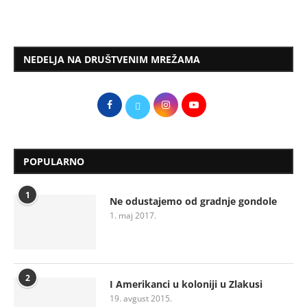
NEDELJA NA DRUŠTVENIM MREŽAMA
POPULARNO
1
Ne odustajemo od gradnje gondole
1. maj 2017.
2
I Amerikanci u koloniji u Zlakusi
19. avgust 2015.