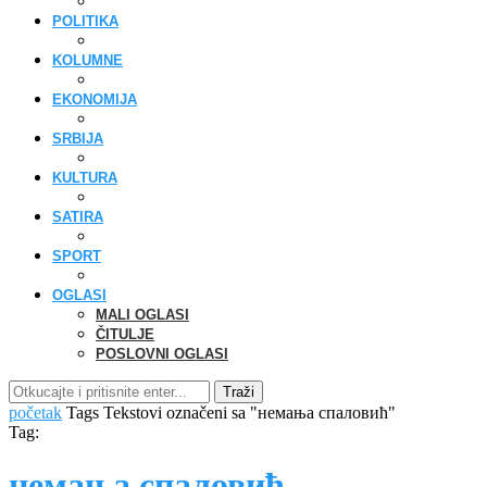
POLITIKA
KOLUMNE
EKONOMIJA
SRBIJA
KULTURA
SATIRA
SPORT
OGLASI
MALI OGLASI
ČITULJE
POSLOVNI OGLASI
Traži
početak
Tags
Tekstovi označeni sa "немања спаловић"
Tag:
немања спаловић