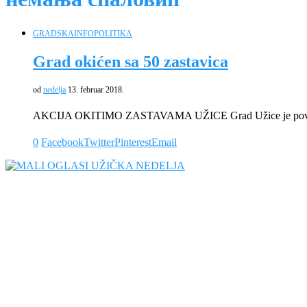
GRADSKA
INFO
POLITIKA
Grad okićen sa 50 zastavica
od
nedelja
13. februar 2018.
AKCIJA OKITIMO ZASTAVAMA UŽICE Grad Užice je povodom
0
Facebook
Twitter
Pinterest
Email