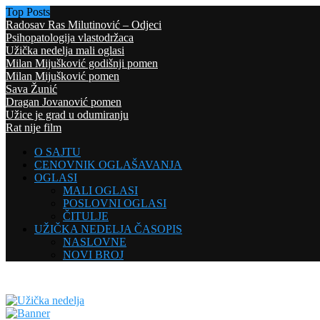
Top Posts
Radosav Ras Milutinović – Odjeci
Psihopatologija vlastodržaca
Užička nedelja mali oglasi
Milan Mijušković godišnji pomen
Milan Mijušković pomen
Sava Žunić
Dragan Jovanović pomen
Užice je grad u odumiranju
Rat nije film
O SAJTU
CENOVNIK OGLAŠAVANJA
OGLASI
MALI OGLASI
POSLOVNI OGLASI
ČITULJE
UŽIČKA NEDELJA ČASOPIS
NASLOVNE
NOVI BROJ