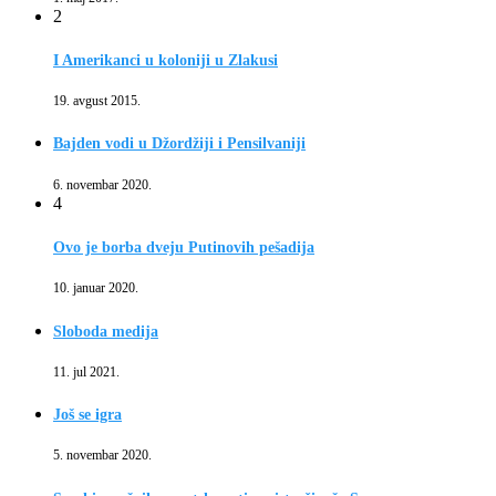
2
I Amerikanci u koloniji u Zlakusi
19. avgust 2015.
Bajden vodi u Džordžiji i Pensilvaniji
6. novembar 2020.
4
Ovo je borba dveju Putinovih pešadija
10. januar 2020.
Sloboda medija
11. jul 2021.
Još se igra
5. novembar 2020.