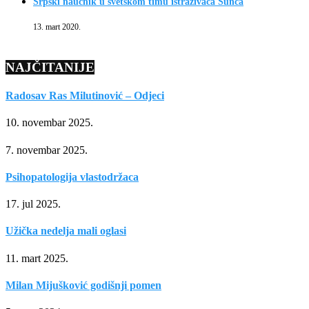
Srpski naučnik u svetskom timu istraživača Sunca
13. mart 2020.
NAJČITANIJE
Radosav Ras Milutinović – Odjeci
10. novembar 2025.
7. novembar 2025.
Psihopatologija vlastodržaca
17. jul 2025.
Užička nedelja mali oglasi
11. mart 2025.
Milan Mijušković godišnji pomen